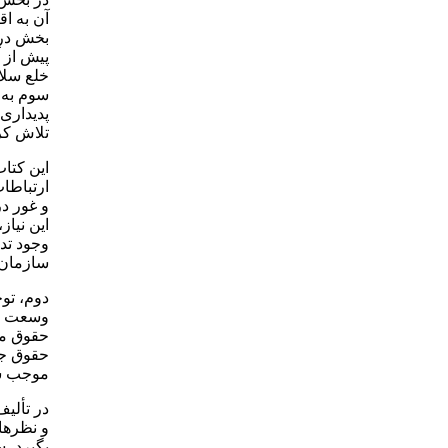
آن به اق
بخش در 
پیش از آ
خلع سلا
سوم به 
پدیداری
تلاش کر
این کتا
ارتباطا
و غور در
این نیاز
وجود تدو
سازمان‌ه
دوم، تو
وسعت اط
حقوق مع
حقوق جدی
موجب ش
در تألی
و نظرها
بگیرد، 