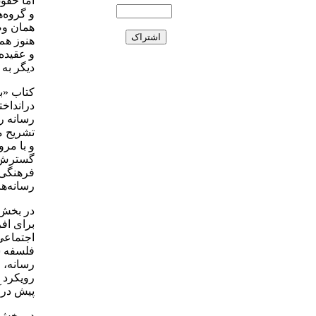
اما حقو
و گروه‌ه
همان وض
هنوز هم
و عقیده
دیگر به
کتاب «ب
درانداخ
رسانه ر
تشریح م
و با مر
گسترش ف
فرهنگی و
رسانه‌ها
در بخش 
برای افر
اجتماعی
فلسفه س
رسانه، 
رویکرد پ
پیش درآ
در بخش 