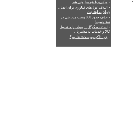
-
ویکی‌پدیا پنج میلیونی شد
-
ائتلاف غول‌های فناوری برای اتصال
جهان به اینترنت
-
حذف حدود 800 پست مدیریتی در
صداوسیما
-
استفاده گوگل از پهپاد برای تحویل
کالا و خدمات به مشتریان
-
چرا «اکونومیست» نداریم؟