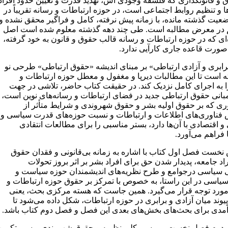
ق و قانونگذاری که فلسفه وجودی اش، تهدید قدرت و تعیین حدود افراد
ا و تنظیم روابط اجتماعی است، در حوزه ارتباطات و رسانه تقریباً در
عیت گذشته مانده، با زمانه پیش نرفته، کامل و فراگیر محقق نشده و
 در معرض مطالبه است. طی چند دهه گذشته معلوم شده است اصل
‌ای که در حوزه ارتباطات و رسانه قالب حقوق و قانون به خود گرفته،
 صورت قاعده جاری کارآیی ندارد.
رابری و آزادی ارتباطی» بر مبنای اندیشه «حقوق ارتباطی» طرحی نو
ته است تا این مطالبات دیرپا و مغفول و معطل حوزه ارتباطات و
ا به اجرای کامل نزدیک کند. در حقیقت کتاب حاضر، تلاشی در جهت
بانی حقوق ارتباطی جدید در فضای ارتباطات و رسانه‌های نوین است،
وری که بر حقوق اولیه بشر و حقوق شهروندی و شرایط متأثر از
ناوری‌های اطلاعات و ارتباطات و نسبت حوزه‌های قدرت سیاسی و
 اقتصادی با آن‌ها دارد، بستر مناسبی را برای مطالعات انتقادی
 فراهم می‌آورد.
نخست فصل اول کتاب با اشاره به زمانه بی‌قانونی و فقدان حقوق
اد جامعه، پدیدار شدن حق برای افراد بشر بر اثر بروز تحولات
 سیاسی درجوامع و طرح نظریه‌های اندیشمندان حوزه سیاست و
یاسی در این راستا، به خصوص با تمرکز بر حقوق حوزه ارتباطات و
مورد توجه قرار می‌گیرد. همین جاست که هسته مرکزی بحث، یعنی
یوند میان آزادی و برابری در حوزه ارتباطات، شکل داده می‌شود تا
مدی برای بحث‌های بخش‌های بعدی این فصل و فصل دوم کتاب باشد.
دوم فصل نخست، بررسی کلی نظریه و حقوق شهروندی و سیر تکوین