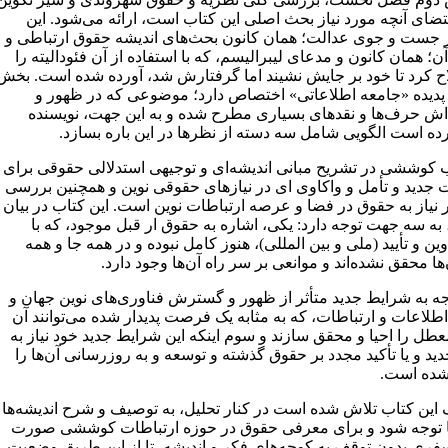
تضای آنچه مورد نیاز بحث اصلی این کتاب است، ارائه می‌شود. این
جست و جوی عدالت؛ همان کانون بحث‌های اندیشه حقوق ارتباطی و
ن؛ همان کانون و مدعای لیبرالیسم، که با استفاده از آن فئودالیته را
ح کرد تا خود بر جایش نشیند اما گرفتارش شد، آورده شده است. بخش
پدیده «جامعه اطلاعاتی» اختصاص دارد؛ موضوعی که در ظهور و
‌اش حرف‌ها و نقدهای بسیاری مطرح شده و به این جهت، نویسنده
ده است الگویی شامل سه دسته از نظرها در این باره بسازد.
ب کوششی در تشریح مبانی اندیشه‌ای و توجیهی استدلالی حقوقی برای
ت جدید و تأمل و واکاوی ای در نیازهای حقوقی نوین و همچنین بررسی
 نیاز به حقوق در فضا و عرصه ارتباطات نوین است. این کتاب در بیان
، به سه جهت توجه دارد: یکی، اشاره به حقوق ار قبل موجود، که با
ین و تأیید (ملی و بین المللی)، هنوز کامل نبوده و در همه جا و همه
ا محقق نشده‌اند و موانعی بر سر راه آن‌ها وجود دارد.
جه به شرایط جدید متأثر از ظهور و گسترش فناوری‌های نوین جهان و
لاعات و ارتباطات، که به مثابه یک فرصت پدیدار شده می‌توانند آن
طل را احیا و محقق سازند و سوم اینکه این شرایط جدید خود نیاز به
د و یا تأکید مجدد بر حقوق گذشته و توسعه و به روزرسانی آن‌ها را
ده است.
ف این کتاب تلاش شده است در کنار تحلیل، به توصیف و شرح اندیشه‌ها
 توجه شود و برای معرفی حقوق در حوزه ارتباطات کوششی صورت
سفری بدون توقف به کوچه‌های فکر و اندیشه، تا از این طریق وضعیت