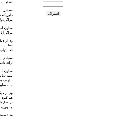
اقدامات 
سجادی توض
مراکز دول
معاون امن
مراکز آپا
وی از دیگ
افتا اشا
فعالیتهای
ارائه داد
معاون امن
بیمه سایب
نداریم، ه
بیمه سایب
وی از دی
هم‌اکنون 
در سازما
جمهوری ا
وی توضیح 