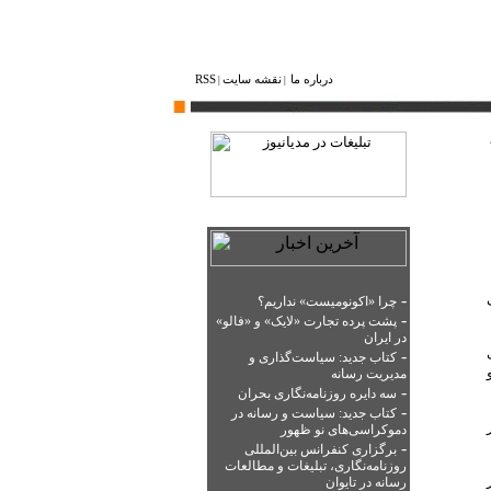
درباره ما
نقشه ‌سایت
RSS
|
|
ی
-
چرا «اکونومیست» نداریم؟
-
پشت‌ پرده تجارت «لایک» و «فالو»
در ایران
-
کتاب جدید: سیاست‌گذاری و
مدیریت رسانه
-
سه دایره روزنامه‌نگاری بحران
-
کتاب جدید: سیاست‌ و رسانه در
دموکراسی‌های نو ظهور
-
برگزاری کنفرانس بین‌المللی
روزنامه‌نگاری، تبلیغات و مطالعات
یگر
رسانه در تایوان