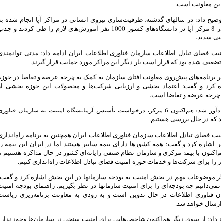
این معاونت است.
یح داد: در سالهای گذشته، ظرفیت‌سازی نیروی انسانی در مراکز آپا انجام شده به
طوریکه در 8 مرکز آپا در دانشگاه‌های کشور 1000 نفر آموزش‌های لازم را طی کردند و جذ
تی شدند.
یت فضای تبادل اطلاعات سازمان فناوری اطلاعات ایران ادامه داد: مدتی توانمندی
 تضعیف شده بود که قرار است بار دیگر این مراکز مورد حمایت قرار گیرند.
ر برنامه‌های پیش‌روی معاونت افتای سازمان به کمک به چرخه عرضه و تقاضا در حوزه
ره کرد و گفت: اعتماد بخشی و ارزیابی شرکت‌ها و محصولات این حوزه بخشی از
 چرخه عرضه و تقاضا است.
سجادی یادآور شد: هم‌اکنون 6 مرکز، درخواست تأسیس آزمایشگاه امنیت به سازمان فناوری
ند که در حال بررسی هستیم.
یت فضای تبادل اطلاعات سازمان فناوری اطلاعات ایران همچنین به برنامه راه‌اندازی
ر اشاره کرد و گفت: همه کشورها دارای بیمه سایبر هستند اما در ایران این بیمه را
م‌اکنون با بیمه مرکزی و سازمان نظام صنفی رایانه‌ای کشور در حال مذاکره هستیم تا
ر را برای شرکت‌ها و خدمات حوزه امنیت فضای تبادل اطلاعات راه‌اندازی کنیم.
گر موضوعات مهم در بخش امنیت به بودجه سازمانها در این بخش اشاره کرد و گفت:
نمی‌دانیم چه بودجه‌ای را برای امنیت سازمانها در نظر بگیریم. راهنمای بودجه امنیت
ن فناوری اطلاعات در حال تدوین است و به زودی به معاونت برنامه‌ریزی ریاست
رسال خواهد شد.
داد: از سوی دیگر هم‌اکنون شاخص‌هایی برای امنیت سنجی در سازمان‌ها وجود ندارد