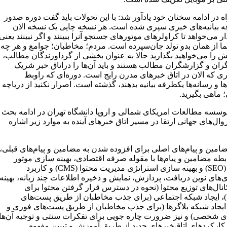
در ادامه سخنان خود یادآور شد: با این تحولات باید گفت دوره صدور
 بیانیه‌های خبری سپری شده است. هر نسخه چاپی یک نسخه الان
ر می‌خواهد تا کراولرهای موتورهای جستجو آنرا ببینند و اگر نبینند یعنی
ما از همان بدو تولد جان‌سپرده است. مردم؛ مخاطبان؛ جوامع و هر چه
 را می‌خواهید بگذارید حالا به عنوان بخشی از گرداورندگان مطالب،
ران و گزارشگران مطالب هستند و باید آن‌ها را دراتاق خبر شریک
ری که الان در اتاق خبرهای مدرن رایج است. دوره‌ای که راوبط
 و رسانه‌ها یکطرفه بیانیه بدهند، گذشته است. اصرار نکنید از دریاچه
 ماهی بگیرید.
سسه مطالعات امریکای شمالی و اروپا دانشگاه تهران در ادامه بحث
وال‌های جهانی ارتقا در مسیر اتاق خبرهای آینده به موارد زیر اشاره
ضامین و پیام‌های اصلی برای افزوده شدن به مضامین و پیام‌های قبلی،
بطه مضامین و پیام‌ها با مقوله صرفه اقتصادی، بهینه سازی موتور
جستجو (SEO) و بهینه سازی استراتژی مدیریت محتوا (CMS) و کاربرد
‌های نوین دریافت، پردازش، نمایش و ذخیره اطلاعات چند زبانه، بهینه
نال‌های توزیع محتوا (نحوه در دسترس قرار گرفتن محتوا برای
)، ایجاد شبکه اجتماعی (برای جذب مخاطبان از طریق پست‌های
ایجاد شبکه بلاگرها (برای جذب مخاطبان از طریق پست‌های فوری و
ای شخصی) و نیز ضرورت چاره جویی برای تفکرات سنتی و توجیه آن‌ها
 کارکردهای اتاق‌خبرهای جدید از طریق آموزش و تبیین مفهوم