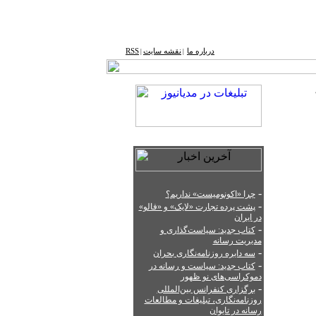
درباره ما
نقشه ‌سایت
RSS
|
|
-
چرا «اکونومیست» نداریم؟
-
پشت‌ پرده تجارت «لایک» و «فالو»
در ایران
-
کتاب جدید: سیاست‌گذاری و
مدیریت رسانه
-
سه دایره روزنامه‌نگاری بحران
-
کتاب جدید: سیاست‌ و رسانه در
دموکراسی‌های نو ظهور
-
برگزاری کنفرانس بین‌المللی
روزنامه‌نگاری، تبلیغات و مطالعات
رسانه در تایوان