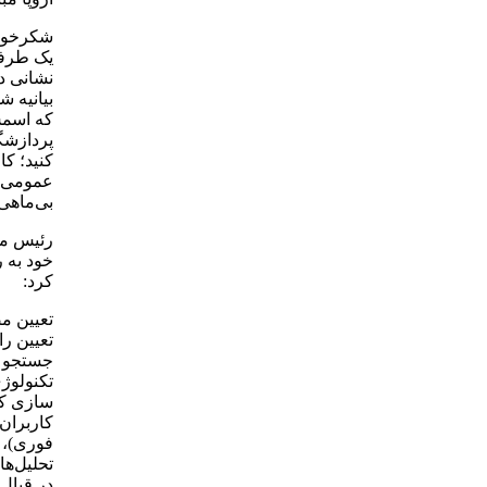
شکرخواه 
یک طرفه
نشانی دا
بیانیه ش
که اسمش
پردازشگ
کنید؛ کا
عمومی‌ها
بی‌ماهی؛
رئیس مو
خود به ر
کرد:
تعیین م
تعیین را
تکنولوژی
سازی کا
کاربران
فوری)، 
تحلیل‌ه
در قبال