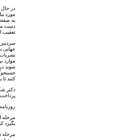
در حال 
مورد نی
به صفحات
دست می‌آ
تعقیب ا
سردبیر 
جهانی ن
نشریات 
موارد ب
شوند در 
جستجوگر
کنند تا 
دکتر شک
پرداخت 
روزنامه 
مرحله او
بگیرد ک
مرحله د