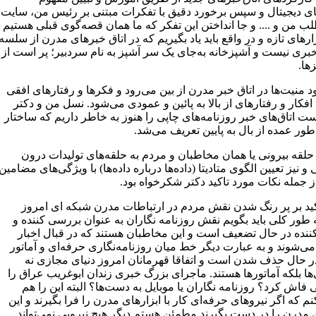
های دیجیتال و سپس برخورد دقیق با تفکرات مبتنی بر رئیس من، سایت
ب من و .... و جا انداختن این تفکر که ما همان قصه‌گوی قبلی هستیم
بزارهای تازه و در واقع باید یاد بگیریم که در اتاق خبرهای مدرن از سلسه
بری نیست و آشپزخانه به‌جای یک سر آشپز به نام سردبیر؛ پر است از
ها.
 منیت‌ها در اتاق خبر مدرن از بین می‌رود و فکرها و رفتارهای افقی
فکار و رفتارهای از بالا به پائین و عمودی می‌شود. نسل من و دکتر
ت اتاق‌های خبر روزنامه‌های چاپی را هنوز به خاطر داریم که ساختار
 طور عمده از بال به پایین تعریف می‌شد.
حلقه بیرونی یا همان مخاطبان و مردم به حلقه‌های تولیدات درون
و نیز تعیین الگوی متادیتا (داده‌ها درباره داده‌ها) با ویژگی‌های مضامین
 جمله نکات مورد تاکید دکتر شکرخواه بود.
اکید بر پر رنگ شدن نقش مردم در ارتباطات مدرن شبکه ای امروز
 طور کلی باید بگویم نقش روزنامه نگاران به عنوان بررسی کننده و
ننده در حال تضعیف است و این مخاطبان هستند که در قبال اخبار
می‌شوند و به عبارت دیگر خط میان روزنامه‌نگاری حرفه‌ای و آماتور
 در حال حذف شدن است و اتفاقا قهرمانان امروز دنیای مجازی نه
ها بلکه آماتورها هستند. ماجرای بزرگ خبری زندان ابوغریب عراق را
اش کرد؟ روزنامه نگاران یا موبایل به دست‌ها؟ البته این را هم
م که اگر نیروهای حرفه‌ای کار با ابزارهای مدرن را فرا بگیرند و این
ی مدرن را در دست بگیرند مطمئن هستم دیگر هیچ نیرویی نمی‌تواند