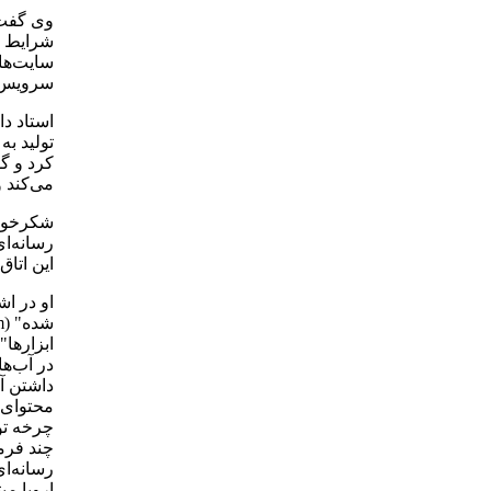
وی گفت م
شرایط ب
سایت‌ها
سرویس‌ه
استاد دا
تولید به
کرد و گف
می‌کند و
شکرخواه 
رسانه‌ا
این اتاق
او در اش
ابزارها
در آب‌ها
داشتن آ
محتوای 
چرخه تو
رسانه‌ای
اروپا م