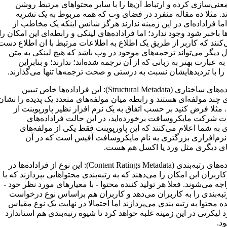
معنی‌سازی کرده و ارتباط آن‌ها را با سایر محتواهای مرتبط روشن
د. مثلا ده‌ مقاله منفرد در فضای وب که همه مربوط به یک نشریه
ما فراداده‌ای در این زمینه ندارند هرگز شانس اینکه یک مخاطب از
ا باخبر شود وجود ندارد؛ اما فراداده‌های لینکی و رابطه‌ای این امکان را
‌کنند که کاربر از طریق یک اطلاع به اطلاعات مرتبط با ان اطلاع دست
ال دیگر می‌تواند ترجمه‌های موجود در وب باشد که هیچ لینکی به متن
به عبارت بهتر به زبانی که از آن ترجمه شده‌اند؛ ندارند؛ و بنابراین
را با تردیدهایشان نسبت به درستی و صحت ترجمه‌ها تنها می‌گذارند.
5. فراداده‌های ساختاری (Structural Metadata): این فراداده‌ها خاص تبیین
ی چند مولفه‌ای هستند و رابطه میان مولفه‌های متعدد یک پدیده را نشان
 مثلا فرض کنید بر حسب اتفاق به یک نرم افزار نظیر پاورپوینت از
 شرکت مایکروسافت برخورده‌اید، در این حالت فراداده‌های
به شما اعلام می‌کنند که این پاورپوینت فقط یکی از مولفه‌های
رم‌افزاری بزرگتری به نام مایکروسافت آفیس است که در آن
ای دیگری مثل ورد یا اکسل هم هست.
6. فراداده‌های رتبه‌بندی (Content Ratings Metadata): این نوع از فراداده‌ها در
کاربران این امکان را می‌دهند که به رتبه‌بندی محتواهایی بپردازند که با
اجه می‌شوند. فعلا هر تولید کننده محتوا - با معیارهای مورد نظر خود -
تبه‌بندی را به کاربران می‌دهد و کاربران هم براساس نوع درخواست
ده محتوا به رتبه بندی می‌پردازند اما احتمالا در نهایت یک نوع مقیاس
د لیکرتی در این زمینه غلبه خواهد کرد تا شیوه رتبه‌بندی هم استاندارد
د.