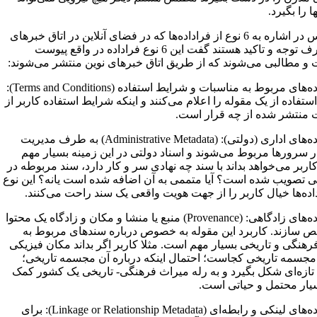
ا را بگیرد.
وی سپس در اشاره به 6 نوع از فراداده‌ها که در فضای آنلاین در اتاق خبرهای
آینده طرف توجه و تاکید هستند گفت این 6 نوع فراداده در واقع پیوست
 و مطالبی می‌شوند که از طریق اتاق خبرهای نوین منتشر می‌شوند:
1. فراداده‌های مربوط به مناسبات و شرایط استفاده (Terms and Conditions):
تفاده از یک مقوله را اعلام می‌کنند و اینکه شرایط استفاده کاربر از
 منتشر شده از چه قرار است.
2. فراداده‌های اداری (دولتی): (Administrative Metadata) به طرف مدیریت
در سرورها مربوط می‌شوند و اسناد دولتی در این زمینه بسیار مهم
اربر می‌خواهد بداند با سند چه نهادی سر و کار دارد، سند مربوطه در
ی تصویب شده است؟ آیا متممی به آن اضافه شده است یانه؟ این نوع
اده‌ها خیال کاربر را از جهت هویت واقعی یک سند راحت می‌کنند.
3. فراداده‌های زادگاهی: (Provenance) منبع یا منشا و مکان و زادگاه یک محتوا
 سازند. کاربرد این مقوله به خصوص درباره سندهای مربوط به
رهنگی و تاریخی بسیار مهم است. مثلا کاربر اگر بداند مکان فیزیکی
 مجسمه تاریخی کجاست؛ احتمال اینکه درباره آن مجسمه تاریخی؛
ازه‌ای شکل بگیرد و به رله میراث فرهنگی- تاریخی یک کشور کمک
یار محتمل و حیاتی است.
4. فراداده‌های لینکی و رابطه‌ای (Linkage or Relationship Metadata): برای