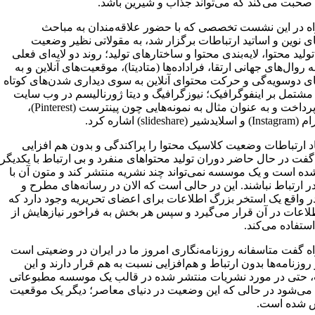
ه صحبت می‌کند که می‌تواند جذاب و شیرین باشد.
 در این نشست تخصصی که با حضور علاقه‌مندان به مباحث
ی نوین و اساتید ارتباطات برگزار شد، به مقولاتی نظیر وضعیت
تولید محتوا، لایه‌بندی محتوا و ساختارهای تولید؛ روند دو لایه‌‌ای فعلی
به روال‌های جهانی ارتقا، فراداده‌ها (متادیتا)، موقعیت‌های آنلاین و به
ای دوسویه‌گی و حرکت محتوای آنلاین به سوی دیداری شدن‌های کوتاه
مشتمل بر اینفوگرافیک؛ نیوزگرافیگ و دیتا ژورنالیسم در وب سایت
گاردین پرداخت و به عنوان مثال به نمونه‌هایی چون پینترست (Pinterest)،
slideshar) اشاره کرد.
اد ارتباطات وضعیت کلاسیک محتوا را پراکندگی و بدون هم افزایی
گفت در حال حاضر دوران تولید محتواهای منفرد و بی ارتباط با یکدیگر
ه است و یک موسسه نمی‌تواند چند نشریه منتشر کند و متون آن با
ر ارتباط نباشند. این در حالی است که الان در رسانه‌های مطرح و
در واقع یک استخر بزرگ اطلاعات برای اعضای تحریریه وجود دارد که
اطلاعات در آن قرار می‌گیرد و سپس هر بخش به فراخور نیازهایش از
 استفاده می‌کند.
 گفت متاسفانه روزنامه‌نگاری امروز ما در ایران در وضعیتی است
روزنامه‌ها بدون ارتباط و هم‌افزایی نسبت به هم قرار دارند و این
حتی در مورد نشریات منتشر شده در قالب یک موسسه مطبوعاتی
ه می‌شود در حالی که این وضعیت در دنیای معاصر؛ دیگر یک موقعیت
 شده است.