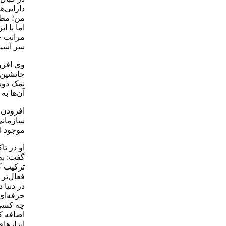
دارایی‌
من؛ مطل
اما با ا
مراتب خ
سر آشپز
وی افزود
جانشین ا
نمک دوس
آن‌ها به
افزودن 
سازمانی 
موجود از
او در ت
گفت: به
ترکیب ک
فعال‌تر 
در دنیا
حرفه‌ای‌
چه کسی ف
اضافه کن
ابزارها