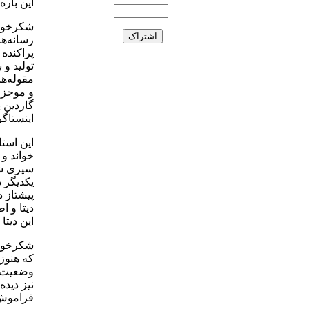
این بار
شکرخواه
رسانه‌ها
پراکنده 
تولید و 
مقوله‌ه
و موجز 
اینستاگرام (Instagram) و اسلایدشیر (e
این است
خواند و 
سپری شد
یکدیگر د
پیشتاز 
دیتا و 
این دیتا
شکرخواه
که هنوز 
وضعیت، 
نیز دید
فراموش