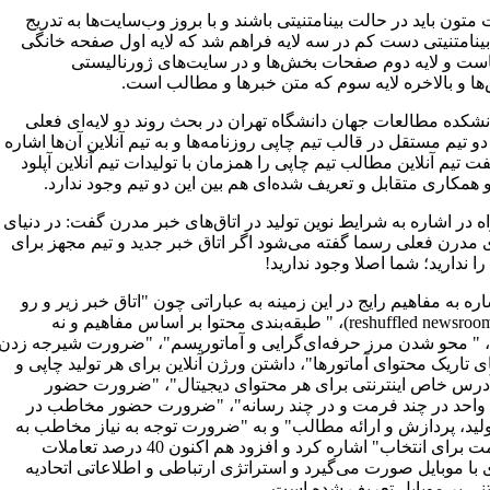
تون باید در حالت بینامتنیتی باشند و با بروز وب‌سایت‌ها به تدریج
ینامتنیتی دست کم در سه لایه فراهم شد که لایه اول صفحه خانگی
ست و لایه دوم صفحات بخش‌ها و در سایت‌های ژورنالیستی
ا و بالاخره لایه سوم که متن خبرها و مطالب است.
نشکده مطالعات جهان دانشگاه تهران در بحث روند دو لایه‌‌ای فعلی
 دو تیم مستقل در قالب تیم چاپی روزنامه‌ها و به تیم آنلاین آن‌ها اشاره
ت تیم آنلاین مطالب تیم چاپی را همزمان با تولیدات تیم آنلاین آپلود
 همکاری متقابل و تعریف شده‌ای هم بین این دو تیم وجود ندارد.
در اشاره به شرایط نوین تولید در اتاق‌های خبر مدرن گفت: در دنیای
ی مدرن فعلی رسما گفته می‌شود اگر اتاق خبر جدید و تیم مجهز برای
 را ندارید؛ شما اصلا وجود ندارید!
اره به مفاهیم رایج در این زمینه به عباراتی چون "اتاق خبر زیر و رو
شده" (reshuffled newsroom)، " طبقه‌بندی محتوا بر اساس مفاهیم و نه
"، " محو شدن مرز حرفه‌ای‌گرایی و آماتوریسم"، "ضرورت شیرجه زدن
ی تاریک محتوای آماتورها"، داشتن ورژن آنلاین برای هر تولید چاپی و
درس خاص اینترنتی برای هر محتوای دیجیتال"، "ضرورت حضور
واحد در چند فرمت و در چند رسانه"، "ضرورت حضور مخاطب در
لید، پردازش و ارائه مطالب" و به "ضرورت توجه به نیاز مخاطب به
چند فرمت برای انتخاب" اشاره کرد و افزود هم ‌اکنون 40 درصد تعاملات
 با موبایل صورت می‌گیرد و استراتژی ارتباطی و اطلاعاتی اتحادیه
بتنی بر موبایل تعریف شده است.