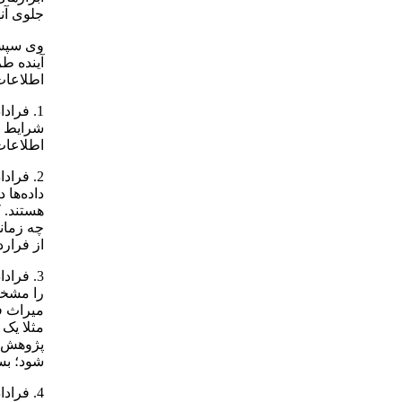
جلوی آنه
اطلاعات
شرایط اس
اطلاعات
داده‌ها 
هستند. ک
چه زمان
از فرارد
را مشخص
میراث ف
مثلا یک
پژوهش ت
شود؛ بس