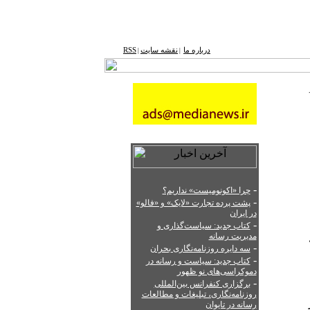
درباره ما
نقشه ‌سایت
RSS
|
|
-
چرا «اکونومیست» نداریم؟
-
پشت‌ پرده تجارت «لایک» و «فالو»
در ایران
-
کتاب جدید: سیاست‌گذاری و
مدیریت رسانه
-
سه دایره روزنامه‌نگاری بحران
-
کتاب جدید: سیاست‌ و رسانه در
دموکراسی‌های نو ظهور
-
برگزاری کنفرانس بین‌المللی
روزنامه‌نگاری، تبلیغات و مطالعات
 IFA در
رسانه در تایوان