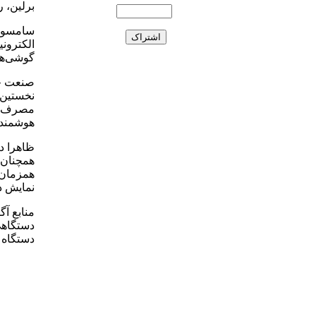
برلین، ر
سامسونگ
الکترونی
گوشی‌ها
نخستین 
مصرف‌کن
هوشمند، 
ظاهرا د
همچنان 
نمایش د
منابع آ
دستگاهی
دستگاه 