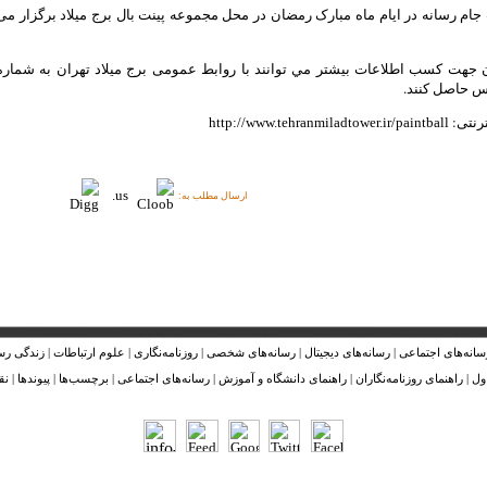
ام رسانه در ایام ماه مبارک رمضان در محل مجموعه پينت بال برج ميلاد برگزار می
ن جهت کسب اطلاعات بيشتر مي توانند با روابط عمومی برج میلاد تهران به شماره
رنتی:
http://www.tehranmiladtower.ir/paintball
ارسال مطلب به:
سانه‌های اجتماعی
|
رسانه‌های دیجیتال
|
رسانه‌های شخصی
|
روزنامه‌نگاری
|
علوم ارتباطات
|
زندگی رسا
ول
|
راهنمای روزنامه‌نگاران
|
راهنمای دانشگاه و آموزش
|
رسانه‌های اجتماعی
|
برچسب‌ها
|
پیوندها
|
نق