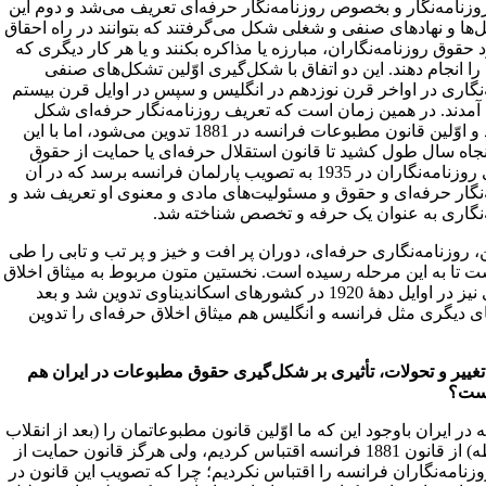
وزنامه‌نگار و بخصوص روزنامه‌نگار حرفه‌ای تعریف می‌شد و دوم این
‌ها و نهادهای صنفی و شغلی شکل می‌گرفتند که بتوانند در راه احقاق
 حقوق روزنامه‌نگاران، مبارزه یا مذاکره بکنند و یا هر کار دیگری که
 را انجام دهند. این دو اتفاق با شکل‌گیری اوّلین تشکل‌های صنفی
‌نگاری در اواخر قرن نوزدهم در انگلیس و سپس در اوایل قرن بیستم
 آمدند. در همین زمان است که تعریف روزنامه‌نگار حرفه‌ای شکل
می‌گیرد و اوّلین قانون مطبوعات فرانسه در 1881 تدوین می‌شود، اما با این
نجاه سال طول ‌کشید تا قانون استقلال حرفه‌ای یا حمایت از حقوق
حرفه‌ای روزنامه‌نگاران در 1935 به تصویب پارلمان فرانسه برسد که در آن
‌نگار حرفه‌ای و حقوق و مسئولیت‌های مادی و معنوی او تعریف شد و
‌نگاری به عنوان یک حرفه و تخصص شناخته شد.
ین، روزنامه‌نگاری حرفه‌ای، دوران پر افت و خیز و پر تب و تابی را طی
ت تا به این مرحله رسیده است. نخستین متون مربوط به میثاق اخلاق
حرفه‌ای نیز در اوایل دهۀ 1920 در کشورهای اسکاندیناوی تدوین شد و بعد
 دیگری مثل فرانسه و انگلیس هم میثاق اخلاق حرفه‌ای را تدوین
ن تغییر و تحولات، تأثیری بر شکل‌گیری حقوق مطبوعات در ایران هم
است؟
 در ایران باوجود این که ما اوّلین قانون مطبوعاتمان را (بعد از انقلاب
مشروطه) از قانون 1881 فرانسه اقتباس کردیم، ولی هرگز قانون حمایت از
نامه‌نگاران فرانسه را اقتباس نکردیم؛ چرا که تصویب این قانون در