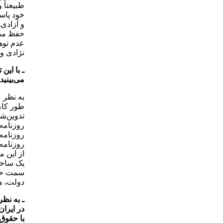
طبیعتاً
خود پاس
و آزادی
حفظ مصا
عدم توه
نژادی و
ـ با این
می‌بینید
به نظر 
طور کام
تدوین‌ش
روزنامه‌
روزنامه‌
روزنامه‌
از این 
یک ساختا
سمت حرک
دولت، ه
ـ به نظ
در ایران
با حقوق