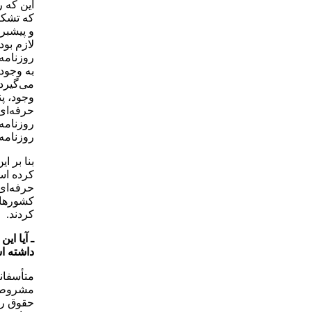
این که ر
که تشکل
و پیشبرد
لازم بود
روزنامه
به وجود
وجود، پ
روزنامه
روزنامه
بنا بر ا
کرده اس
کشورهای
کردند.
ـ آیا ای
داشته 
متأسفانه
حقوق روز