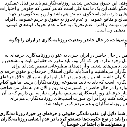
 وقتی این حقوق مشخص شدند، روزنامه‌نگار هم باید در قبال عملکرد
خگو باشد. این یک قاعدۀ کلی است که هر کسی که حقوقی و اختیارات
‌هایی دارد، باید پاسخگوی عملش هم باشد و این پاسخگویی در جهت
لح و منافع عمومی و عدم تجاوز به حقوق و حریم خصوصی افراد،
ین، تهمت و افترا، عدم تحریک به جنگ، عدم تحریک کینه‌های قومی،
 مذهبی و... است.
 توصیفات، در حال حاضر وضعیت روزنامه‌نگاری در ایران را چگونه
؟
من در حال حاضر در ایران چیزی به عنوان روزنامه‌گاری حرفه‌ای به
ل وجود ندارد، چرا که اگر بود، باید مقررات حقوقی ثابت و مشخص و
ده‌، تأمین‌های شغلی و آزادی‌های مطبوعاتی تضمین‌شده‌ای برای
نگاران می‌داشتیم و اصلاً باید قانون استقلال حرفه‌ای و حقوق حرفه‌ای
نگاران داشته باشیم و همچنین در کنار اینها نیاز به میثاق اخلاق حرفه‌ای
نگاری است که باید به تأیید مجموعه روزنامه‌نگاران برسد. ما هیچ کدام
موارد را در حال حاضر در کشورمان نداریم و الان هم به نظر من صاحب
ر حرفه‌ای روزنامه‌نگاری نیستیم، بنابراین، نیاز به این داریم که به آن
ت کنیم زیرا در این صورت آسیب‌های روزنامه‌نگاری، هم برای
م روزنامه‌نگاران و هم مردم کمتر خواهد شد.
ر شما دلایل این عقب‌ماندگی حقوقی و حرفه‌ای در حوزۀ روزنامه‌نگاری
 را باید در نوع حکومت‌ها جستجو کرد یا در عدم آشنایی روزنامه‌نگاران
 و مسئولیت‌های اجتماعی خودشان؟