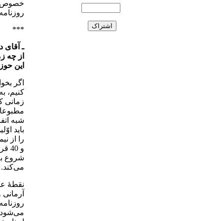
خصوص شر
روزنامه‌
***
ـ آقای د
از چه ز
این حوزه
اگر بخو
کنیم، به
زمانی ک
مطبوعات
شبه اتفا
باید او
و 40
شروع به 
می‌کند.
نقطۀ عط
آرمانی و
روزنامه
می‌شود. 