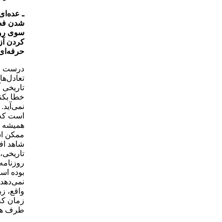
ـ عده‌ای
شدن فضا
سوی روز
کردن آز
حرفه‌ای 
درست اس
تعادل‌ها
تاریخی 
خطا بکن
نمی‌آید.
است که 
همیشه ض
ممکن اس
شاهد افر
تاریخی،
روزنامه
بوده است
نمی‌دهد
واقع، زب
زمان که
طرف هم 