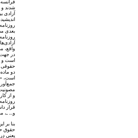
فرانسه 
‌شدند و 
آزادی بی
اندیشیدن
روزنامه
بعدی مط
روزنامه
آزادی‌ه
واقع، م
در جهت 
است و م
حقوقی د
دو ماده
است، «ح
جمع‌آور
مصونیت 
و از کار
روزنامه
قرار داش
و... ـ، 
بنا بر ا
حقوق حر
یعنی در