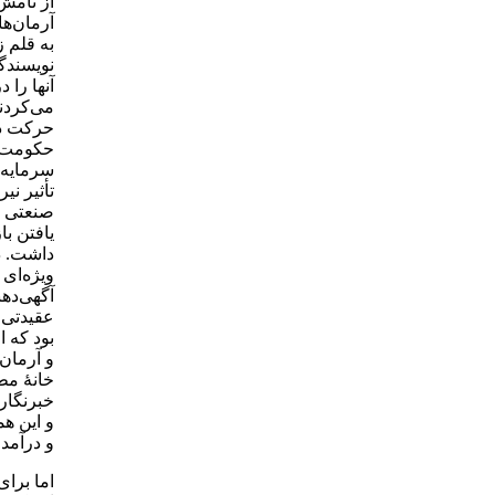
از نامش 
آرمان‌ه
به قلم 
نویسندگا
آنها را
می‌کردند
حرکت در 
حکومت‌ه
سرمایه‌
تأثیر ن
صنعتی ش
یافتن ب
داشت. در
ویژه‌ای
آگهی‌دهن
عقیدتی 
بود که ا
و آرمان‌
خانۀ مطب
خبرنگار 
و این هم
و درآمد 
اما برای