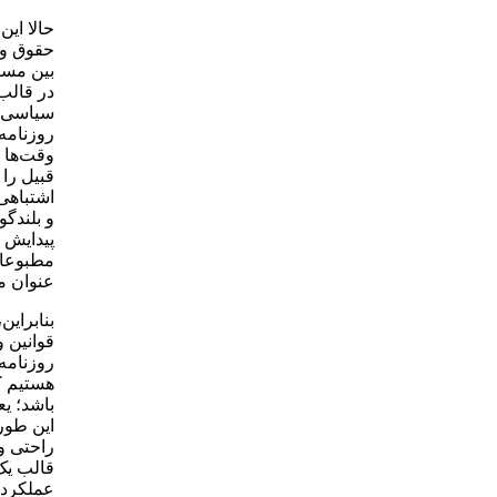
حالا این
حقوق و م
بین مسئو
در قالب
سیاسی ش
روزنامه‌
وقت‌ها د
قبیل را 
اشتباهی 
و بلندگ
پیدایش 
مطبوعات
عنوان م
بنابراین
قوانین 
روزنامه‌
هستیم ک
باشد؛ ی
این طور
راحتی و 
قالب یک
عملکرد 