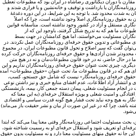
مقارن با دوران دیکتاتوری‌ رضاشاه در ایران بود که مطبوعات تعطیل
روزنامه‌نگاران یا بازداشت و توقیف و خانه‌نشین و یا فراری ‌شدند و
ان به شدت محدود شد. با توجه به این شرایط، در این دوره دغدغۀ
 به حقوق روزنامه‌نگاری اصلاً وجود نداشته است، چرا که اصلاً
‌نگاری مستقل و آزاد در کشور وجود نداشته است. متأسفانه قوانین
بوعات ما هم که به تدریج شکل گرفتند، باوجود این که از
‌نگاران مسئولیت می‌خواستند، اما هیچ کدامشان در جهت بسط
ای مطبوعاتی و تدوین حقوق حرفه‌ای روزنامه‌نگاران عمل نکردند. در
ی‌توان گفت که سیر اصلاح و تحول قانون مطبوعات ایران، در مجموع
محدودتر شدن آزادی‌ها و حقوق حرفه‌ای روزنامه‌نگاران حرکت کرده
ا در حال حاضر، نه در خود قانون مطبوعات‌مان و نه در هیچ متن
یگری، چیزی تحت عنوان حقوق حرفه‌ای روزنامه‌نگاران نداریم و این
‌ای هم که در قانون مطبوعات ما، تحت عنوان «حقوق مطبوعات» آمده
قوق حرفه‌ای روزنامه‌نگار» نیست که شامل حق جستجو، کسب،
ی و انتشار آزاد اطلاعات، عدم افشای منابع خبری و نیز داشتن نوعی
در انجام مسئولیت شغلی، پیمان دسته جمعی کار، بیمه، بازنشستگی
 افتادگی و امنیت شغلی و بویژه استقلال حرفه‌ای (به این معنا که
‌نگار به هیچ وجه نباید تحت فشار هیچ گونه قدرت سیاسی و اقتصادی
ته باشد، چرا که در غیر این صورت از بیان و نشر حقیقت باز می‌ماند)
می‌شود.
ین، بحث مسئولیت اجتماعی روزنامه‌نگار وقتی معنا پیدا می‌کند که ابتدا
فه‌ای او تعریف ‌شود و استقلال حرفه‌ای او به رسمیت شناخته شود،
 این جا نه حقوق منهای مسئولیت معنا دارد و نه مسئولیت بدون حقوق.