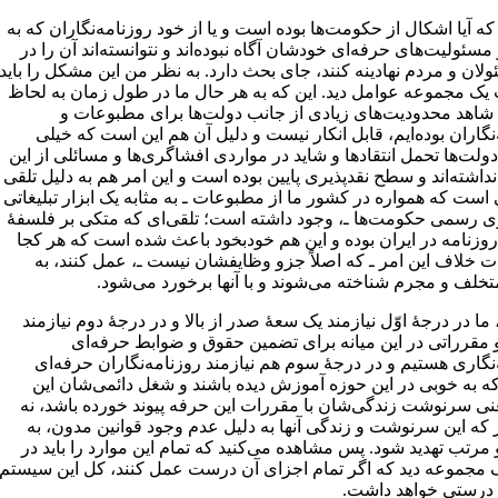
 که آیا اشکال از حکومت‌ها بوده است و یا از خود روزنامه‌نگاران که به
سئولیت‌های حرفه‌ای خودشان آگاه نبوده‌اند و نتوانسته‌اند آن را در
لان و مردم نهادینه کنند، جای بحث دارد. به نظر من این مشکل را باید
 یک مجموعه عوامل دید. این که به هر حال ما در طول زمان به لحاظ
اهد محدودیت‌های زیادی از جانب دولت‌ها برای مطبوعات و
نگاران بوده‌ایم، قابل انکار نیست و دلیل آن هم این است که خیلی
ولت‌ها تحمل انتقادها و شاید در مواردی افشاگری‌ها و مسائلی از این
نداشته‌اند و سطح نقدپذیری پایین بوده است و این امر هم به دلیل تلقی
است که همواره در کشور ما از مطبوعات ـ به مثابه یک ابزار تبلیغاتی
وی رسمی حکومت‌ها ـ، وجود داشته است؛ تلقی‌ای که متکی بر فلسفۀ
روزنامه در ایران بوده و این هم خودبخود باعث شده است که هر کجا
 خلاف این امر ـ که اصلاً جزو وظایفشان نیست ـ، عمل کنند، به
تخلف و مجرم شناخته می‌شوند و با آنها برخورد می‌شود.
، ما در درجۀ اوّل نیازمند یک سعۀ صدر از بالا و در درجۀ دوم نیازمند
و مقرراتی در این میانه برای تضمین حقوق و ضوابط حرفه‌ای
نگاری هستیم و در درجۀ سوم هم نیازمند روزنامه‌نگاران حرفه‌ای
ه به خوبی در این حوزه آموزش دیده باشند و شغل دائمی‌شان این
عنی سرنوشت زندگی‌شان با مقررات این حرفه پیوند خورده باشد، نه
 که این سرنوشت و زندگی آنها به دلیل عدم وجود قوانین مدون، به
مرتب تهدید شود. پس مشاهده می‌کنید که تمام این موارد را باید در
 مجموعه دید که اگر تمام اجزای آن درست عمل کنند، کل این سیستم
درستی خواهد داشت.