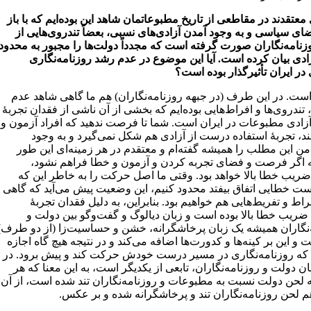
 معتقدند در مقاطعی از تاریخ مطبوعاتمان شاهد این بوده‌ایم که با باز
ی سیاسی و به وجود آمدن آزادی‌های نسبی، بعضاً تندروی‌هایی از
نامه‌نگاران صورت گرفته است که مجدداً دولت‌ها را مجبور به محدود
ادی بیان کرده است. آیا این موضوع در عدم رشد روزنامه‌نگاری
در ایران تأثیرگذار بوده‌ است؟
ت. در این طرف (در جبهه روزنامه‌نگاران) هم ما گاهی شاهد عدم
، تندروی‌ها و افراط‌هایی بوده‌ایم که بخشی از آن ناشی از فقدان تجربۀ
آزادی مطبوعات در ایران است. شما تا فرصت ندهید که افراد آزمون و
ند، تجربۀ استفاده درست از آزادی هم شکل نمی‌گیرد و به وجود
 من این مطلب را همیشه گفته‌ام و معتقدم در هر زمینه‌ای این طور
اگر فرصت و فضای تجربه کردن و آزمون و خطا فراهم نشود،
ریب خطا بالا خواهد بود. وقتی ما اصل حرکت را به خاطر این که
ت خطایی اتفاق بیفتد محدود کنیم، این وضعیت پیش می‌آید که گاهی
اط و تفریط‌هایی هم خواهیم بود. بنابراین، به دلیل فقدان تجربۀ
 ضریب خطا بالا بوده است و زبان دیالوگ و گفت‌وگو بین دولت و
‌نگاران همیشه یک زبان پرخاشگرانه، خشن و حساسیت‌زا (از دو طرف)
 و این بر کینه‌ها و کدورت‌ها اضافه می‌کند و در نتیجه هیچ گاه اجازه
 که روزنامه‌نگاری در مسیر درست خودش حرکت کند و پیش برود. در
ان دولت و روزنامه‌نگاران، تابعی از یکدیگر است، به این معنا که هر
 لحن دولت نسبت به مطبوعات و روزنامه‌نگاران تند شده است، از آن
لحن روزنامه‌نگاران تند و پرخاشگرانه شده و بر عکس.