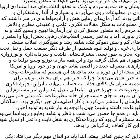
بر می‌آید، یک کار آرمانی بود؛ یعنی آدم‌ها به منظور پیشبرد
ایشان و خدمت به مردم و کمک به تحقق انقلاب‌های ضد استبدادی اروپا
زدن در مطبوعات روی می‌آوردند و بسیاری از آنها روشنفکران و
نی بودند که آرمان‌های رهایی‌بخش و آزادیخواهانه‌ای در سر داشتند که
 در مطبوعات به شکل مقالات فکری، علمی و عقیدتی مطرح و تلاش
 مردم را به منظور مجقق کردن این آرمان‌ها تهییج و بسیج کنند و به
بیاورند. اما با به ثمر رسیدن انقلاب‌های رهایی بخش اروپا و استقرار
ای کم و بیش دموکراتیک، شاهد رشد و نضج‌گیری انقلاب صنعتی،
داری غربی و تولید انبوه هستیم، از طرف دیگر صنعت حمل و نقل تحت
یروی بخار به طور نسبی پیشرفت‌هایی داشت و سرمایه‌داری و بورژوازی
هری هم شکل گرفته بود و این همه نیاز به توزیع وسیع تولیدات و
ازارهای مصرف جدید در اقصی نقاط جهان و در خود اروپا و امریکا
 نتیجه از این دوره به بعد ما شاهد این هستیم که مطبوعات توجه
 به خبر نشان می‌دهند؛ چرا که خبر، هم برای مخاطب و هم برای
ده به عنوان یک کالای جذاب به حساب می‌آید، بنابراین، چهرۀ فکری ـ
مطبوعات به چهرۀ خبری ـ تبلیغاتی تبدیل شد و این امر مستلزم این
ز آن به بعد به جای «مستأجران خانه مطبوعات» ـ‌که مدتی قلم می‌زدند
هایشان را منتشر می‌کردند و کار اصلی‌شان چیز دیگری بودـ، «ساکنان
وعات» داشته باشیم؛ چون با توجه به نیاز شدید به تولید اخبار،
باید در همه جا حضور می‌داشت و ناظر و شاهد وقایع و رویدادها می‌بود
ه مستلزم آن بود که روزنامه‌نگاری به شغل ثابت و دائمی او تبدیل شود
این کار کفاف زندگی‌اش را بدهد.
 این که چنین اتفاقی بیفتد، ابتدا باید دو اتفاق مهم دیگر می‌افتاد؛ یکی