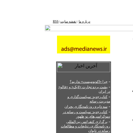
درباره ما
نقشه ‌سایت
RSS
|
|
-
چرا «اکونومیست» نداریم؟
-
پشت‌ پرده تجارت «لایک» و «فالو»
در ایران
-
کتاب جدید: سیاست‌گذاری و
مدیریت رسانه
-
سه دایره روزنامه‌نگاری بحران
-
کتاب جدید: سیاست‌ و رسانه در
دموکراسی‌های نو ظهور
-
برگزاری کنفرانس بین‌المللی
روزنامه‌نگاری، تبلیغات و مطالعات
رسانه در تایوان