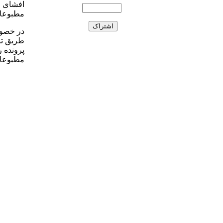
افشای م
مطبوعات
در خصوص
طریق تب
پرونده 
مطبوعات