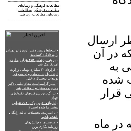
--------------------------------------------
مطالعات فرهنگی
و
رسانه‌ای
مطالعات فرهنگی
،
مطالعات
رسانه‌ای
،
مطالعات ارتباطی
--------------------------------------------
ر ارسال
ه در آن
-
نینجاها رییس دفتر رویترز در تهران
را به دادگاه کشاندند
-
پرونده پزشکی ۳۱۵ هزار بیمار در
ایرانی به
امریکا هک شد
-
قرارداد ۲۰ میلیارد تومانی وزارت
ارشاد با رسانه ملی برای معرفی
طاب شده
تولیدات دیجیتال داخلی
-
تمبر گرامیداشت مقام علمی دکتر
مهدی محسنیان‌راد منتشر شد
ی قرار
-
بزرگ‌ترین شرکت‌های تکنولوژی
جهان
-
آیا واقعا فیس‌بوک باعث تنهایی
بیشتر ما شده است؟
-
با اینترنت، تحصیلات عالیه رایگان
داشته باشید
 در ماه
-
فرصت‌ها و چالش‌های
روزنامه‌نگاری نوین