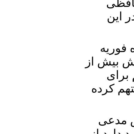
افظی
ر این
 فوریه
زش بیش از
 برای
تهم کرده
ش مدعی
 دارد از