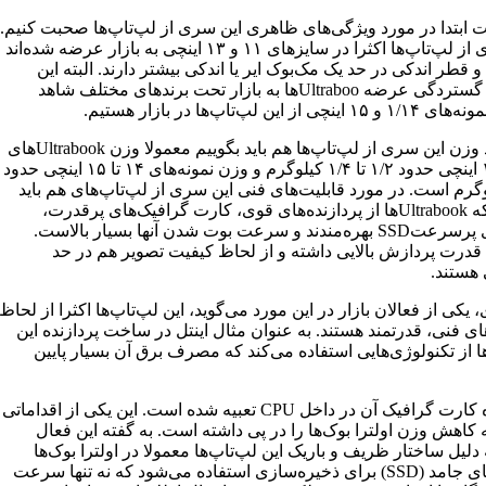
ت ابتدا در مورد ویژگی‌های ظاهری این سری از لپ‌تاپ‌ها صحبت کنیم.
این سری از لپ‌تاپ‌ها اکثرا در سایز‌های ۱۱ و ۱۳ اینچی به بازار عرضه شده‌اند
 قطر اندکی در حد یک مک‌بوک ایر یا اندکی بیشتر دارند. البته این
اواخر با گستردگی عرضه Ultrabooها به بازار تحت برندهای مختلف شاهد
ی از این لپ‌تاپ‌ها در بازار هستیم.
در مورد وزن این سری از لپ‌تاپ‌ها هم باید بگوییم معمولا وزن Ultrabookهای
۱۱ تا ۱۳ اینچی حدود ۱/۲ تا ۱/۴ کیلوگرم و وزن نمونه‌های ۱۴ تا ۱۵ اینچی حدود
یلوگرم است. در مورد قابلیت‌های فنی این سری از لپ‌تاپ‌های هم باید
بگوییم که Ultrabookها از پردازنده‌های قوی، کارت گرافیک‌های پرقدرت،
‌هاردهای پرسرعتSSD بهره‌مندند و سرعت بوت شدن آنها بسیار بالاست.
قدرت پردازش بالایی داشته و از لحاظ کیفیت تصویر هم در حد
هستند.
یکی از فعالان بازار در این مورد می‌گوید، این لپ‌تاپ‌ها اکثرا از لحاظ
ای فنی، قدرتمند هستند. به عنوان مثال اینتل در ساخت پردازنده این
ا از تکنولوژی‌هایی استفاده می‌کند که مصرف برق آن بسیار پایین
به علاوه کارت گرافیک آن در داخل CPU تعبیه شده است. این یکی از اقداماتی
کاهش وزن اولترا بوک‌ها را در پی داشته است. به گفته این فعال
ه دلیل ساختار ظریف و باریک این لپ‌تاپ‌ها معمولا در اولترا بوک‌ها
از‌هاردهای جامد (SSD) برای ذخیره‌سازی استفاده می‌شود که نه ‌تنها سرعت