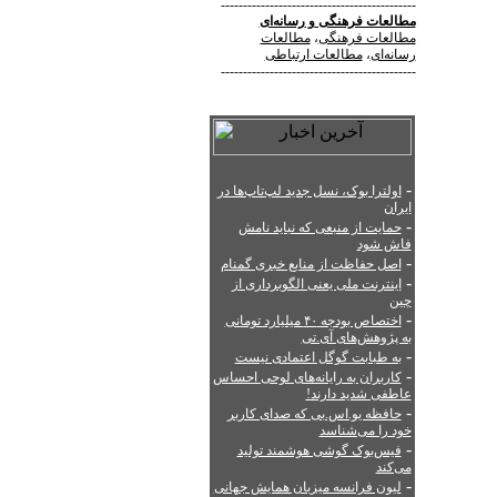
--------------------------------------------
مطالعات فرهنگی
و
رسانه‌ای
مطالعات فرهنگی
،
مطالعات
رسانه‌ای
،
مطالعات ارتباطی
--------------------------------------------
-
اولترا بوک، نسل جدید لپ‌تاپ‌ها در
ایران
-
حمایت از منبعی که نباید نامش
فاش شود
-
اصل حفاظت از منابع خبری گمنام
-
اینترنت ملی یعنی الگوبرداری از
چین
-
اختصاص بودجه ۴۰ میلیارد تومانی
به پژوهش‌های آی.تی
-
به طبابت گوگل اعتمادی نیست
-
کاربران به رایانه‌های لوحی احساس
عاطفی شدید دارند!
-
حافظه یو.اس.بی که صدای کاربر
خود را می‌شناسد
-
فیس‌بوک گوشی هوشمند تولید
می‌کند
-
لیون فرانسه میزبان همایش جهانی