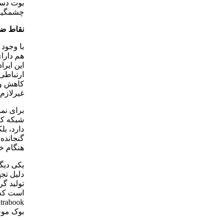
بوت دست
چشمگیر
نقاط ض
هم دارای
این ایرا
ارتباطی 
کاهش وز
غیرلازم 
برای نمو
شبکه کاب
گنجانده 
هنگام خ
یکی دیگر
دلیل تجه
تولید گر
است که
بوک موجودر 