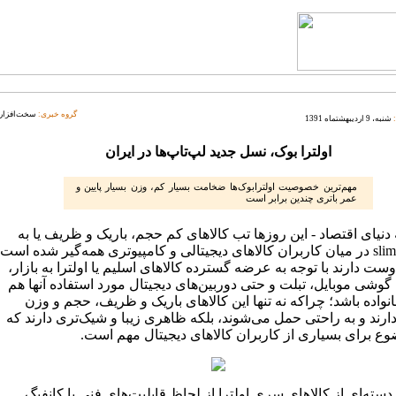
گروه خبری:
سخت‌افزار
شنبه، 9 اردیبهشتماه 1391
اولترا بوک، نسل جدید لپ‌تاپ‌ها در ایران
مهم‌ترین خصوصیت اولترابوک‌ها ضخامت بسیار کم، وزن بسیار پایین و
عمر باتری چندین برابر است
دنیای اقتصاد - این روزها تب کالاهای کم حجم، باریک و ظریف یا به
عبارتی slim در میان کاربران کالاهای دیجیتالی و کامپیوتری همه‌گیر شده است
ست دارند با توجه به عرضه گسترده کالاهای اسلیم یا اولترا به بازار،
گوشی موبایل، تبلت و حتی دوربین‌های دیجیتال مورد استفاده آنها هم
انواده باشد؛ چراکه نه تنها این کالاهای باریک و ظریف، حجم و وزن
ارند و به راحتی حمل می‌شوند، بلکه ظاهری زیبا و شیک‌تری دارند که
وع برای بسیاری از کاربران کالاهای دیجیتال مهم است.
سته‌ای از کالاهای سری اولترا از لحاظ قابلیت‌های فنی یا کانفیگ