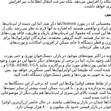
گاه را افزایش می‌دهد، بلکه سرعت انتقال اطلاعات نیز افزایش
ی خواهد داشت.
عف
با وجود محسناتی که در مورد Ultrabookها ذکر شد، اما این دسته از لپ‌تاپ‌ها
 ایراد و نواقصی هستند که اشاره به آنها لازم به نظر می‌رسد. یکی از
دها این است که معمولا این لپ‌تاپ‌های باریک و ظریف، فاقد پورت‌های
به حد نیاز هستند. البته گروهی معتقدند، سازندگان اولترابوک‌ها برای
ن و قطر دستگاه تا جای ممکن از افزودن امکانات و پورت‌های
صرف‌ نظر کرده‌اند.
نه در اکثر نمونه‌های موجود در بازار، دیسک‌خوان نوری و حتی پورت
لی وجود ندارد، اما در برخی از نمونه‌های‌ دیگر نه‌تنها این دو مورد وجود
دارد، بلکه تمامی پورت‌های مورد نیاز و پرکاربرد مانند USB، HDMI، VGA و...
شده است که طبیعتا این اولترابوک‌ها کمی‌ سنگین‌تر خواهد بود. پس
رید به خوبی به پورت‌ها و بخش دیسک‌خوان دستگاه دقت کنید.
 از نقاط ضعف اولترا بوک‌ها این است که برخی از این دستگاه‌ها به
یز به پردازنده و رم و... با قدرت، ممکن است بیشتر از سایر نمونه‌ها
ما کنند. قیمت بالای این سری از لپ‌تاپ‌ها هم یکی دیگر از موضوعاتی
 باعث شده است
Ultrabookها چندان در بازار پرمخاطب نباشند. در حال حاضر ارزان‌ترین اولترا
در بازار قیمتی حدود یک میلیون و ۸۰۰ هزار تومان دارد.