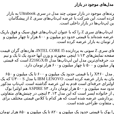
دل‌های موجود در بازار
در بین برندهای موجود در بازار سونی چند مدل در سری Ultrabook به بازار
عرضه کرده است. این شرکت با عرضه لپ‌تاپ‌های سری Z از پیشگامان
 لپ‌تاپ‌ها در بازار داخلی است.
این برند لپ‌تاپ‌های سری Z را که با عنوان لپ‌تاپ‌های فوق سبک و فوق باریک
به بازار عرضه شده‌اند با قیمتی حدود دو میلیون و ۸۰۰ هزار تا چهار میلیون و
لپ‌تاپ‌های سری Z سونی به پردازنده INTEL CORE I5، ‌هاردهای گران قیمت
SSD و صفحه نمایش‌های ۱/۱۳ اینچی مجهزند و وزن آنها حدود یک تا یک و نیم
کیلو است. حرفه‌ای‌ترین مدل این لپ‌تاپ‌ها مدل Z216GX/B است که قیمتی
تا چهار میلیون و۶۰۰ هزار تومان دارد.
MSI هم مدل X۴۶۰ را با قیمتی حدود یک میلیون و ۶۰۰ تا یک میلیون و ۶۵۰
هزار تومان به بازار عرضه کرده است. IBM LENOVO با مدل U۳۰۰ S که یک
اولترای حرفه‌ای است قدم به این عرصه گذاشته است. لپ‌تاپ مذکور
قیمتی حدود سه میلیون و ۵۰۰ هزار تومان دارد. ASPIRE S۳ هم اولترا بوک
باقابلیتی از خانواده ایسر است که این مدل ۱۳. ۳ اینچی در چینش‌های متفاوتی
 پردازشی عرضه شده است که هر کدام با کلاس قیمتی مختلف برای
ی متفاوت طراحی شده است.
این اولترا بوک با قیمتی حدود یک میلیون و ۸۲۰ تا یک میلیون و ۸۵۰ هزار تومان