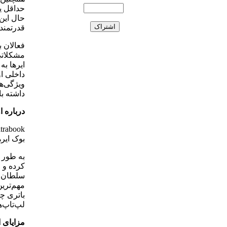
حداقل یک
حال این
قدرتمند
فعالان ب
مشکلاتی 
ایرها به
داخلی او
ویژگی‌ها
داشته ب
درباره او
بوک ایره
کرده‌ و 
سلطان آ
مهم‌تری
باتری چن
لپ‌تاپ‌
مزایای ا