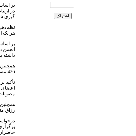
بر اساس
در ارتبا
گیری شو
نظم‌دهی 
هر یک ا
بر اساس
انجمن در
داشته با
همچنین 
426 مستقر و هیات مدیره به دنبال مکان ثابت برای انجمن باشد.
تأکید ب
اعضای ه
مصوبات 
همچنین 
رزاق من
درخواست
برگزاری
حاضران د