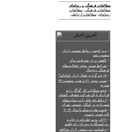
--------------------------------------------
مطالعات فرهنگی
و
رسانه‌ای
مطالعات فرهنگی
،
مطالعات
رسانه‌ای
،
مطالعات ارتباطی
--------------------------------------------
-
دبیر انجمن روابط عمومی ایران
منصوب شد
-
کاهش نرخ رشد فیس‌بوک
-
شرایط صدور مجوز فعالیت‌های
فرهنگی دیجیتال
-
۱۷ خبرگزاری فعال ایران کدام‌اند؟
-
صدور مجوز ۲۱ و تغییر وضعیت ۲۴
نشریه
-
حجم شکایات کار گوگل را به
قرارداد با یک شرکت حقوقی کشاند
-
ارتباط وای.فای با وب‌سایت‌های
شهرداری در امکان عمومی تهران
-
قیمت هارددیسک تا سال ۲۰۱۴
پائین‌آمدنی نیست
-
۲۱ اثر به مرحله داوری جایزه
روزنامه‌نگاری نیوزبان راه یافتند
-
دیپلماسی وب محور، ابزار مداخله