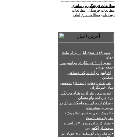
--------------------------------------------
مطالعات فرهنگی
و
رسانه‌ای
مطالعات فرهنگی
،
مطالعات
رسانه‌ای
،
مطالعات ارتباطی
--------------------------------------------
-
سهم ۶۸ درصدی اپل از بازار تبلت
جهان
-
تقدیر از ۱۰ خبرنگار در مراسم نماز
جمعه تهران
-
افزایش درآمد شبکه اجتماعی
لینکدین
-
شرط توزیع تجهیزات دفاع شخصی
میان خبرنگاران
-
نام‌نویسی بیش از دو هزار خبرنگار
برای دریافت وام مسکن
-
مذاکرات برای سرمایه‌گذاری اپل در
توییتر بی‌نتیجه ماند
-
المپیک لندن به «سوشیالمپیک»
معروف شده است
-
تعداد کاربران ویندوز ۷ در آستانه
سبقت از ایکس.‌پی
-
پیامک زدن گوسفندان به چوپان در