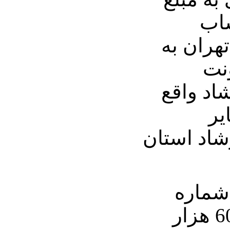
ساب
هران به
ونت
اد واقع
یر
رشاد استان
شماره
حسابی که باید مبلغ 60 هزار