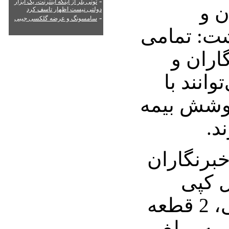
-
تونی بلر از اینکه اینترنت، یک ابزار
ن و
دولتی نیست اظهار تاسف کرد
-
سامسونگ و عرضه گلکسی جیبی
شت: تمامی
اران و
انند با
پوشش بیمه
د.
برنگاران
ل کپی
شناسنامه، کارت ملی، 2 قطعه
ه مبلغ