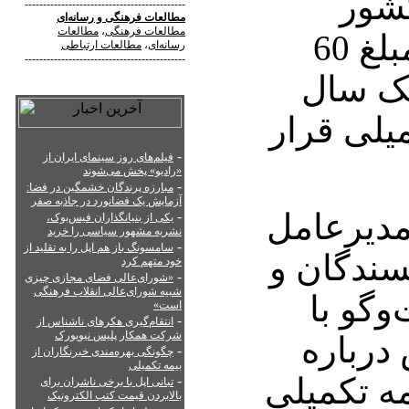
شور
--------------------------------------------
مطالعات فرهنگی
و
رسانه‌ای
مطالعات فرهنگی
،
مطالعات
می‌توانند با پرداخت مبلغ 60
رسانه‌ای
،
مطالعات ارتباطی
--------------------------------------------
یک سال
لی قرار
-
فیلم‌های روز سینمای ایران از
«رادیو» پخش می‌شوند
-
مبارزه پرندگان خشمگین در فضا:
آزمایش یک فضانورد در جاذبه صفر
دیرعامل
-
یکی از بنیانگذاران فیس‌بوک،
نشریه مشهور سیاسی را خرید
-
سامسونگ باز هم اپل را به تقلید از
سندگان و
خود متهم کرد
-
«شورای‌عالی فضای مجازی چیزی
شبیه شورای‌عالی انقلاب فرهنگی
وگو با
است»
-
انتقام‌گیری هکرهای ناشناس از
شرکت همکار پلیس نیویورک
درباره
-
چگونگی بهره‌مندی خبرنگاران از
بیمه تکمیلی
ه تکمیلی
-
تبانی اپل با برخی ناشران برای
بالابردن قیمت کتب الکترونیک