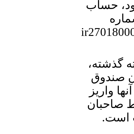
ود، حساب
ماره
ir2701800
ه گذشته،
ن صندوق
ها واریز
ط صاحبان
 است.