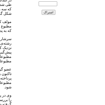
در ابتد
طی شده 
که سه ر
شکل گر
مولف کت
مطبوع ت
که به پد
سرشار د
رشته‌ی 
نزدیک کر
پیش‌گیرا
مطبوعات
مطبوعات»
عضو گرو
تاکنون 
پرداخته
مطبوعات
شود.
وی در پ
را بررسی
گرفته ش