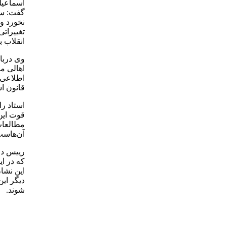
اسماعیلی
گفت: سا
نخورد و 
تغییراتی
انقلاب 
وی دربا
اهالی م
اطلاعی ن
قانون ا
استاد ر
قوت این 
مطالعات
آن‌هاست
رییس دا
که در ا
این نشا
دیگر ای
شوند.