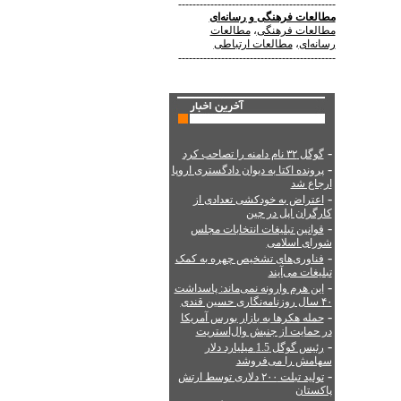
--------------------------------------------
مطالعات فرهنگی
و
رسانه‌ای
مطالعات فرهنگی
،
مطالعات
رسانه‌ای
،
مطالعات ارتباطی
--------------------------------------------
-
گوگل ۳۲ نام دامنه را تصاحب کرد
-
پرونده اکتا به دیوان دادگستری اروپا
ارجاع شد
-
اعتراض به خودکشی تعدادی از
کارگران اپل در چین
-
قوانین تبلیغات انتخابات مجلس
شورای اسلامی
-
فناوری‌های تشخیص چهره به کمک
تبلیغات می‌آیند
-
این هرم وارونه نمی‌ماند: پاسداشت
۴۰ سال روزنامه‌نگاری حسین قندی
-
حمله هکرها به بازار بورس آمریکا
در حمایت از جنبش وال‌استریت
-
رئیس گوگل 1.5 میلیارد دلار
سهامش را می‌فروشد
-
تولید تبلت ۲۰۰ دلاری توسط ارتش
پاکستان