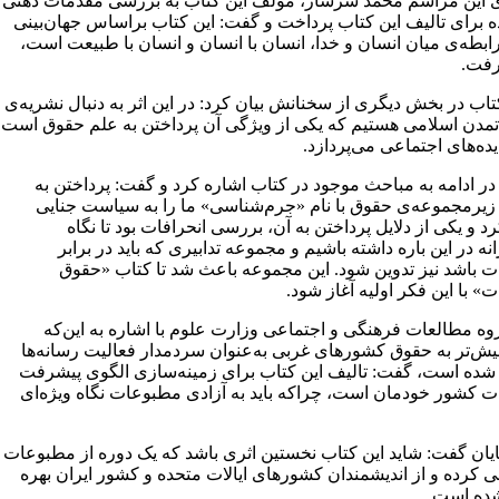
ای این مراسم محمد سرشار، مولف این کتاب به بررسی مقدمات ذهنی
برای تالیف این کتاب پرداخت و گفت: این کتاب براساس جهان‌بینی
ابطه‌ی میان انسان و خدا، انسان با انسان و انسان با طبیعت است،
فت.
اب در بخش دیگری از سخنانش بیان کرد: در این اثر به دنبال نشریه‌ی
مدن اسلامی هستیم که یکی از ویژگی‌ آن پرداختن به علم حقوق است
یده‌های اجتماعی می‌پردازد.
ر ادامه به مباحث موجود در کتاب اشاره کرد و گفت: پرداختن به
زیرمجموعه‌ی حقوق با نام «جرم‌شناسی» ما را به سیاست جنایی
د و یکی از دلایل پرداختن به آن، بررسی انحرافات بود تا نگاه
نه در این باره داشته باشیم و مجموعه تدابیری که باید در برابر
 باشد نیز تدوین شود. این مجموعه باعث شد تا کتاب «حقوق
 با این فکر اولیه آغاز شود.
ه مطالعات فرهنگی و اجتماعی وزارت علوم با اشاره به این‌که
بیش‌تر به حقوق کشور‌های غربی به‌عنوان سردمدار فعالیت رسانه‌ها
 شده است، گفت: تالیف این کتاب برای زمینه‌سازی الگوی پیشرفت
 کشور خودمان است، چراکه باید به آزادی مطبوعات نگاه ویژه‌ای
ایان گفت: شاید این کتاب نخستین اثری باشد که یک دوره از مطبوعات
 کرده و از اندیشمندان کشور‌های ایالات متحده و کشور‌ ایران بهره
ده است.