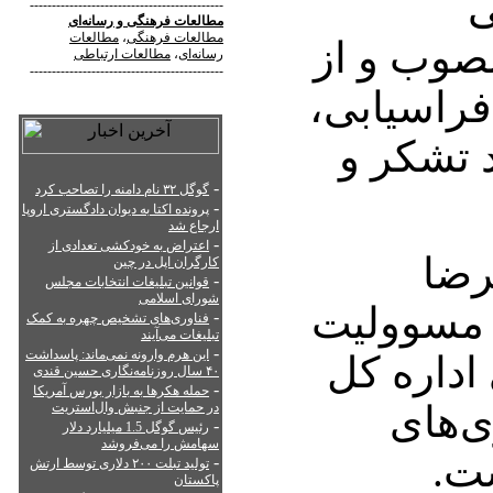
ی
--------------------------------------------
مطالعات فرهنگی
و
رسانه‌ای
مطالعات فرهنگی
،
مطالعات
منصوب و از
رسانه‌ای
،
مطالعات ارتباطی
--------------------------------------------
راسیابی،
 تشکر و
-
گوگل ۳۲ نام دامنه را تصاحب کرد
-
پرونده اکتا به دیوان دادگستری اروپا
ارجاع شد
-
اعتراض به خودکشی تعدادی از
رضا
کارگران اپل در چین
-
قوانین تبلیغات انتخابات مجلس
شورای اسلامی
 مسوولیت
-
فناوری‌های تشخیص چهره به کمک
تبلیغات می‌آیند
-
این هرم وارونه نمی‌ماند: پاسداشت
 اداره کل
۴۰ سال روزنامه‌نگاری حسین قندی
-
حمله هکرها به بازار بورس آمریکا
‌های
در حمایت از جنبش وال‌استریت
-
رئیس گوگل 1.5 میلیارد دلار
سهامش را می‌فروشد
شت.
-
تولید تبلت ۲۰۰ دلاری توسط ارتش
پاکستان