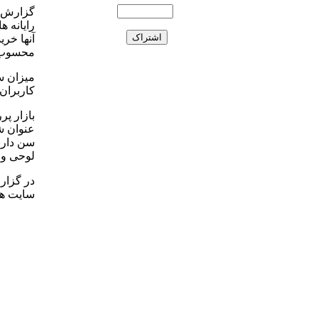
گزارش ا
رایانه 
آنها خری
محسوب 
میزان س
کاربران
بازار پر
سن دارند
لوحی و 
در گزار
سایت های