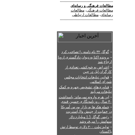
--------------------------------------------
مطالعات فرهنگی
و
رسانه‌ای
مطالعات فرهنگی
،
مطالعات
رسانه‌ای
،
مطالعات ارتباطی
--------------------------------------------
-
گوگل ۳۲ نام دامنه را تصاحب کرد
-
پرونده اکتا به دیوان دادگستری اروپا
ارجاع شد
-
اعتراض به خودکشی تعدادی از
کارگران اپل در چین
-
قوانین تبلیغات انتخابات مجلس
شورای اسلامی
-
فناوری‌های تشخیص چهره به کمک
تبلیغات می‌آیند
-
این هرم وارونه نمی‌ماند: پاسداشت
۴۰ سال روزنامه‌نگاری حسین قندی
-
حمله هکرها به بازار بورس آمریکا
در حمایت از جنبش وال‌استریت
-
رئیس گوگل 1.5 میلیارد دلار
سهامش را می‌فروشد
-
تولید تبلت ۲۰۰ دلاری توسط ارتش
پاکستان