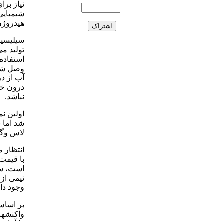
شیمیایی 
هیدروژن
تولید م
وصل شود
آب از در
درون خی
نباشد.
اولین نم
لاس وگ
انتظار م
است، سد
نیمی از
وجود دا
بر اساس
واکنشها