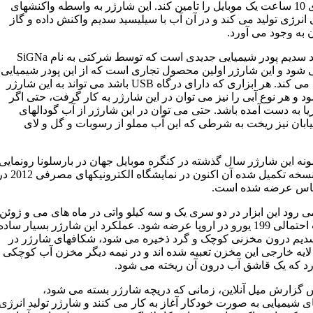
نیاز برای 10 ساعت یک موبایل را تامین کند. این شارژر به واسطه واکنشهای
انرژی تولید می کند و در آن آب با سیلیسید سدیم واکنش داده و گاز
 به وجود می آورد.
سیلیسید سدیم پودر شیمیایی جدیدی است که توسط شرکتی به نام SiGNa
ی شود و این شارژر اولین محصول تجاری است که از این پودر شیمیایی
استفاده می کند. هر ابزاری که دارای درگاه USB باشد می تواند به این شارژر
 و هر نوع آبی را نیز می توان در این شارژر به کار گرفت، حتی اگر
یا به دست آمده باشد. حتی می توان در این شارژر از آب گودالهای
ابان نیز ریخت به شرطی که این آب مملو از رسوبات و گل و لای
ونه این شارژر سال گذشته در کنگره موبایل جهان در بارسلونا رونمایی
شد اما نسخه تکمیل شده آن اکنون در نمایشگاه الکترونیکهای
اس عرضه شده است.
ی رود این ابزار در دو سری یک و سه کیلو واتی در ماه های می و ژوئن
با قیمت احتمالی 199 یورو در اروپا عرضه شود. عملکرد این شارژر بسیار ساده
یم درون مخزنی کوچک و گرد ذخیره می شود، شکافهای شارژر در
 لایه خارجی این مخزن تعبیه شده اند و در نیمه دیگر مخزن آب کوچکی
رد که یک قاشق آب درون آن ریخته می شود.
 گزارش میل آنلاین، زمانی که دریچه شارژر بسته می شود،
ی شیمیایی به صورت خودکار آغاز به کار می کنند و شارژر تولید انرژی