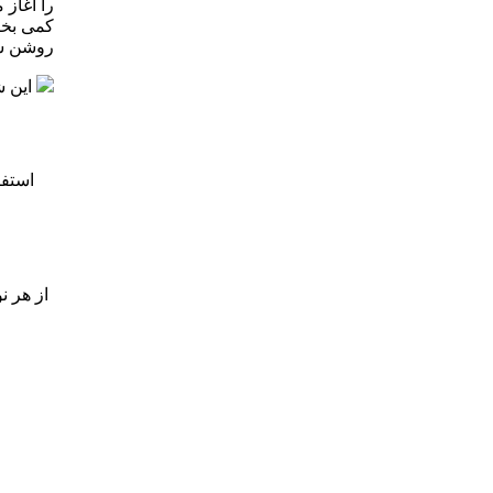
را آغاز 
کمی بخا
روشن سا
این شارژر برای ت
از هر ن