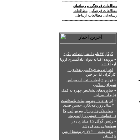
--------------------------------------------
مطالعات فرهنگی
و
رسانه‌ای
مطالعات فرهنگی
،
مطالعات
رسانه‌ای
،
مطالعات ارتباطی
--------------------------------------------
-
گوگل ۳۲ نام دامنه را تصاحب کرد
-
پرونده اکتا به دیوان دادگستری اروپا
ارجاع شد
-
اعتراض به خودکشی تعدادی از
کارگران اپل در چین
 مصرفی 2012 در
-
قوانین تبلیغات انتخابات مجلس
شورای اسلامی
-
فناوری‌های تشخیص چهره به کمک
تبلیغات می‌آیند
-
این هرم وارونه نمی‌ماند: پاسداشت
۴۰ سال روزنامه‌نگاری حسین قندی
-
حمله هکرها به بازار بورس آمریکا
در حمایت از جنبش وال‌استریت
-
رئیس گوگل 1.5 میلیارد دلار
سهامش را می‌فروشد
-
تولید تبلت ۲۰۰ دلاری توسط ارتش
پاکستان