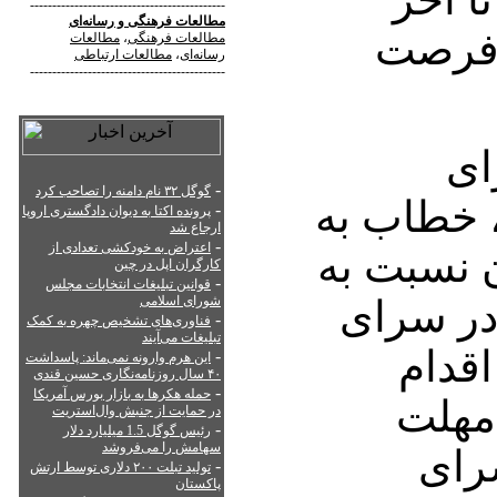
--------------------------------------------
مطالعات فرهنگی
و
رسانه‌ای
 فرصت
مطالعات فرهنگی
،
مطالعات
رسانه‌ای
،
مطالعات ارتباطی
--------------------------------------------
ای
-
گوگل ۳۲ نام دامنه را تصاحب کرد
، خطاب به
-
پرونده اکتا به دیوان دادگستری اروپا
ارجاع شد
-
اعتراض به خودکشی تعدادی از
ن نسبت به
کارگران اپل در چین
-
قوانین تبلیغات انتخابات مجلس
در سرای
شورای اسلامی
-
فناوری‌های تشخیص چهره به کمک
تبلیغات می‌آیند
اقدام
-
این هرم وارونه نمی‌ماند: پاسداشت
۴۰ سال روزنامه‌نگاری حسین قندی
-
حمله هکرها به بازار بورس آمریکا
 مهلت
در حمایت از جنبش وال‌استریت
-
رئیس گوگل 1.5 میلیارد دلار
سهامش را می‌فروشد
رای
-
تولید تبلت ۲۰۰ دلاری توسط ارتش
پاکستان