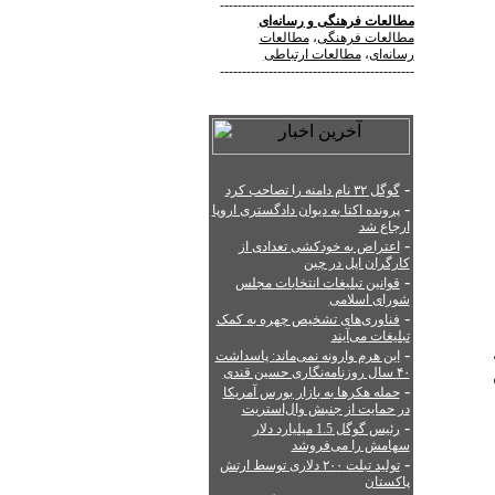
--------------------------------------------
مطالعات فرهنگی
و
رسانه‌ای
مطالعات فرهنگی
،
مطالعات
رسانه‌ای
،
مطالعات ارتباطی
--------------------------------------------
-
گوگل ۳۲ نام دامنه را تصاحب کرد
-
پرونده اکتا به دیوان دادگستری اروپا
ارجاع شد
-
اعتراض به خودکشی تعدادی از
کارگران اپل در چین
-
قوانین تبلیغات انتخابات مجلس
شورای اسلامی
-
فناوری‌های تشخیص چهره به کمک
تبلیغات می‌آیند
-
این هرم وارونه نمی‌ماند: پاسداشت
۴۰ سال روزنامه‌نگاری حسین قندی
-
حمله هکرها به بازار بورس آمریکا
در حمایت از جنبش وال‌استریت
-
رئیس گوگل 1.5 میلیارد دلار
سهامش را می‌فروشد
-
تولید تبلت ۲۰۰ دلاری توسط ارتش
پاکستان