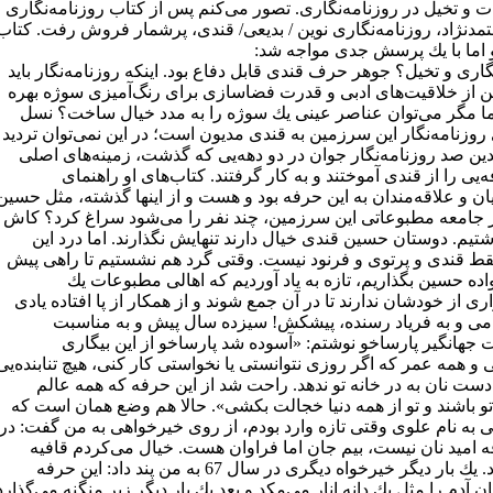
 و تخیل در روزنامه‌نگاری. تصور می‌كنم پس از كتاب روزنامه‌نگاری
تمدنژاد، روزنامه‌نگاری نوین / بدیعی/ قندی، پرشمار فروش رفت. كتاب
 اما با یك پرسش جدی مواجه شد:
گاری و تخیل؟ جوهر حرف قندی قابل دفاع بود. اینكه روزنامه‌نگار باید
ن از خلاقیت‌های ادبی و قدرت فضاسازی برای رنگ‌آمیزی سوژه بهره
اما مگر می‌توان عناصر عینی یك سوژه را به مدد خیال ساخت؟ نسل
وزنامه‌نگار این سرزمین به قندی مدیون است؛ در این نمی‌توان تردید
دین صد روزنامه‌نگار جوان در دو دهه‌یی كه گذشت، زمینه‌های اصلی
‌یی را از قندی آموختند و به كار گرفتند. كتاب‌های او راهنمای
ن و علاقه‌مندان به این حرفه بود و هست و از اینها گذشته، مثل حسین
 جامعه مطبوعاتی این سرزمین، چند نفر را می‌شود سراغ كرد؟ كاش
تیم. دوستان حسین قندی خیال دارند تنهایش نگذارند. اما درد این
ط قندی و پرتوی و فرنود نیست. وقتی گرد هم نشستیم تا راهی پیش
اده حسین بگذاریم، تازه به یاد آوردیم كه اهالی مطبوعات یك
ری از خودشان ندارند تا در آن جمع شوند و از همكار از پا افتاده یادی
امی و به فریاد رسنده، پیشكش! سیزده سال پیش و به مناسبت
جهانگیر پارساخو نوشتم: «آسوده شد پارساخو از این بیگاری
 همه عمر كه اگر روزی نتوانستی یا نخواستی كار كنی، هیچ تنابنده‌یی
ست نان به در خانه تو ندهد. راحت شد از این حرفه كه همه عالم
تو باشند و تو از همه دنیا خجالت بكشی». حالا هم وضع همان است كه
یی به نام علوی وقتی تازه وارد بودم، از روی خیرخواهی به من گفت: در
ه امید نان نیست، بیم جان اما فراوان هست. خیال می‌كردم قافیه
می‌سازد. یك بار دیگر خیرخواه دیگری در سال 67 به من پند داد: این حرفه
 آدم را مثل یك دانه انار می‌مكد و بعد یك بار دیگر زیر منگنه می‌گذارد