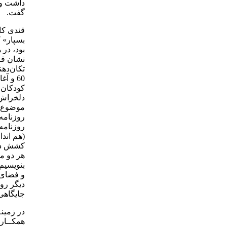
داشت و ج
گفت.
قندی كار
بسپار» ك
بود، در 
نشان قرب
تكان‌دهن
كودكان 
دلخراش 
موضوع گ
روزنامه
روزنامه
(هم اندا
كشش داش
هر دو مح
بنویسیم
و فضای 
دیگر روز
جایگاهی 
در زمینـ
همكــاری