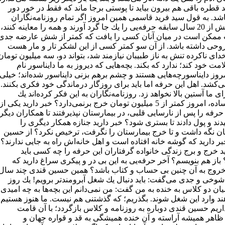
د قطره باقی هم بیرون بیاید تا پوستی برجا ماند كه فقط در خور دور
شد. به قول سید فرید قاسمی همین امروز اگر تمام روزنامه‌نگاران
دارای بیش از 20 سال سابقه حرفه‌یی را یك جا گرد آورند و همه را معاینه كنند،
 ممكن است در میان آنان كسی را یافت كه كمتر از شش عارضه جدی
 روحی داشته باشد. از آن سو كمتر كسی از این لشكر تار و مار هست
دای ناكرده تنش به ناز طبیبان نیازمند شد، بتواند دو، سه میلیون تومان
ت خود كند؛ ندارد كه بكند. بچه‌هایی كه دیروز به ما دایناسور نام
مروز دایناسورچه‌هایی هستند و چشم برهم بزنی دایناسور شده‌اند؛ خیلی
كشد. اهل این حرفه اما باید برای روزگار درماندگی خود فكری بكنند.
 ما آستین بالا نخواهد زد. روزنامه‌نگاران به این فكر كرده‌اند یك
درمان ساده، امروز كمتر از 5 میلیون تومان خرج برنمی‌دارد؟ خبر دارید یكی از
حرفه را پس از نارسایی قلبی، در بیمارستان نپذیرفتند تا همكاران دیگر
د و پول دادند تا بستری شود؟ خبر دارید جنازه همكار دیگری را
ان نگه داشت و تا خرج بیمارستان را نگرفت، ترخیص نكرد؟ از حسین
ر دارید كه گوشه خانه افتاده است و اهل خانه‌اش راه به جایی ندارند؟
د خرج و برج زندگی خانواده گرفتاران این حرفه را چه كسی باید
 باز هم بنویسم؟ آخر حرفه‌یی به این بی در و پیكری سراغ دارید كه
خروج به آن چنین بی حساب و كتاب باشد؟ همین حسین قندی چند سال
شوخی و جدی می‌گفت: باید دنبال یك شغل آبرومند‌تر برویم! یك روز
ان دو كلاس به خنده به من گفت: من نمی‌دانم این بچه‌ها به چه امیدی
ند وارد این شغل شوند. بگذریم؛ كه گذشتنی هم نیست. ما هنوز هستیم
اریم حسین قندی دوباره به روزنامه و كلاس بازگردد؛ با آن قامت
ظاهر همیشه آراسته و آن خنده همیشگی به قد و قواره جهان و