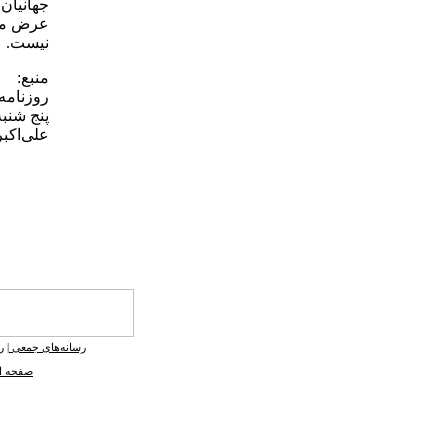
جهانیان.
عرض می‌
نیست.
منبع:
روزنامه‌
پنج شنبه، 26 آبان 1390 - شم
علی‌اكبر
رسانه‌های جمعی
|
ر
صفحه ا