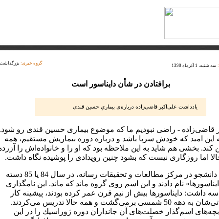
گروه خبری:
بزرگداشت
سه شنبه، 1 آذرماه 1390
برافتادن در شأن دایناسور است
یادداشت علی‌اكبر قاضی‌زاده درباره‌ی بیماریِ حسین قندی
ر قاضی‌زاده - راضی نبودیم ما كه موضوع بیماری حسین قندی رو شود.
ه این امید كه خودش سرپا باشد و درباره دوره بیماریش مستقیم، همه
كند. بخشی هم شاید به این ملاحظه بود كه او را و خانواده‌اش را آزرده
الا اما روزگاری نیست كه بشود چنین رویدادی را پوشیده نگاه داشت.
بچه‌های دانشجو در مركز مطالعات و تحقیقات رسانه، در سال 84 یا 85 دسته
ایناسورها» نام دادند و این اسم روی گروه ماند كه ماند. این نامگذاری
سه داشت: دایناسورها بیش از نیم قرن عمر كرده بودند، پیشینه كار
مطبوعاتی‌شان به دهه 50 شمسی برمی‌گشت و همه حالا تدریس می‌كردند.
بچه‌های اسم‌گذار خصلت‌های آن جانداران دوره ژوراسیك را در این