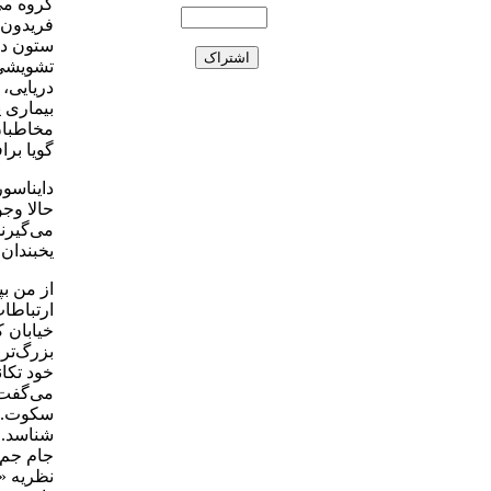
گروه می‌
فریدون 
ستون در 
تشویشی ب
دریایی، 
بیماری 
مخاطبان 
گویا بر
دایناسور
حالا وج
می‌گیرند
یخبندان.
از من ب
ارتباطا
خیابان ك
بزرگ‌تر،
خود تكا
می‌گفت 
شناسد. ب
جام جم 
نظریه «