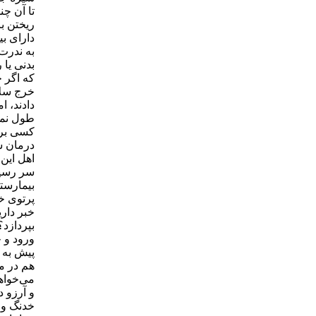
تا آن چن
ریختن با
به ندرت
بدنی یا
كه اگر خ
خرج سلام
دادند، ا
طول نمی‌
كسی برای
اهل این 
سر رسیدن
بیمارست
پرتوی خب
خبر داری
بپردازد؟
ورود و 
پیش به 
هم در می
می‌خواه
و آرزو د
خدنگ و 