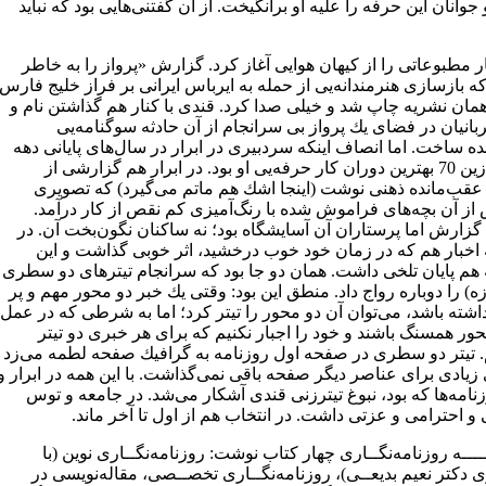
وانان این حرفه را علیه او برانگیخت. از آن گفتنی‌هایی بود كه نباید
 مطبوعاتی را از كیهان هوایی آغاز كرد. گزارش «پرواز را به خاطر
ه بازسازی هنرمندانه‌یی از حمله به ایرباس ایرانی بر فراز خلیج فارس
همان نشریه چاپ شد و خیلی صدا كرد. قندی با كنار هم گذاشتن نام و
انیان در فضای یك پرواز بی سرانجام از آن حادثه سوگنامه‌یی
ده ساخت. اما انصاف اینكه سردبیری در ابرار در سال‌های پایانی دهه
60 و آغازین 70 بهترین دوران كار حرفه‌یی او بود. در ابرار هم گزارشی از
عقب‌مانده ذهنی نوشت (اینجا اشك هم ماتم می‌گیرد) كه تصویری
از آن بچه‌های فراموش شده با رنگ‌آمیزی كم نقص از كار درآمد.
زارش اما پرستاران آن آسایشگاه بود؛ نه ساكنان نگون‌بخت آن. در
 اخبار هم كه در زمان خود خوب درخشید، اثر خوبی گذاشت و این
 هم پایان تلخی داشت. همان دو جا بود كه سرانجام تیترهای دو سطری
زه) را دوباره رواج داد. منطق این بود: وقتی یك خبر دو محور مهم و پر
ته باشد، می‌توان آن دو محور را تیتر كرد؛ اما به شرطی كه در عمل
ور همسنگ باشند و خود را اجبار نكنیم كه برای هر خبری دو تیتر
. تیتر دو سطری در صفحه اول روزنامه به گرافیك صفحه لطمه می‌زد
زیادی برای عناصر دیگر صفحه باقی نمی‌گذاشت. با این همه در ابرار و
نامه‌ها كه بود، نبوغ تیترزنی قندی آشكار می‌شد. در جامعه و توس
و احترامی و عزتی داشت. در انتخاب هم از اول تا آخر ماند.
ــــه روزنامه‌نگــاری چهار كتاب نوشت: روزنامه‌نگــاری نوین (با
 دكتر نعیم بدیعــی)، روزنامه‌نگــاری تخصــصی، مقاله‌نویسی در