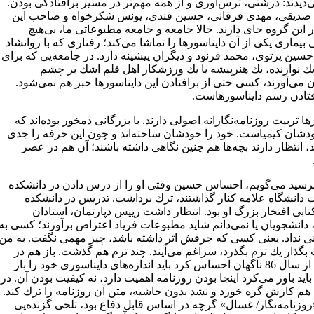
دیدند: درشتی، ترس‌آوری و از همه مهم‌تر در مسیر برافتادگی بودن.
صدیقی، مهدی فرقانی، حسین قندی، یونس شكرخواه و صاحب این
این گروه جای دارند. حالا جامعه و جامعه مطبوعاتی ما، بی‌هیچ
یماری یكی از آن دایناسورها را تماشا می‌كند؛ رفتاری كه با روانشاد
حسین پرتوی، محمد فرنود و دیگران پیشینه دارد. در جامعه‌یی كه برای
یك نوازنده، یك هنرپیشه یا یك ورزشكار اهل قلم اشك بر چشم
می‌آورند، كسی حتی از برافتادن این دایناسورها خبر هم نمی‌شود.
افتادن رسم دایناسورهاست.
ها تربیت روزنامه‌نگارانه اصولی دارند. با بزرگانی دمخور بوده‌اند كه
ودشان كیمیاست. خود را خودشان ساخته‌اند و چون این حرفه را جدی
، انتظار دارند بچه‌ها هم چنین نگاهی داشته باشند؛ آن هم در عصر
پرسید می‌گویم، احساس حسین وقتی او را از درس دادن در دانشكده
ت دانشگاه علامه كنار گذاشتند، ترك برداشت. تدریس در دانشكده
تابی افتخار بزرگ او بود. انتظار داشت رییس دپارتمان، استادان
 دانشجویان یا نمی‌دانم شاید مطبوعات فریاد اعتراض برآورند؛ كسی به
نی نداد. یعنی كسی كه حرفش اثر داشته باشد، چیز مهمی نگفت. به من
بگذار یك ترم بگذرد، سراغم می‌آیند. چند ترم هم گذشت. باز هم در
سكوت. از سال 86 ناگهان احساس كرد باید اندازه‌های دایناسوری خود را باز
اید باور می‌كرد اینجا بودن روزنامه اهمیت دارد، نه كیفیت بودن آن. در
هم كارش گره خورد و نشد بدون حاشیه، متن آن روزنامه را ترك كند.
روزنامه‌نگار/ غسال» گرچه در اساس قابل دفاع بود، تلخی گزنده‌یی