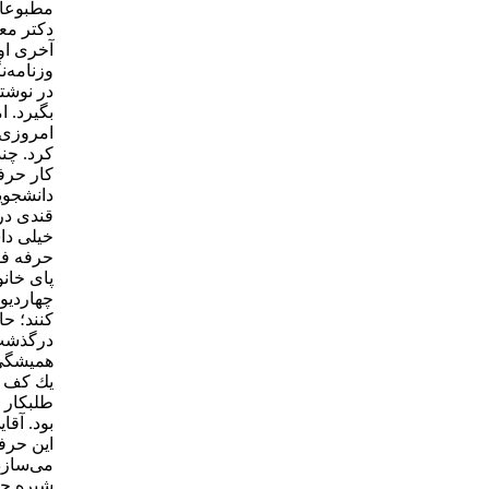
مطبوعات
دكتر مع
آخری او
وزنامه‌ن
در نوشت
بگیرد. 
امروزی ر
كرد. چن
كار حرفه
دانشجویا
قندی در
خیلی داش
حرفه فق
پای خانو
چهاردیوا
كنند؛ ح
درگذشت 
همیشگی و
یك كف د
طلبكار 
بود. آقا
این حرف
شیره جان