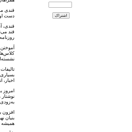
قندی ما
دست او ر
قندی، آن
قند می‌
روزنامه‌
آموختن 
کلاس‌های
نشسته‌ان
تالیفات 
بسیاری ا
اخبار، ا
امروز به
نوشتار ر
به‌زودی 
افزون بر
بنیان نهی
همیشه ه