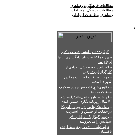
--------------------------------------------
مطالعات فرهنگی
و
رسانه‌ای
مطالعات فرهنگی
،
مطالعات
رسانه‌ای
،
مطالعات ارتباطی
--------------------------------------------
-
گوگل ۳۲ نام دامنه را تصاحب کرد
-
پرونده اکتا به دیوان دادگستری اروپا
ارجاع شد
-
اعتراض به خودکشی تعدادی از
کارگران اپل در چین
-
قوانین تبلیغات انتخابات مجلس
شورای اسلامی
-
فناوری‌های تشخیص چهره به کمک
تبلیغات می‌آیند
-
این هرم وارونه نمی‌ماند: پاسداشت
۴۰ سال روزنامه‌نگاری حسین قندی
-
حمله هکرها به بازار بورس آمریکا
در حمایت از جنبش وال‌استریت
-
رئیس گوگل 1.5 میلیارد دلار
سهامش را می‌فروشد
-
تولید تبلت ۲۰۰ دلاری توسط ارتش
پاکستان