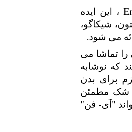
براساس گزارش Engadget ، این ایده
ون، شیکاگو،
ئه می شود.
را تماشا می
د که نوشابه
ازم برای بدن
بی شک مطمئن
اند "آی- فن"