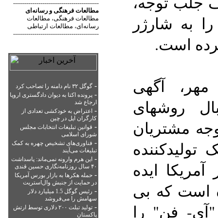
دف جلب توجه،
--------------------------------------------
مطالعات فرهنگی
و
رسانه‌ای
را به شارژر
مطالعات فرهنگی
مطالعات
،
رسانه‌ای
مطالعات ارتباطی
،
--------------------------------------------
رده است.
مهر، آگهی
-
گوگل ۳۲ نام دامنه را تصاحب کرد
-
پرونده اکتا به دیوان دادگستری اروپا
ال روشهای
ارجاع شد
-
اعتراض به خودکشی تعدادی از
کارگران اپل در چین
وجه مشتریان
-
قوانین تبلیغات انتخابات مجلس
شورای اسلامی
 تولیدکننده
-
فناوری‌های تشخیص چهره به کمک
تبلیغات می‌آیند
-
این هرم وارونه نمی‌ماند: پاسداشت
آمریکا ایده
۴۰ سال روزنامه‌نگاری حسین قندی
-
حمله هکرها به بازار بورس آمریکا
در حمایت از جنبش وال‌استریت
ده است که بی
-
رئیس گوگل 1.5 میلیارد دلار
سهامش را می‌فروشد
آی- فن" را
-
تولید تبلت ۲۰۰ دلاری توسط ارتش
پاکستان