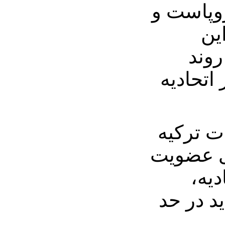
روپاست و
ین
وند
اتحادیه
ات ترکیه
ی عضویت
دیه،
د در حد