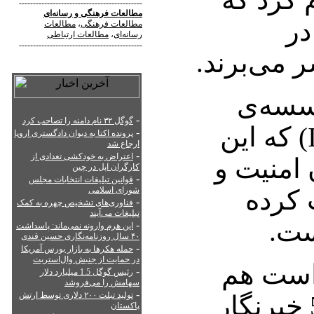
--------------------------------------------
مطالعات فرهنگی
و
رسانه‌ای
ار در
مطالعات فرهنگی
،
مطالعات
رسانه‌ای
،
مطالعات ارتباطی
--------------------------------------------
ر می‌برند.
سسه‌ی
-
گوگل ۳۲ نام دامنه را تصاحب کرد
بین‌المللی رسانه (IPI) که این
-
پرونده اکتا به دیوان دادگستری اروپا
ارجاع شد
-
اعتراض به خودکشی تعدادی از
امنیت و
کارگران اپل در چین
-
قوانین تبلیغات انتخابات مجلس
 کرده
شورای اسلامی
-
فناوری‌های تشخیص چهره به کمک
تبلیغات می‌آیند
ست.
-
این هرم وارونه نمی‌ماند: پاسداشت
۴۰ سال روزنامه‌نگاری حسین قندی
-
حمله هکرها به بازار بورس آمریکا
در حمایت از جنبش وال‌استریت
است هم
-
رئیس گوگل 1.5 میلیارد دلار
سهامش را می‌فروشد
-
تولید تبلت ۲۰۰ دلاری توسط ارتش
اکنون دولت ترکیه 57 خبرنگار
پاکستان