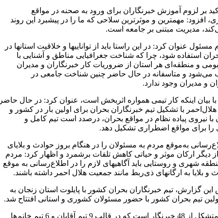
کید بر لزوم آموزش خبرنگاران برای ورود به صحنه در مواقع
، افزود: مهمترین و موثرترین سلاحی که ما را در پیشبرد این روند
‌کند، مدیریت مبتنی بر جامعه است.
 مسئول عنوان کرد: در این راستا باید از تواناییها و خلاقیت‌ استانها در
حران استفاده شود، چرا که شناخت جغرافیایی مناطق و آشنایی با
ومی و منطقه‌ای هر استان از ضروریات کار خبرنگاران و مدیران
ی‌شود و متاسفانه در حال حاضر چنین شناخت جامعی در
ن و مدیران وجود ندارد.
ا بیان اینکه کار تیمی همواره اثربخش است، عنوان کرد: در حال حاضر
ال‌احمر با تشکیل تیم خبرنگاران بحران برای اولین بار در کشور و
 با نیروی پیاده نظام در مواقع بحران، درصدد است تیم کامل و
 را برای مواقع اضطراری تشکیل دهد.
‌رسانی به‌موقع مردم به مسئولان را در هنگام بروز حوادث و بلایای
ز دیگر ارکان موثر و حیاتی کاهش تلفات برشمرد و اظهار کرد: مردم
طقه شهری و روستایی باید آگاهیهای لازم را در اطلاع‌رسانی به ‌موقع
 و بلایا به ارگانهای ذی‌ربط مانند جمعیت هلال احمر داشته باشند.
این گزارش، تیم خبرنگاران بحران کشور با پایلوت استان زنجان به‌
ولین تیم بحران کشور با حضور مسئولان کشوری و استانی افتتاح شد.
این تیم متشکل از 48 خبرنگار است که در قالب 9 تیم آقایان و 6 تیم خانم‌ها