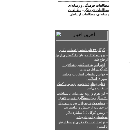
--------------------------------------------
مطالعات فرهنگی
و
رسانه‌ای
مطالعات فرهنگی
،
مطالعات
رسانه‌ای
،
مطالعات ارتباطی
--------------------------------------------
-
گوگل ۳۲ نام دامنه را تصاحب کرد
-
پرونده اکتا به دیوان دادگستری اروپا
ارجاع شد
-
اعتراض به خودکشی تعدادی از
کارگران اپل در چین
-
قوانین تبلیغات انتخابات مجلس
شورای اسلامی
-
فناوری‌های تشخیص چهره به کمک
تبلیغات می‌آیند
-
این هرم وارونه نمی‌ماند: پاسداشت
۴۰ سال روزنامه‌نگاری حسین قندی
-
حمله هکرها به بازار بورس آمریکا
در حمایت از جنبش وال‌استریت
-
رئیس گوگل 1.5 میلیارد دلار
سهامش را می‌فروشد
-
تولید تبلت ۲۰۰ دلاری توسط ارتش
پاکستان