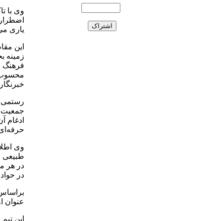
وی با تا
اضطراری
یاری می
این مقام
زمینه ب
فرهنگ ب
محسوب م
خبرنگارا
رستمی ب
جمعیت هل
ادغام آن
حرفه‌ای
وی اطلاع
طبیعی ا
در هر من
در حوادث
براساس 
عنوان ا