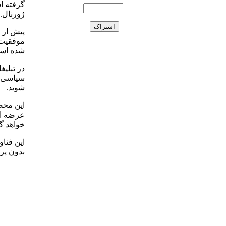
گرفته ا
ژورنال.
شده اس
در تبلیغ
سیاسی، 
شوید.
این محص
خواهد گ
این فناو
بدون پر