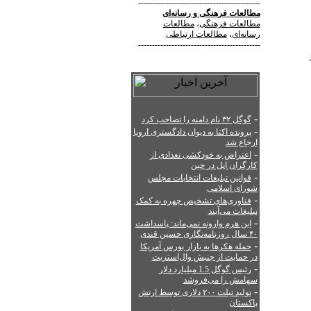
--------------------------------------------
مطالعات فرهنگی
و
رسانه‌ای
مطالعات فرهنگی
،
مطالعات
رسانه‌ای
،
مطالعات ارتباطی
--------------------------------------------
رد
-
گوگل ۳۲ نام دامنه را تصاحب کرد
-
پرونده اکتا به دیوان دادگستری اروپا
ارجاع شد
-
اعتراض به خودکشی تعدادی از
کارگران اپل در چین
-
قوانین تبلیغات انتخابات مجلس
شورای اسلامی
-
فناوری‌های تشخیص چهره به کمک
تبلیغات می‌آیند
-
این هرم وارونه نمی‌ماند: پاسداشت
۴۰ سال روزنامه‌نگاری حسین قندی
-
حمله هکرها به بازار بورس آمریکا
در حمایت از جنبش وال‌استریت
-
رئیس گوگل 1.5 میلیارد دلار
سهامش را می‌فروشد
-
تولید تبلت ۲۰۰ دلاری توسط ارتش
پاکستان