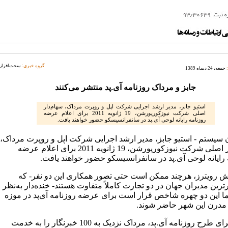
گروه خبری:
سخت‌افزار
جمعه، 24 دیماه 1389
جابز و مرداک روزنامه آی.‌پد منتشر می‌کنند
استیو جابز، مدیر ارشد اجرایی شرکت اپل و روپرت مرداک، سها‌م‌دار
اصلی شرکت نیوزکورپورشن، 19 ژانویه 2011 برای اعلام عرضه
روزنامه رایانه لوحی آی.پد در سانفرانسیسکو حضور خواهند یافت.
 سیستم - استیو جابز، مدیر ارشد اجرایی شرکت اپل و روپرت مرداک،
سها‌م‌دار اصلی شرکت نیوزکورپورشن، 19 ژانویه 2011 برای اعلام عرضه
 رایانه لوحی آی.پد در سانفرانسیسکو حضور خواهند یافت.
ش رویترز، هرچند ممکن است حتی تصور همکاری این دو نفر- که
رترین مدیران جهان در دو تجارت کاملاً متفاوت هستند- خنده‌دار به‌نظر
ما این دو چهره شاخص قرار است برای عرضه روزنامه آی‌پد در موزه
مدرن این شهر حاضر شوند.
برای اجرای طرح روزنامه آی.پد، مرداک نزدیک به 100 خبرنگار را به خدمت