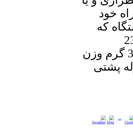
اه خود
تگاه که
PEG نام دارد، 23
سانتی‌متر طول و 312 گرم وزن
وله پشتی