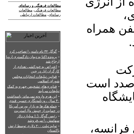
ه از انرژی
--------------------------------------------
مطالعات فرهنگی
و
رسانه‌ای
مطالعات فرهنگی
،
مطالعات
ی،
رسانه‌ای
،
مطالعات ارتباطی
--------------------------------------------
فن همراه
.
-
گوگل ۳۲ نام دامنه را تصاحب کرد
-
پرونده اکتا به دیوان دادگستری اروپا
ارجاع شد
رکت
-
اعتراض به خودکشی تعدادی از
کارگران اپل در چین
-
قوانین تبلیغات انتخابات مجلس
رصدد است
شورای اسلامی
-
فناوری‌های تشخیص چهره به کمک
تبلیغات می‌آیند
یشگاه
-
این هرم وارونه نمی‌ماند: پاسداشت
۴۰ سال روزنامه‌نگاری حسین قندی
-
حمله هکرها به بازار بورس آمریکا
در حمایت از جنبش وال‌استریت
-
رئیس گوگل 1.5 میلیارد دلار
سهامش را می‌فروشد
فرانسه،
-
تولید تبلت ۲۰۰ دلاری توسط ارتش
پاکستان