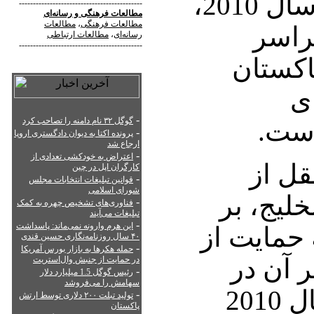
از روزنامه‌نگاران در سال 2010،
--------------------------------------------
مطالعات فرهنگی
و
رسانه‌ای
مطالعات فرهنگی
،
مطالعات
سراسر
رسانه‌ای
،
مطالعات ارتباطی
--------------------------------------------
اکستان
ی
-
گوگل ۳۲ نام دامنه را تصاحب کرد
است.
-
پرونده اکتا به دیوان دادگستری اروپا
ارجاع شد
-
اعتراض به خودکشی تعدادی از
قل از
کارگران اپل در چین
-
قوانین تبلیغات انتخابات مجلس
شورای اسلامی
خلیج، بر
-
فناوری‌های تشخیص چهره به کمک
تبلیغات می‌آیند
-
این هرم وارونه نمی‌ماند: پاسداشت
حمایت از
۴۰ سال روزنامه‌نگاری حسین قندی
-
حمله هکرها به بازار بورس آمریکا
ر آن در
در حمایت از جنبش وال‌استریت
-
رئیس گوگل 1.5 میلیارد دلار
سهامش را می‌فروشد
نیویورک است، در سال 2010
-
تولید تبلت ۲۰۰ دلاری توسط ارتش
پاکستان