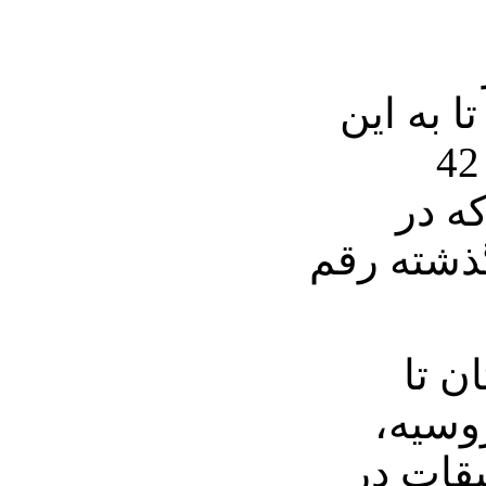
ا به این
لحظه در سال 2010، 42
ه در
گذشته رقم
ن تا
روسیه،
یقات در