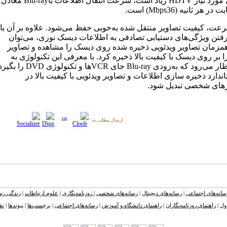
داده‌های مورد نیاز HDTV زیاد است، سرعت انتقال اطلاعات باBlu-ray معادل
سرعت، کیفیت تصاویر منتقل شده به‌خوبی حفظ می‌شود. علاوه بر آن با
گرفتن ویژگی‌های دستیابی تصادفی به اطلاعات دیسک نوری، می‌توان
همزمان تصاویر ویدئویی ذخیره شده روی دیسک را مشاهده و تصاویر
 بر روی دیسک با کیفیت بالا ذخیره کرد. با معرفی این تکنولوژی به
بازار انتظار می‌رود که به‌زودی Blu-ray جای VCRها و تکنولوژی DVD را ب
اندارد ذخیره سازی اطلاعات و تصاویر ویدئویی با کیفیت بالا در
رهای شخصی تبدیل شود.
ارسال مطلب به:
سانه‌های اجتماعی
|
رسانه‌های دیجیتال
|
رسانه‌های شخصی
|
روزنامه‌نگاری
|
علوم ارتباطات
|
زندگی رسا
ول
|
راهنمای روزنامه‌نگاران
|
راهنمای دانشگاه و آموزش
|
رسانه‌های اجتماعی
|
برچسب‌ها
|
پیوندها
|
نق