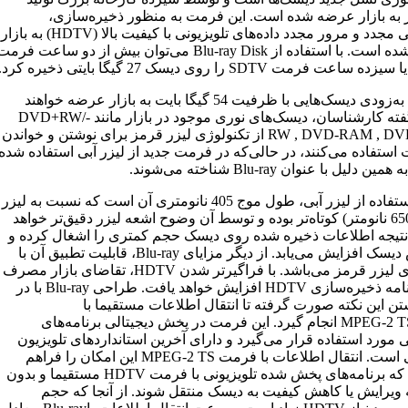
ر به بازار عرضه شده است. این فرمت به منظور ذخیره‌سازی،
بازنویسی مجدد و مرور مجدد داده‌های تلویزیونی با کیفیت بالا (HDTV) به بازار
عرضه شده است. با استفاده از Blu-ray Disk می‌توان بیش از دو ساعت فرم
همچنین به‌زودی دیسک‌هایی با ظرفیت 54 گیگا بایت به بازار عرضه خواهند
شد.به گفته کارشناسان‌، دیسک‌های نوری موجود در بازار مانند DVD+RW/-
RW , DVD-RAM , DVD+R/-R از تکنولوژی لیزر قرمز برای نوشتن و خواندن
استفاده می‌کنند، در حالی‌که در فرمت جدید از لیزر آبی استفاده شده
 دلیل با عنوان Blu-ray شناخته می‌شوند.
مزیت استفاده از لیزر آبی، طول موج 405 نانومتری آن است که نسبت به لیزر
قرمز (650 نانومتر) کوتاه‌تر بوده و توسط آن وضوح اشعه لیزر دقیق‌تر خواهد
نتیجه اطلاعات ذخیره شده روی دیسک حجم کمتری را اشغال کرده و
گنجایش دیسک افزایش می‌یابد. از دیگر مزایای Blu-ray، قابلیت تطبیق آن با
تکنولوژی لیزر قرمز می‌باشد. با فراگیرتر شدن HDTV، تقاضای بازار مصرف
برای برنامه ذخیره‌سازی HDTV افزایش خواهد یافت. طراحی Blu-ray با در
تن این نکته صورت گرفته تا انتقال اطلاعات مستقیما با
فرمتMPEG-2 TS انجام گیرد. این فرمت در پخش دیجیتالی برنامه‌های
ی مورد استفاده قرار می‌گیرد و دارای آخرین استانداردهای تلویزیون
دیجیتالی است. انتقال اطلاعات با فرمت MPEG-2 TS این امکان را فراهم
می‌آورد که برنامه‌های پخش شده تلویزیونی با فرمت HDTV مستقیما و بدون
ه ویرایش یا کاهش کیفیت به دیسک منتقل شوند. از آنجا که حجم