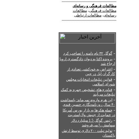
--------------------------------------------
مطالعات فرهنگی
و
رسانه‌ای
مطالعات فرهنگی
،
مطالعات
رسانه‌ای
،
مطالعات ارتباطی
--------------------------------------------
-
گوگل ۳۲ نام دامنه را تصاحب کرد
-
پرونده اکتا به دیوان دادگستری اروپا
ارجاع شد
-
اعتراض به خودکشی تعدادی از
کارگران اپل در چین
-
قوانین تبلیغات انتخابات مجلس
شورای اسلامی
-
فناوری‌های تشخیص چهره به کمک
تبلیغات می‌آیند
-
این هرم وارونه نمی‌ماند: پاسداشت
۴۰ سال روزنامه‌نگاری حسین قندی
-
حمله هکرها به بازار بورس آمریکا
در حمایت از جنبش وال‌استریت
-
رئیس گوگل 1.5 میلیارد دلار
سهامش را می‌فروشد
-
تولید تبلت ۲۰۰ دلاری توسط ارتش
پاکستان