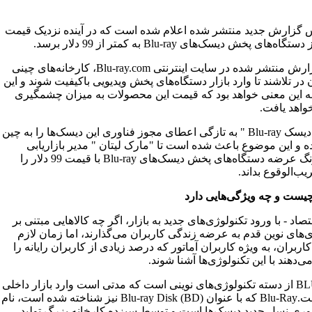
 گزارش جدید منتشر شده اعلام شده است که در آینده نزدیک قیمت
ه‌های پخش دیسک‌های Blu-ray به کمتر از 99 دلار برسد.
طبق گزارش منتشر شده در سایت اینترنتی Blu-ray.com، کارخانه‌های چینی
 در تلاشند تا وارد بازار دستگاه‌های پخش ویدیویی باکیفیت شوند و این
ه این معنی خواهد بود که قیمت این محصولات به میزان چشمگیری
اهد یافت.
"انجمن دیسک Blu-ray " به تازگی اعطای مجوز فناوری این دیسک‌ها را به چین
ه و این موضوع باعث شده است تا "مارک لیتان " مدیر بازاریابی
سامسونگ عرضه دستگاه‌های پخش دیسک‌های Blu-ray با قیمت 99 دلار را
ب‌الوقوع بداند.
چیست و چه ویژگی‌هایی دارد
تصاد - با ورود تکنولوژی‌های جدید به بازار، اگر چه کالاهایی مبتنی بر
‌های نوین قدم به عرضه زندگی کاربران می‌گذارند، اما زمان لازم
اربران‌، به ویژه کاربران آماتور که درصد زیادی از کاربران رایانه را
‌دهند با این تکنولوژی‌ها آشنا شوند.
BLU-RAY از دسته تکنولوژی‌های نوینی است که مدتی است وارد بازار داخلی
شده است.Blu-Ray که با عنوان (Blu-ray Disk (BD نیز شناخته شده است، نام
ری نسل جدید دیسک‌ها است و توسط سیزده کارخانه بزرگ تولید