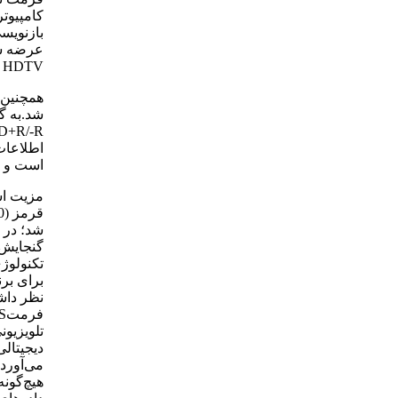
کامپیوت
HDTV یا سیزده ساعت فرمت SDTV را روی دیسک 27 گیگا بایتی ذخیره کرد.
اطلاعات 
است و به همین
شد؛ در 
نظر داش
تلویزیون
هیچ‌گون