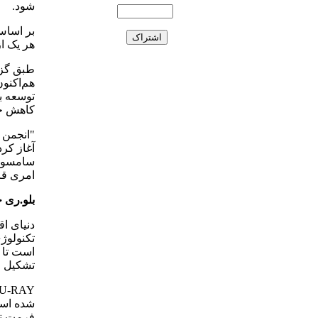
شود.
بر اساس
هر یک از دستگا
هم‌اکنون
توسعه ب
کاهش خو
آغاز کرد
امری قری
بلو.ری 
دنیای اق
تکنولوژی
است تا ک
تشکیل می
فرمت نو