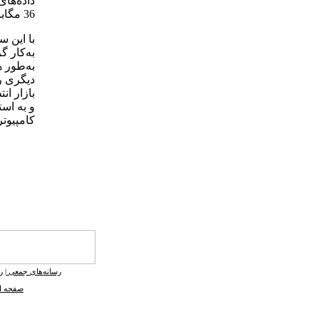
36 مگابایت در هر ثانیه (Mbps36) است.
با این 
به‌کار 
به‌طور 
دیگری را
و به است
کامپیوت
رسانه‌های جمعی
|
ر
صفحه ا