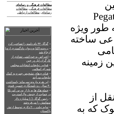
ین
--------------------------------------------
مطالعات فرهنگی
و
رسانه‌ای
مطالعات فرهنگی
،
مطالعات
رکت Pegatron
رسانه‌ای
،
مطالعات ارتباطی
--------------------------------------------
 طور ویژه
اعی ساخته
-
گوگل ۳۲ نام دامنه را تصاحب کرد
امی
-
پرونده اکتا به دیوان دادگستری اروپا
ارجاع شد
-
اعتراض به خودکشی تعدادی از
ن زمینه
کارگران اپل در چین
-
قوانین تبلیغات انتخابات مجلس
شورای اسلامی
-
فناوری‌های تشخیص چهره به کمک
تبلیغات می‌آیند
-
این هرم وارونه نمی‌ماند: پاسداشت
۴۰ سال روزنامه‌نگاری حسین قندی
-
حمله هکرها به بازار بورس آمریکا
قل از
در حمایت از جنبش وال‌استریت
-
رئیس گوگل 1.5 میلیارد دلار
سهامش را می‌فروشد
بوک که به
-
تولید تبلت ۲۰۰ دلاری توسط ارتش
پاکستان