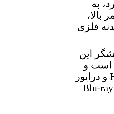
د، به
 بالا،
دنه فلزی
شگر این
پیکسل است و
شامل خروجی HDMI و درایور
مخصوص دیسک‌های Blu-ray