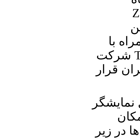
Zun
ن
اه با
تراشه گرافیکی Tegra شرکت
اربران قرار
 نمایشگر
مکان
ا در زیر