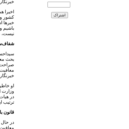
خبرنگارا
اخیرا ه
کشور و 
خبرها اش
باشیم و 
نیست، د
شفاف‌س
سیداحسا
بحث معا
صراحت د
معافیت 
خبرنگار
او خاطر
وزارت ام
در هیات
ترتیب ای
قانون با
در حال 
معافیت م