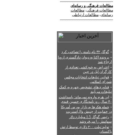
--------------------------------------------
مطالعات فرهنگی
و
رسانه‌ای
مطالعات فرهنگی
،
مطالعات
رسانه‌ای
،
مطالعات ارتباطی
--------------------------------------------
-
گوگل ۳۲ نام دامنه را تصاحب کرد
-
پرونده اکتا به دیوان دادگستری اروپا
ارجاع شد
-
اعتراض به خودکشی تعدادی از
کارگران اپل در چین
-
قوانین تبلیغات انتخابات مجلس
شورای اسلامی
-
فناوری‌های تشخیص چهره به کمک
تبلیغات می‌آیند
-
این هرم وارونه نمی‌ماند: پاسداشت
۴۰ سال روزنامه‌نگاری حسین قندی
-
حمله هکرها به بازار بورس آمریکا
در حمایت از جنبش وال‌استریت
-
رئیس گوگل 1.5 میلیارد دلار
سهامش را می‌فروشد
-
تولید تبلت ۲۰۰ دلاری توسط ارتش
پاکستان