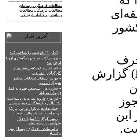
--------------------------------------------
مطالعات فرهنگی
و
رسانه‌ای
ه‌ای
مطالعات فرهنگی
،
مطالعات
رسانه‌ای
،
مطالعات ارتباطی
--------------------------------------------
کشور
-
گوگل ۳۲ نام دامنه را تصاحب کرد
حرف
-
پرونده اکتا به دیوان دادگستری اروپا
ارجاع شد
-
اعتراض به خودکشی تعدادی از
صوفیان (Harf Sufian) گزارش
کارگران اپل در چین
-
قوانین تبلیغات انتخابات مجلس
ن
شورای اسلامی
-
فناوری‌های تشخیص چهره به کمک
تبلیغات می‌آیند
جوز
-
این هرم وارونه نمی‌ماند: پاسداشت
۴۰ سال روزنامه‌نگاری حسین قندی
-
حمله هکرها به بازار بورس آمریکا
 این
در حمایت از جنبش وال‌استریت
-
رئیس گوگل 1.5 میلیارد دلار
سهامش را می‌فروشد
ت.
-
تولید تبلت ۲۰۰ دلاری توسط ارتش
پاکستان