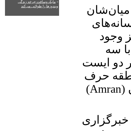
-
مایکروسافت چرخه زندگی
میان‌شان
ویندوزها را طولانی می‌کند
انه‌های
ز وجود
ا سه
ر دو ایست
طقه حرف
صوفیان استان امران (Amran)
 خبرگزاری