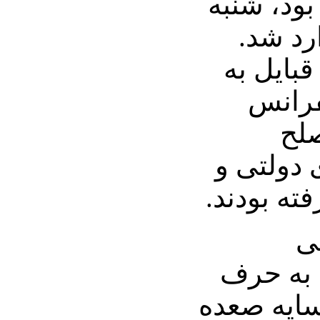
بود، شنبه
رد شد.
بایل به
رانس
لح
 دولتی و
ته بودند.
ی
ی به حرف
ایه صعده