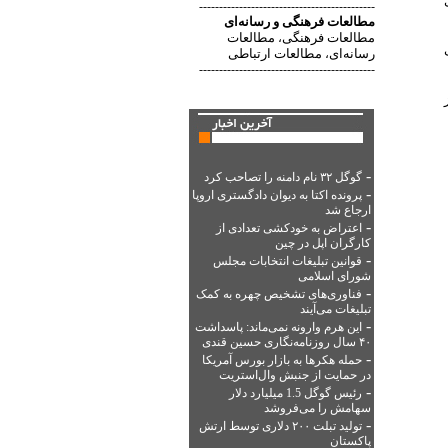
--------------------------------------------
مطالعات فرهنگی
و
رسانه‌ای
مطالعات فرهنگی
مطالعات
،
یکسلی
رسانه‌ای
مطالعات ارتباطی
،
--------------------------------------------
از
-
گوگل ۳۲ نام دامنه را تصاحب کرد
-
پرونده اکتا به دیوان دادگستری اروپا
ارجاع شد
-
اعتراض به خودکشی تعدادی از
کارگران اپل در چین
-
قوانین تبلیغات انتخابات مجلس
شورای اسلامی
-
فناوری‌های تشخیص چهره به کمک
تبلیغات می‌آیند
-
این هرم وارونه نمی‌ماند: پاسداشت
۴۰ سال روزنامه‌نگاری حسین قندی
-
حمله هکرها به بازار بورس آمریکا
در حمایت از جنبش وال‌استریت
-
رئیس گوگل 1.5 میلیارد دلار
سهامش را می‌فروشد
-
تولید تبلت ۲۰۰ دلاری توسط ارتش
پاکستان