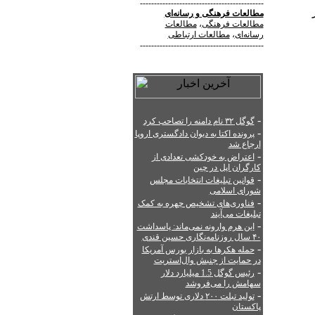
--------------------------------------------
مطالعات فرهنگی
و
رسانه‌ای
مطالعات فرهنگی
،
مطالعات
رسانه‌ای
،
مطالعات ارتباطی
--------------------------------------------
-
گوگل ۳۲ نام دامنه را تصاحب کرد
-
پرونده اکتا به دیوان دادگستری اروپا
ارجاع شد
-
اعتراض به خودکشی تعدادی از
کارگران اپل در چین
-
قوانین تبلیغات انتخابات مجلس
شورای اسلامی
-
فناوری‌های تشخیص چهره به کمک
تبلیغات می‌آیند
-
این هرم وارونه نمی‌ماند: پاسداشت
۴۰ سال روزنامه‌نگاری حسین قندی
-
حمله هکرها به بازار بورس آمریکا
در حمایت از جنبش وال‌استریت
-
رئیس گوگل 1.5 میلیارد دلار
سهامش را می‌فروشد
-
تولید تبلت ۲۰۰ دلاری توسط ارتش
پاکستان