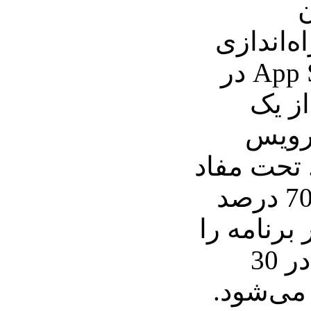
ن
ه‌اندازی
شدن فروشگاه App Store در
2 بیش از یک
سرویس
 تحت مفاد
App Store، طراحان 70 درصد
برنامه را
به دست آورده و اپل در 30
می‌شود.