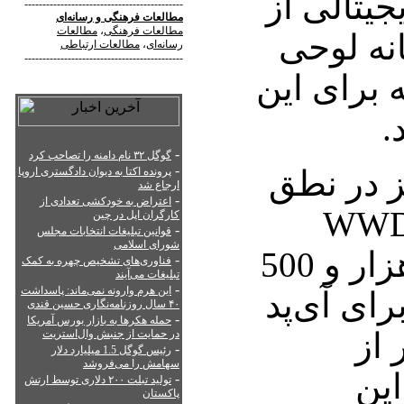
جیتالی از
--------------------------------------------
مطالعات فرهنگی
و
رسانه‌ای
مطالعات فرهنگی
،
مطالعات
نه لوحی
رسانه‌ای
،
مطالعات ارتباطی
--------------------------------------------
ه برای این
.
-
گوگل ۳۲ نام دامنه را تصاحب کرد
-
ز در نطق
پرونده اکتا به دیوان دادگستری اروپا
ارجاع شد
-
اعتراض به خودکشی تعدادی از
ه کنفرانس WWDC
کارگران اپل در چین
-
قوانین تبلیغات انتخابات مجلس
شورای اسلامی
اعلام کرد که هشت هزار و 500
-
فناوری‌های تشخیص چهره به کمک
تبلیغات می‌آیند
-
این هرم وارونه نمی‌ماند: پاسداشت
ای آی‌پد
۴۰ سال روزنامه‌نگاری حسین قندی
-
حمله هکرها به بازار بورس آمریکا
 از
در حمایت از جنبش وال‌استریت
-
رئیس گوگل 1.5 میلیارد دلار
سهامش را می‌فروشد
شگاه App Store این
-
تولید تبلت ۲۰۰ دلاری توسط ارتش
پاکستان