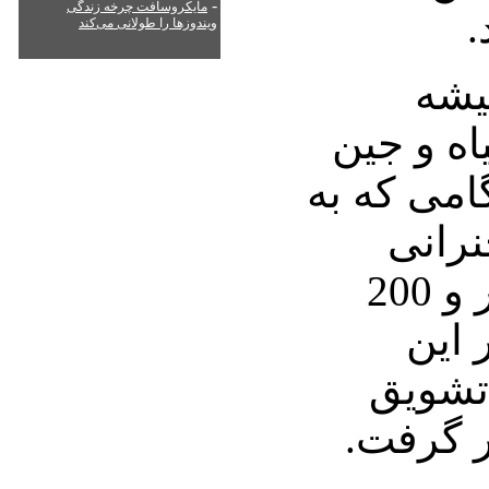
-
مایکروسافت چرخه زندگی
.
ویندوزها را طولانی می‌کند
یشه
ه و جین
امی که به
نرانی
برای بیش از پنج هزار و 200
 این
 تشویق
ر گرفت.