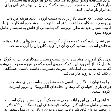
رای مشاهده ویدیو استفاده می‌کنند که در هر دوی آن‌ها استفاده از
ار فراگیر است، تعجب‌آور نیست که کاربران از نبود پشتیبانی برای
مه ابراز نارضایتی کنند.
ت کسانی که صدها دلار برای به دست آوردن آی‌پد هزینه کرده‌اند،
ین وضعیت شکایت داشته باشند اما با توجه به مشاجره آشکار جابز با
وب بسیار بعید به نظر می‌رسد که پشتیبانی از فلش به سیستم عامل
فزوده شود.
ش نشان داده که با توجه به این که بسیاری از بخش‌های اینترنت هنوز
به فلش است، مسدود کردن آن در آی‌پد، کاربران را آزرده ساخته
سوی دیگر ادوب با مشاهده به بن بست رسیدن همکاری با اپل به گوگل و
امل کد باز آندروید این شرکت روی آورده که در نتیجه موجب می‌شود
ه مایلند به تمامی امکانات اینترنت دسترسی داشته باشند، دستگاهی
کنند که با آندروید کار می‌کند.
پد را به‌عنوان دستگاه رسانه‌یی همه منظوره مناسب برای مشاهده
جرای بازی، خواندن کتاب‌ها و مجله‌های الکترونیک و مرور اینترنت
کرده است.
صفحه 9.7 اینچی لمسی این رایانه لوحی شبیه یک آیفون بسیار بزرگ است و
برروی سیستم عامل مشابه کار می‌کند. قیمت‌های این دستگاه از 499 دلار
برای مدل مجهز به وای‌فای شروع می‌شود و به 800 دلار برای مدل مجهز به