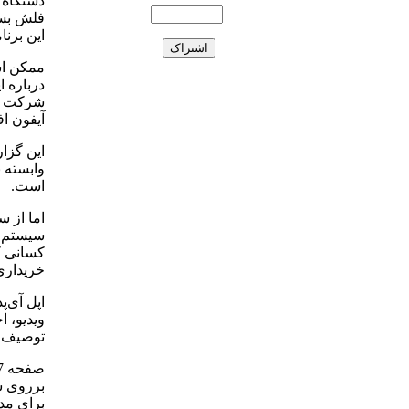
دستگاه ب
فلش بسی
این برنا
ممکن اس
درباره ا
شرکت اد
آیفون ا
این گزار
وابسته 
است.
اما از 
سیستم ع
کسانی ک
خریداری 
اپل آی‌
ویدیو، ا
توصیف 