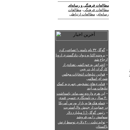
--------------------------------------------
مطالعات فرهنگی
و
رسانه‌ای
مطالعات فرهنگی
،
مطالعات
رسانه‌ای
،
مطالعات ارتباطی
--------------------------------------------
-
گوگل ۳۲ نام دامنه را تصاحب کرد
-
پرونده اکتا به دیوان دادگستری اروپا
ارجاع شد
-
اعتراض به خودکشی تعدادی از
کارگران اپل در چین
-
قوانین تبلیغات انتخابات مجلس
شورای اسلامی
-
فناوری‌های تشخیص چهره به کمک
تبلیغات می‌آیند
-
این هرم وارونه نمی‌ماند: پاسداشت
۴۰ سال روزنامه‌نگاری حسین قندی
-
حمله هکرها به بازار بورس آمریکا
در حمایت از جنبش وال‌استریت
-
رئیس گوگل 1.5 میلیارد دلار
سهامش را می‌فروشد
-
تولید تبلت ۲۰۰ دلاری توسط ارتش
پاکستان