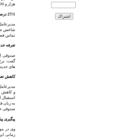
هزار و 500 میلیارد تومان) برسد.
27/1 درصد مکالمات همراه اول قطع می شود
مدیرعامل
تماس قطع
تعرفه خدمات GPRS را 48 درصد ک
های جدید 
کاهش تعر
مدیرعامل 
و کاهش ت
به زبان 
صدوقی خاط
پیگیری پی
وی در مور
زمانی این