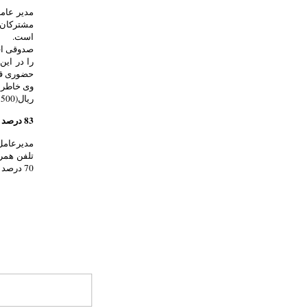
است.
را در این
حضوری قب
وی خاطر 
ریال(500 تومان) و بصورت غیر حضوری یک هزار ریال ( 100 تومان) است.
83 درصد جاده های کشور تحت پوشش شبکه همراه اول هستند
70 درصد جاده های ریلی تحت پوشش قرار دارند .