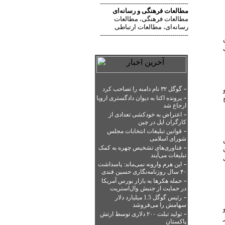
--------------------------------------------
مطالعات فرهنگی
و
رسانه‌ای
مطالعات فرهنگی
مطالعات
،
رسانه‌ای
مطالعات ارتباطی
،
--------------------------------------------
ی
-
د و
گوگل ۳۲ نام دامنه را تصاحب کرد
-
رخ
پرونده اکتا به دیوان دادگستری اروپا
ارجاع شد
-
اعتراض به خودکشی تعدادی از
کارگران اپل در چین
-
قوانین تبلیغات انتخابات مجلس
شورای اسلامی
-
فناوری‌های تشخیص چهره به کمک
تبلیغات می‌آیند
لی
-
این هرم وارونه نمی‌ماند: پاسداشت
۴۰ سال روزنامه‌نگاری حسین قندی
-
حمله هکرها به بازار بورس آمریکا
در حمایت از جنبش وال‌استریت
-
رئیس گوگل 1.5 میلیارد دلار
سهامش را می‌فروشد
-
تولید تبلت ۲۰۰ دلاری توسط ارتش
پاکستان