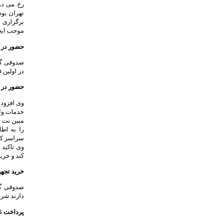
رخ می دهد
تهران بود
برگزاری 
موجب ایجا
حضور در 
صدوقی گف
در اولین 
حضور در 
خدمات وای
مبین نت 
سراسر کشو
کند و خری
خرید تجهی
صدوقی گف
دارند شرو
پرداخت غ