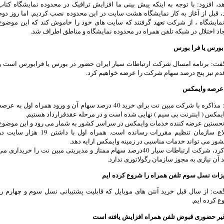
، افزود: با توجه به اینکه پیش بینی ما افزایش ترافیک در محدوده نمایشگاه کتاب
، قبل از آغاز به کار نمایشگاه هشت سایت در این محدوده نصب کردیم. اما روز دوم
نمایشگاه ، از شرکت تعهد گرفتند که سایت های خود را خاموش کند که این موضوع
د اختلال در شبکه تلفن همراه در محدوده نمایشگاه و مناطق اطراف شد.
بورس یا فرا بورس
ت: برنامه امسال شرکت ارتباطات سیار ایران حضور در بورس یا فرابورس است و
قدم نیز پنج درصد سهام شرکت را عرضه خواهیم کرد.
عرصه وایمکس
وی افزود: مذاکره با شرکت مبین نت برای خرید 40 درصد سهام آن و ورود همراه اول به عرص
مکس ( اینترنت بی سیم ) نهایی شده است و در مرحله عقدقرارداد هستیم.
نحستین عرضه کننده خدمات وایمکس در سراسر کشور به شمار می رود و این موضوع
را به اطلاع سازمان تنظیم مقررات رسانده است. همراه اول با داشتن 19 هزار سایت
ر می تواند خدمات مناسبی در زمینه وایمکس ارایه دهد.
وی تاکید کرد، شرکت ارتباطات سیار 40درصد سهام ممتاز و مدیریتی مبین نت را خریداری م
د آن نیازی به مجوز سازمان رگولاتوری ندارد.
زات نسل سوم تلفن همراه را شروع کرده ایم
ت: از سال قبل خرید آنتن های موبایل که قابلیت پشتیبانی نسل سوم و چهارم را
ع کرده ایم.
یر حضوری قبوض تلفن همراه افزایش یافته است