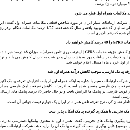
 شرکت ارتباطات سیار ایران در مورد شاخص قطعی مکالمات همراه اول گفت: این
شاخص طی سالهای گذشته بهبود یافته و سال گذشته فقط 1/27 درصد مکالمات هنگام برقرار
 شده که رقم ناچیزی است.
اهش خواهیم داد
صدوقی از کاهش هزینه خدمات GPRS ( اینترنت روی تلفن همراه)به میزان 48 درصد خبر دا
گفت: نرخ این خدمات در ساعات روز به هشت ریال و در شب به 2 ریال کاهش می یابد و ن
از اول خرداد ماه امسال اعلام خواهد شد.
فه پیامک فارسی، موجب کاهش درآمد همراه اول شد
شرکت ارتباطات سیار بااشاره به اینکه همراه اول از بابت افزایش تعرفه پیامک لاتین
عرفه پیامک فارسی متضرر شده است، افزود: با کاهش تعرفه پیامک فارسی میزان
استقبال از فونت فارسی در پیامک ها افزایش یافت و در حال حاضر 85 درصد پیامک های ارسا
فارسی است.
ر نشان کرد، نرخ تعرفه تلفن همراه در ایران یک چهارم قیمت جهانی آن است.
امک تخریبی با همکاری گیرنده پیامک امکان پذیر است
د پیگیری پیامک های تخریبی، گفت: همراه اول به محتوی پیامکها دسترسی ندارد، و
 موضوع قابل پیگیری است که گیرنده پیامک آن را ارایه دهد. شرکت ارتباطات سیار