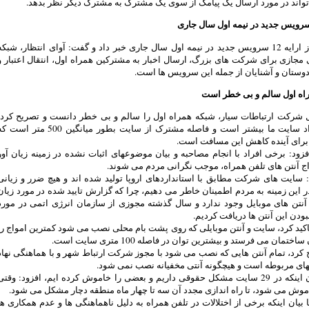
اند در مورد ارسال یک پیامک از سوی یک مشترک به مشترک دیگر نظر بدهد.
صدوقی از ارایه 12 سرویس جدید در نیمه اول سال جاری خبر داد و گفت: آوای انتظار، شبکه
جازی برای شرکت های بزرگ، ارسال اخبار به مشترکین همراه اول، انتقال اعتبار و
ستان و آشنایان از جمله این سرویس ها است.
اه اول سالم و بی خطر است
 شرکت ارتباطات سیار، شبکه همراه اول را سالم و بی خطر دانست و تصریح کرد،
چون تعداد سایت ما بیشتر است و فاصله مشترک از سایت بطور میانگین 500 متر اس
 برای آینده کاهش این مسافت است.
ود: برخی افراد با انجام مصاحبه و بیان موضوعهای اثبات نشده در زمینه زیان آور
ج آنتن های تلفن همراه، موجب نگرانی مردم می شوند.
 سایت های شرکت مطابق با استانداردهای اروپا تولید شده اند و هیچ ضرر و زیانی
در این زمینه به مردم اطمینان خاطر می دهیم، چرا که گزارش تایید شده در مورد زیان
آنتن های موبایل وجود ندارد و سال گذشته مجوزی از سازمان انرژی اتمی در مورد
بودن این آنتن ها دریافت کردیم.
ید کرد، سایت و آنتن موبایلی که روی پشت بام محلی نصب می شود کمترین امواج را
ختمان می فرستد و بیشترین توان در فاصله 100 متری سایت است.
کرد، تمام آنتن هایی که نصب می شود با مجوز شرکت ارتباط شهر و با هماهنگی نهاد
های مربوطه است و هیچگونه آنتی مخفیانه نصب نمی شود.
وی با بیان اینکه در 29 سایت مشکل حقوقی داریم و بعضی را خاموش کرده ایم، افزود: وقتی
وش می شود، تا راه اندازی مجدد آن سه تا چهار ماه منطقه دچار مشکل می شود.
بیان اینکه برخی از اختلالات در تلفن همراه به دلیل ناهماهنگی ها و عدم همکاری ها