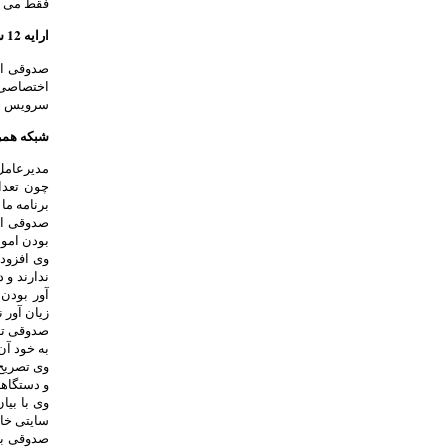
فقط می تو
ارایه 12 سرویس جدید در نیمه اول سال جاری
اختصاصی م
سرویس دو
شبکه همر
مدیرعامل
برنامه ما
صدوقی افز
بودن اموا
وی افزود:
ندارند و 
آور بودن 
زیان آور ن
صدوقی تاک
به خود آن سا
وی تصریح 
و دستگاه
سایتی خام
صدوقی با 