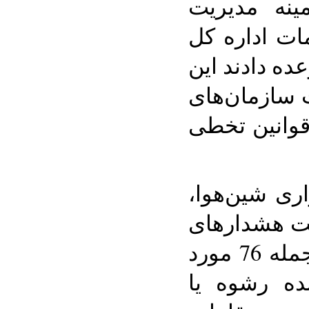
نه مدیریت
مات اداره کل
ه دادند این
 سازمان‌های
 قوانین تخطی
ی شین‌هوا،
فت هشدارهای
عمومی به 556 مورد از جمله 76 مورد
نده رشوه یا