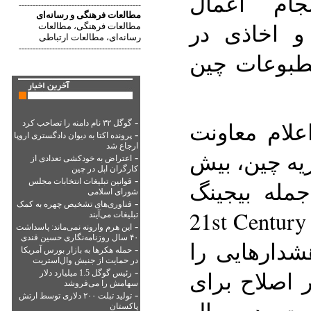
ی انجام اعمال
--------------------------------------------
مطالعات فرهنگی
و
رسانه‌ای
و اخاذی در
مطالعات فرهنگی
مطالعات
،
رسانه‌ای
مطالعات ارتباطی
،
--------------------------------------------
طبوعات چین
-
علام معاونت
گوگل ۳۲ نام دامنه را تصاحب کرد
-
پرونده اکتا به دیوان دادگستری اروپا
ارجاع شد
یه چین، بیش
-
اعتراض به خودکشی تعدادی از
کارگران اپل در چین
-
قوانین تبلیغات انتخابات مجلس
ز جمله بیجینگ
شورای اسلامی
-
فناوری‌های تشخیص چهره به کمک
 21st Century Business
تبلیغات می‌آیند
-
این هرم وارونه نمی‌ماند: پاسداشت
۴۰ سال روزنامه‌نگاری حسین قندی
و هشدارهایی را
-
حمله هکرها به بازار بورس آمریکا
در حمایت از جنبش وال‌استریت
-
 اصلاح برای
رئیس گوگل 1.5 میلیارد دلار
سهامش را می‌فروشد
-
تولید تبلت ۲۰۰ دلاری توسط ارتش
ست، در سال
پاکستان