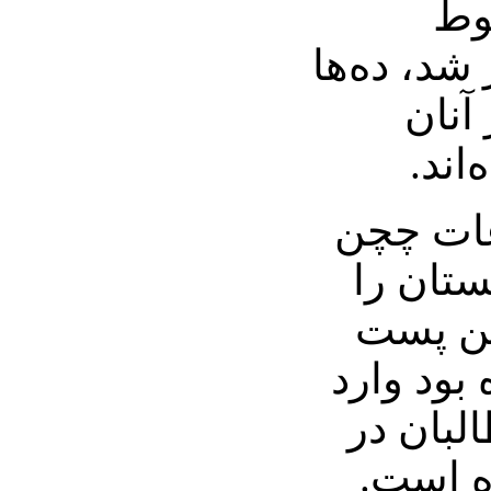
وط
شد، ده‌ها
آنان
‌اند.
عات چچن
ستان را
ین پست
 بود وارد
لبان در
 است.