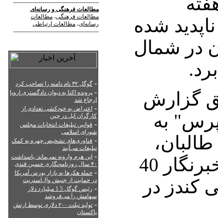
هفته
--------------------------------------------
مطالعات فرهنگی
و
رسانه‌ای
مطالعات فرهنگی
،
مطالعات
ناپدید شده
رسانه‌ای
،
مطالعات ارتباطی
--------------------------------------------
ن در شمال
رد.
-
گوگل ۳۲ نام دامنه را تصاحب کرد
-
بق گزارش
پرونده اکتا به دیوان دادگستری اروپا
ارجاع شد
-
اعتراض به خودکشی تعدادی از
رس" به
کارگران اپل در چین
-
قوانین تبلیغات انتخابات مجلس
شورای اسلامی
طالبان،
-
فناوری‌های تشخیص چهره به کمک
تبلیغات می‌آیند
-
این هرم وارونه نمی‌ماند: پاسداشت
کاسوکه تسونئوکار، خبرنگار 40
۴۰ سال روزنامه‌نگاری حسین قندی
-
حمله هکرها به بازار بورس آمریکا
 کندز در
در حمایت از جنبش وال‌استریت
-
رئیس گوگل 1.5 میلیارد دلار
سهامش را می‌فروشد
-
تولید تبلت ۲۰۰ دلاری توسط ارتش
پاکستان