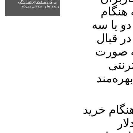
-
مایکروسافت چرخه زندگی
ویندوزها را طولانی می‌کند
 هنگام
دو یا سه
در قبال
 دلار به صورت
ترنتی
ه بی‌سیم Wi-Fi بهره‌مند
هنگام خرید
حصول 99/199 دلار