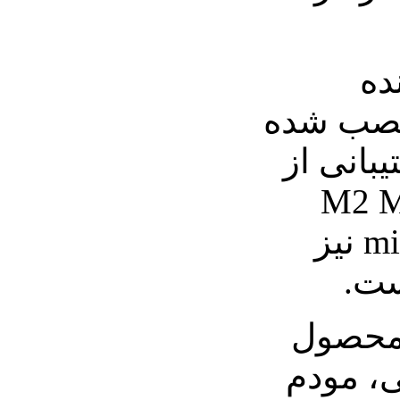
ده
ی GPS نیز نصب شده
یبانی از
M2 Memor
Stick Micro و microSD نیز
ست.
 محصول
ی، مودم