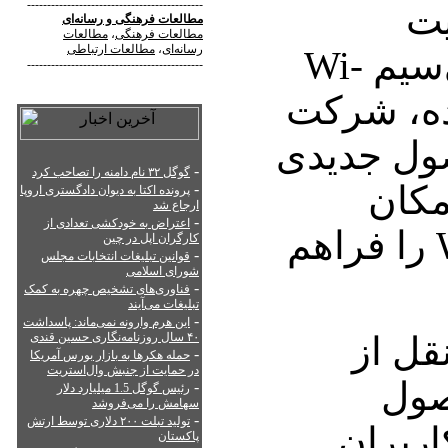
--------------------------------------------
لیت
مطالعات فرهنگی
و
رسانه‌ای
مطالعات فرهنگی
،
مطالعات
رسانه‌ای
،
مطالعات ارتباطی
پشتیبانی از شبکه بی‌سیم Wi-
--------------------------------------------
شده، شرکت
ول جدیدی
-
گوگل ۳۲ نام دامنه را تصاحب کرد
مکان
-
پرونده اکتا به دیوان دادگستری اروپا
ارجاع شد
-
اعتراض به خودکشی تعدادی از
اتصال به شبکه Wi-Fi را فراهم
کارگران اپل در چین
-
قوانین تبلیغات انتخابات مجلس
شورای اسلامی
-
فناوری‌های تشخیص چهره به کمک
تبلیغات می‌آیند
-
این هرم وارونه نمی‌ماند: پاسداشت
قل از
۴۰ سال روزنامه‌نگاری حسین قندی
-
حمله هکرها به بازار بورس آمریکا
در حمایت از جنبش وال‌استریت
صول
-
رئیس گوگل 1.5 میلیارد دلار
سهامش را می‌فروشد
-
تولید تبلت ۲۰۰ دلاری توسط ارتش
و کاربران
پاکستان