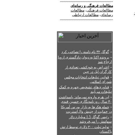
--------------------------------------------
مطالعات فرهنگی
و
رسانه‌ای
مطالعات فرهنگی
،
مطالعات
رسانه‌ای
،
مطالعات ارتباطی
--------------------------------------------
-
گوگل ۳۲ نام دامنه را تصاحب کرد
-
پرونده اکتا به دیوان دادگستری اروپا
ارجاع شد
-
اعتراض به خودکشی تعدادی از
کارگران اپل در چین
-
قوانین تبلیغات انتخابات مجلس
شورای اسلامی
-
فناوری‌های تشخیص چهره به کمک
تبلیغات می‌آیند
-
این هرم وارونه نمی‌ماند: پاسداشت
۴۰ سال روزنامه‌نگاری حسین قندی
-
حمله هکرها به بازار بورس آمریکا
در حمایت از جنبش وال‌استریت
-
رئیس گوگل 1.5 میلیارد دلار
سهامش را می‌فروشد
-
تولید تبلت ۲۰۰ دلاری توسط ارتش
پاکستان