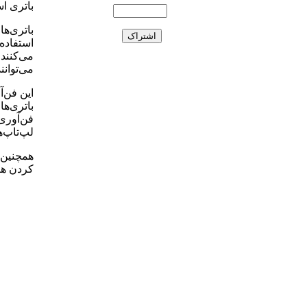
باتری است که 10 برابر باتر
باتری‌ه
استفاده
می‌کنند 
می‌توانن
این فن‌آ
باتری‌ه
فن‌آوری
لپ‌تاپ‌ها و MP3پلیر راه 
همچنین ا
کردن هز