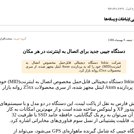
گروه خبری:
سخت‌افزار
جمعه، 9 بهمنماه 1388
دستگاه جیبی جدید برای اتصال به اینترنت در هر مکان
شرکت Inkia دستگاه دیجیتالی قابل‌حمل مخصوص اتصال به
اینترنت(MID) خود را که به پردازنده Atom اینتل مجهز شده، از سری
محصولات Z5xx روانه بازار کرد.
شرکت Inkia دستگاه دیجیتالی قابل‌حمل مخصوص اتصال به اینترنت(MID
را که به پردازنده Atom اینتل مجهز شده، از سری محصولات Z5xx روانه بازار
ش فارس به نقل از پاکت لینت، این دستگاه در دو مدل و با سیستم‌های
عامل ویندوز XP و لینوکس ساخته شده است و از مهم‌ترین امکانات به کار
رفته در آن می‌توان به رم یک گیگابایتی، حافظه جامد SSD با ظرفیت 32
، قابلیت پشتیبانی از نسل سوم فناوری‌های مخابراتی اشاره کرد.
این دستگاه جیبی که شامل گیرنده ماهواره‌ای GPS می‌شود، می‌تواند از