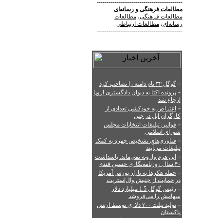
--------------------------------------------
مطالعات فرهنگی
و
رسانه‌ای
مطالعات فرهنگی
،
مطالعات
رسانه‌ای
،
مطالعات ارتباطی
--------------------------------------------
-
گوگل ۳۲ نام دامنه را تصاحب کرد
-
پرونده اکتا به دیوان دادگستری اروپا
ارجاع شد
-
اعتراض به خودکشی تعدادی از
کارگران اپل در چین
-
قوانین تبلیغات انتخابات مجلس
شورای اسلامی
-
فناوری‌های تشخیص چهره به کمک
تبلیغات می‌آیند
-
این هرم وارونه نمی‌ماند: پاسداشت
۴۰ سال روزنامه‌نگاری حسین قندی
-
حمله هکرها به بازار بورس آمریکا
در حمایت از جنبش وال‌استریت
-
رئیس گوگل 1.5 میلیارد دلار
سهامش را می‌فروشد
-
تولید تبلت ۲۰۰ دلاری توسط ارتش
پاکستان