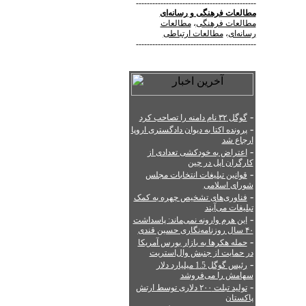
--------------------------------------------
مطالعات فرهنگی
و
رسانه‌ای
مطالعات فرهنگی
،
مطالعات
رسانه‌ای
،
مطالعات ارتباطی
--------------------------------------------
-
گوگل ۳۲ نام دامنه را تصاحب کرد
-
پرونده اکتا به دیوان دادگستری اروپا
ارجاع شد
-
اعتراض به خودکشی تعدادی از
کارگران اپل در چین
-
قوانین تبلیغات انتخابات مجلس
شورای اسلامی
-
فناوری‌های تشخیص چهره به کمک
تبلیغات می‌آیند
-
این هرم وارونه نمی‌ماند: پاسداشت
۴۰ سال روزنامه‌نگاری حسین قندی
-
حمله هکرها به بازار بورس آمریکا
در حمایت از جنبش وال‌استریت
-
رئیس گوگل 1.5 میلیارد دلار
سهامش را می‌فروشد
-
تولید تبلت ۲۰۰ دلاری توسط ارتش
پاکستان