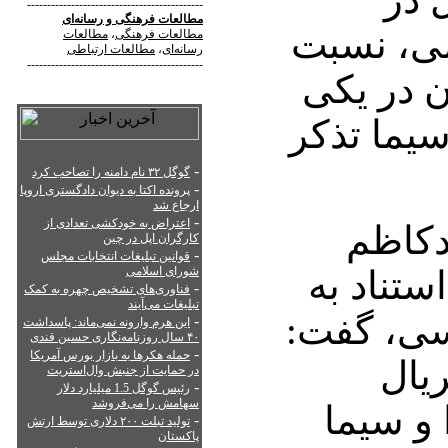
--------------------------------------------
مطالعات فرهنگی
و
رسانه‌ای
ی، نسبت
مطالعات فرهنگی
،
مطالعات
رسانه‌ای
،
مطالعات ارتباطی
--------------------------------------------
ن در یکی
سیما تذکر
-
گوگل ۳۲ نام دامنه را تصاحب کرد
-
پرونده اکتا به دیوان دادگستری اروپا
ارجاع شد
-
اعتراض به خودکشی تعدادی از
دکاظم
کارگران اپل در چین
-
قوانین تبلیغات انتخابات مجلس
ستناد به
شورای اسلامی
-
فناوری‌های تشخیص چهره به کمک
تبلیغات می‌آیند
سی، گفت:
-
این هرم وارونه نمی‌ماند: پاسداشت
۴۰ سال روزنامه‌نگاری حسین قندی
-
حمله هکرها به بازار بورس آمریکا
یال
در حمایت از جنبش وال‌استریت
-
رئیس گوگل 1.5 میلیارد دلار
سهامش را می‌فروشد
و سیما
-
تولید تبلت ۲۰۰ دلاری توسط ارتش
پاکستان