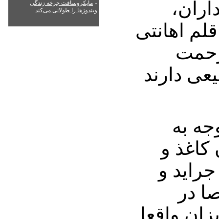
اران،
-
مایکروسافت چرخه زندگی
ویندوزها را طولانی می‌کند
لم اهانتی
زحمت
یعی دارند
جه به
کاغذ و
جراید و
ا در
زان واقعا