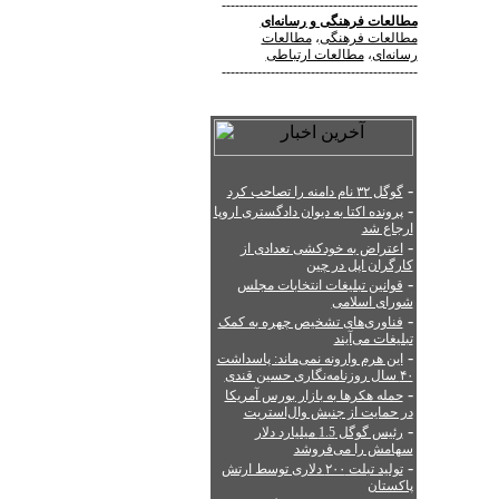
--------------------------------------------
مطالعات فرهنگی
و
رسانه‌ای
مطالعات فرهنگی
،
مطالعات
رسانه‌ای
،
مطالعات ارتباطی
--------------------------------------------
-
گوگل ۳۲ نام دامنه را تصاحب کرد
-
پرونده اکتا به دیوان دادگستری اروپا
ارجاع شد
-
اعتراض به خودکشی تعدادی از
کارگران اپل در چین
-
قوانین تبلیغات انتخابات مجلس
شورای اسلامی
-
فناوری‌های تشخیص چهره به کمک
تبلیغات می‌آیند
-
این هرم وارونه نمی‌ماند: پاسداشت
۴۰ سال روزنامه‌نگاری حسین قندی
-
حمله هکرها به بازار بورس آمریکا
در حمایت از جنبش وال‌استریت
-
رئیس گوگل 1.5 میلیارد دلار
سهامش را می‌فروشد
-
تولید تبلت ۲۰۰ دلاری توسط ارتش
پاکستان