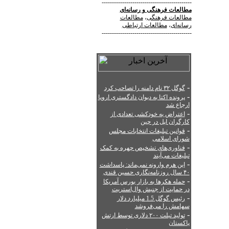
--------------------------------------------
مطالعات فرهنگی
و
رسانه‌ای
مطالعات فرهنگی
،
مطالعات
رسانه‌ای
،
مطالعات ارتباطی
--------------------------------------------
-
گوگل ۳۲ نام دامنه را تصاحب کرد
-
پرونده اکتا به دیوان دادگستری اروپا
ارجاع شد
-
اعتراض به خودکشی تعدادی از
کارگران اپل در چین
-
قوانین تبلیغات انتخابات مجلس
شورای اسلامی
-
فناوری‌های تشخیص چهره به کمک
تبلیغات می‌آیند
-
این هرم وارونه نمی‌ماند: پاسداشت
۴۰ سال روزنامه‌نگاری حسین قندی
-
حمله هکرها به بازار بورس آمریکا
در حمایت از جنبش وال‌استریت
-
رئیس گوگل 1.5 میلیارد دلار
سهامش را می‌فروشد
-
تولید تبلت ۲۰۰ دلاری توسط ارتش
پاکستان