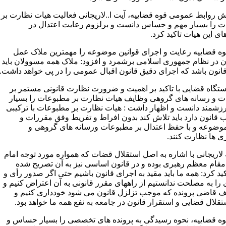
ش روابط عمومی قوه قضاییه، آیت ا..لاریجانی فعالیت هیات نظارت بر
 را بسیار مهم و حساس دانست و برلزوم رعایت اعتدال در
ی این هیات تاکید کرد.
ه قضاییه رعایت و اجرای قوانین موضوعه را مهمترین ملاک عمل
 در نظام جمهوری اسلامی برشمرد و افزود: ملاک همه مسوولان باید
انون باشد که اجرای دقیق قانون اقبال عمومی را در پی خواهد داشت.
تگاه قضایی با تاکید بر اهمیت و ضرورت نظارت قانونی مستمر بر
 و رسانه های گروهی وظایف هیات نظارت بر مطبوعات را بسیار
رزشمند دانست و اظهار داشت : هیات نظارت بر مطبوعات با ترکیبی
قانون دارد باید تلاش کند بدون افراط و تفریط وفق مقررات و
موضوعه و با حفظ اعتدال بر مطبوعات ورسانه های گروهی و
ی ها نظارت کنند.
 لاریجانی با اشاره به اصل استقلال قضات که همواره مورد توجه امام
مقام معظم رهبری بوده و در قانون اساسی نیز به آن تصریح شده
د کرد: همه ما باید مقید به اجرای قانون باشیم حتی اگر صدور رأی و
 را به مصلحت ندانستیم از راههای مقرر قانونی به آن اعتراض کنیم و
ف قاضی پرونده که موجب تزلزل قانون می شود خودداری کنیم و
لال قضایی و استقرار قانون در جامعه به نفع همه ما خواهد بود.
ه قضاییه، نحوه رسیدگی به پرونده های تخصصی را بسیار حساس و