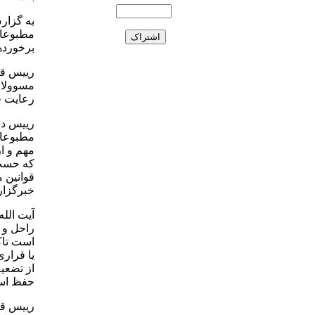
به گزار
مطبوعات
برخوردها
رییس قو
مسوولان
رعایت ق
رییس دس
مطبوعات
مهم و ا
که حسب 
قوانین 
خبرگزار
آیت الله
راحل و 
است تاکی
یا قراری
از تضعی
حفظ استق
رییس قو