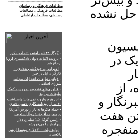
--------------------------------------------
مطالعات فرهنگی
و
رسانه‌ای
ا حل نشده
مطالعات فرهنگی
،
مطالعات
رسانه‌ای
،
مطالعات ارتباطی
--------------------------------------------
یسیون
-
گوگل ۳۲ نام دامنه را تصاحب کرد
ک در
-
پرونده اکتا به دیوان دادگستری اروپا
ارجاع شد
-
اعتراض به خودکشی تعدادی از
ر
کارگران اپل در چین
-
قوانین تبلیغات انتخابات مجلس
 از
شورای اسلامی
-
فناوری‌های تشخیص چهره به کمک
تبلیغات می‌آیند
نگار و
-
این هرم وارونه نمی‌ماند: پاسداشت
۴۰ سال روزنامه‌نگاری حسین قندی
-
حمله هکرها به بازار بورس آمریکا
تن هفت
در حمایت از جنبش وال‌استریت
-
رئیس گوگل 1.5 میلیارد دلار
سهامش را می‌فروشد
 منفجره
-
تولید تبلت ۲۰۰ دلاری توسط ارتش
پاکستان