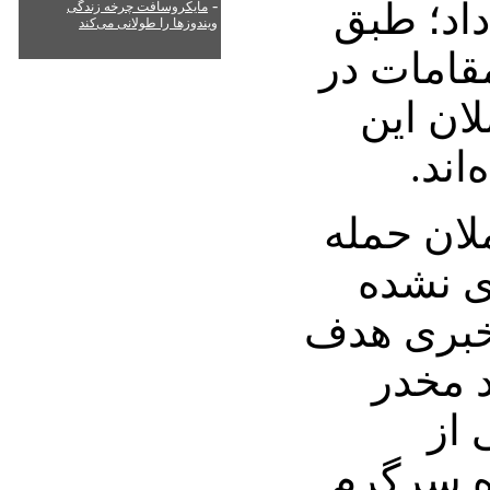
اد؛ طبق
-
مایکروسافت چرخه زندگی
ویندوزها را طولانی می‌کند
قامات در
ان این
اند.
لان حمله
ای نشده
خبری هدف
د مخدر
 از
ه سرگرم