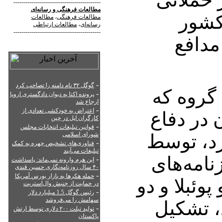
--------------------------------------------
مطالعات فرهنگی
و
رسانه‌ای
 کشور
مطالعات فرهنگی
،
مطالعات
رسانه‌ای
،
مطالعات ارتباطی
--------------------------------------------
مدافع
-
گوگل ۳۲ نام دامنه را تصاحب کرد
 گروه که
-
پرونده اکتا به دیوان دادگستری اروپا
ارجاع شد
-
اعتراض به خودکشی تعدادی از
 در دفاع
کارگران اپل در چین
-
قوانین تبلیغات انتخابات مجلس
ارد، توسط
شورای اسلامی
-
فناوری‌های تشخیص چهره به کمک
تبلیغات می‌آیند
نامه‌های
-
این هرم وارونه نمی‌ماند: پاسداشت
۴۰ سال روزنامه‌نگاری حسین قندی
-
حمله هکرها به بازار بورس آمریکا
وئبلا و دو
در حمایت از جنبش وال‌استریت
-
رئیس گوگل 1.5 میلیارد دلار
سهامش را می‌فروشد
، تشکیل
-
تولید تبلت ۲۰۰ دلاری توسط ارتش
پاکستان