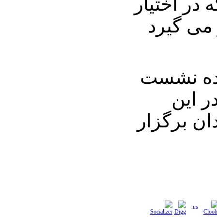
ه در اختیار
می گیرد
نده نشست
 این
ان برگزار