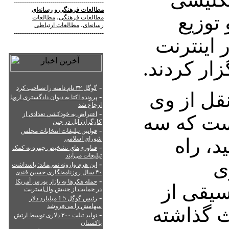
--------------------------------------------
مطالعات فرهنگی
و
رسانه‌ای
 توزیع
مطالعات فرهنگی
،
مطالعات
رسانه‌ای
،
مطالعات ارتباطی
--------------------------------------------
 اینترنت
ر کردند.
-
گوگل ۳۲ نام دامنه را تصاحب کرد
قل از وی
-
پرونده اکتا به دیوان دادگستری اروپا
ارجاع شد
-
اعتراض به خودکشی تعدادی از
ست که سه
کارگران اپل در چین
-
قوانین تبلیغات انتخابات مجلس
، راه
شورای اسلامی
-
فناوری‌های تشخیص چهره به کمک
تبلیغات می‌آیند
ی
-
این هرم وارونه نمی‌ماند: پاسداشت
۴۰ سال روزنامه‌نگاری حسین قندی
-
حمله هکرها به بازار بورس آمریکا
سیقی از
در حمایت از جنبش وال‌استریت
-
رئیس گوگل 1.5 میلیارد دلار
سهامش را می‌فروشد
ث گذاشته
-
تولید تبلت ۲۰۰ دلاری توسط ارتش
پاکستان