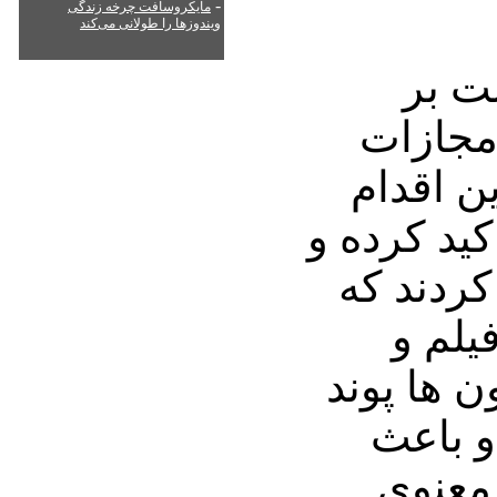
-
مایکروسافت چرخه زندگی
ویندوزها را طولانی می‌کند
ت بر
مجازات
ن اقدام
کید کرده و
کردند که
یلم و
ن ها پوند
و باعث
معنوی