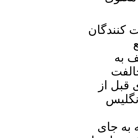
ت کنندگان
ف به
الفت
 قبل از
نگلیس
ه به جای