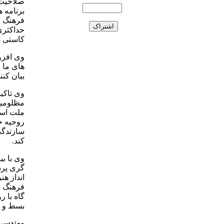
صلاحیت 
برنامه ه
فرهنگ و
حداکثری
کاستی ه
وی افزو
های ما ر
بیان کنند
وی تاکید
مظلومی
ملت است
روحیه خ
سازندگی
کند.
وی با ب
گری پرد
انداز هن
فرهنگ و
گاه با 
بسط و س
مهندسی 