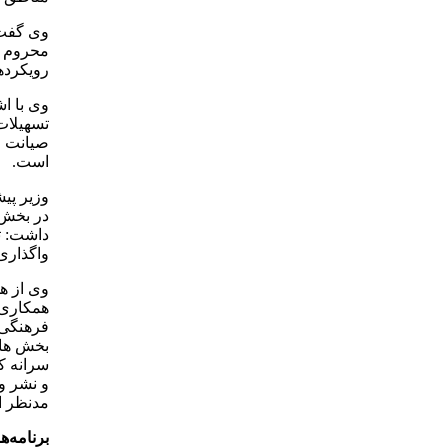
وی گفت:
محروم و
رویکرده
وی با اش
تسهیلات
صیانت از
است.
وزیر پی
در بخش ب
داشت: ت
واگذاری 
وی از ه
همکاری 
فرهنگی 
بخش های
سرانه ک
و نشر و 
مدنظر 
برنامه‌