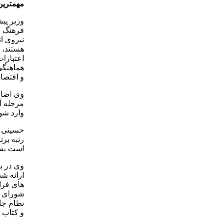
مهمترین
وزیر پی
فرهنگ و
نیروی ان
هستند، 
اعتبارا
هماهنگی
و اقتصا
وی اضاف
مرحله آ
وارد شو
حسینی گ
رتبه برت
است به ا
وی در بخ
ارائه ش
های فرا
شورای ع
نظام جا
و کتاب 