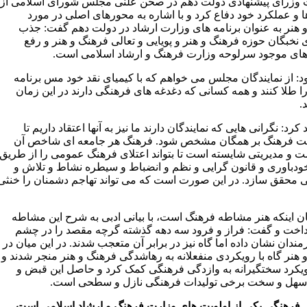
وزرای پیشنهادی دولت دهم در صحن علنی مجلس شورای اسلامی از
ا و عملکرد خود دفاع کرد و با اشاره به محورهای اصلی در مورد
 هنر به عنوان برنامه های وزارت ارشاد در دولت دهم گفت: جذب
 نخبگان حوزه فرهنگ و هنر و پویایی و تعالی فرهنگ و هنر و رفع
ای موجود سرلوحه وزارت فرهنگ و ارشاد اسلامی است.
د: از نمایندگان مجلس می خواهم که با کیمیای نقد خود مس برنامه
ا طلا کنند و همه کسانی که دغدغه های فرهنگی دارند در این زمان
.
 کرد: نگرانی هایی که نمایندگان دارند ما نیز به آنها اعتقاد داریم تا
ت فرهنگ بر همگان مشخص شود. فرهنگ هر جامعه ای شاخص آن
 و مدیریتی شایسته است تا بتواند اعتلای فرهنگ عمومی را از طریق
ودباوری و قانون گرایی و نظم و انضباط و سیطره نشاط و تلاش و
 محقق سازد. در این صورت است که می تواند تهاجم دشمنان را خنثی
یان اینکه هنر مشاطه فرهنگ است، با بیانی ادبی به شرح این مشاطه
اخت و گفت: فراز و فرود سه دهه گذشته گرچه مقصد را در چشم
رمندان نشان داده اما گاه نیز در برابر آن متعجب شدند. در این میان در
 هنر گاه با رویکردی منفعلانه به رهاشدگی فرهنگ و هنر منجر شدند و
رویکرد سختگیرانه به وازدگی فرهنگی کمک کرد و حاصل این قبض و
هل و سخت برخی تولیدات فرهنگی نازل و سطحی است.
فرهنگی یکی از اولویت های وزارت فرهنگ و ارشاد اسلامی است