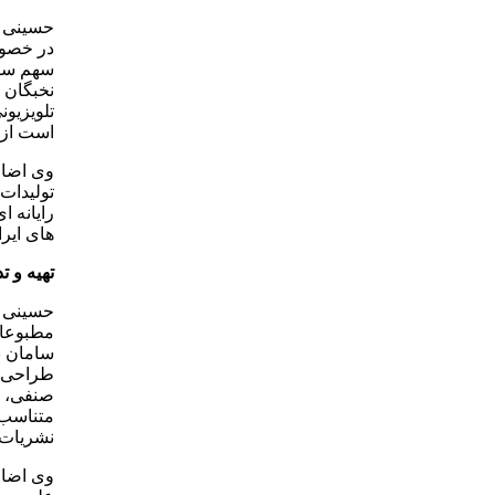
حسینی ب
در خصوص
سهم سین
نخبگان 
تلویزیو
است از 
وی اضاف
تولیدات 
رایانه 
های ایر
تهیه و ت
حسینی ب
مطبوعات
سامان ب
طراحی ن
صنفی، ح
متناسب 
نشریات 
وی اضاف