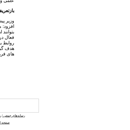
علمی و 
بازتعری
وزیر پی
افزود: م
بتوانند
فعال در
روابط ب
هدف گرا
های فره
رسانه‌های جمعی
|
ر
صفحه ا