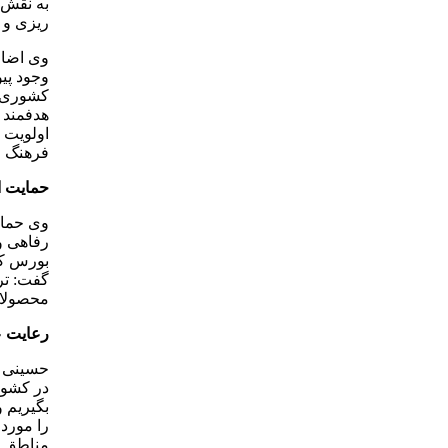
به نقش 
ریزی و 
وی اضاف
وجود پی
کشوری، 
هدفمند 
اولویت 
فرهنگ و
حمایت ا
وی حمای
رفاهی و
بورس کا
گفت: ترب
محصولات
رعایت ع
حسینی ب
در کشور
بگیریم 
را مورد 
مناطق دو