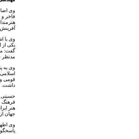
وی اضافه
فاخر و خ
هنرمندان
آفرینش 
وی با اش
یکی از 
گفت: مه
مدنظر ق
وی به پ
اسلامی 
قومی و 
داشت.
حسینی ا
فرهنگ و
هنر ایرا
جهان از
وی اظها
پاسخگویی