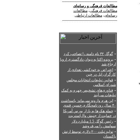
--------------------------------------------
مطالعات فرهنگی
و
رسانه‌ای
مطالعات فرهنگی
،
مطالعات
رسانه‌ای
،
مطالعات ارتباطی
--------------------------------------------
-
گوگل ۳۲ نام دامنه را تصاحب کرد
-
پرونده اکتا به دیوان دادگستری اروپا
ارجاع شد
-
اعتراض به خودکشی تعدادی از
کارگران اپل در چین
-
قوانین تبلیغات انتخابات مجلس
شورای اسلامی
-
فناوری‌های تشخیص چهره به کمک
تبلیغات می‌آیند
-
این هرم وارونه نمی‌ماند: پاسداشت
۴۰ سال روزنامه‌نگاری حسین قندی
-
حمله هکرها به بازار بورس آمریکا
در حمایت از جنبش وال‌استریت
-
رئیس گوگل 1.5 میلیارد دلار
سهامش را می‌فروشد
-
تولید تبلت ۲۰۰ دلاری توسط ارتش
پاکستان