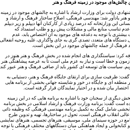
 چالش‌های موجود در زمینه فرهنگ و هنر
شنهادی دولت برای وزارت ارشاد با اشاره به چالشهای موجود در زمینه
 هنر یادآور شد: مهندسی فرهنگی، اصلاح ساختار فرهنگ و ارشاد و
سانی این وزارتخانه که درصد زیادی از کارکنان آنها دیپلم و زیر دیپلم
عدم تناسب منابع مالی و مشکلات پیش رو و طلب استمداد که
ت بیشتری با توجه به دغدغه های موجود به آن اختصاص یابد، عدم
 دستگاه های متعدد، تصدی گری به جای واگذاری، غلبه روحیه انفعالی
د فرهنگ از جمله چالشهای موجود در این بخش است.
ه کرد: سیاستگذاری های انجام شده در بخش فرهنگ و هنر هنوز در
زمون و خطا است و نیاز به عزم ملی است تا به عرصه پیشاهنگی هنر
یم. سیاست های توسعه ای کشور باید از صافی فرهنگ و هنر عبور کند.
فت: ظرفیت سازی برای ارتقای جایگاه فرهنگ و هنر، دستیابی به
ر منطقه ای و جایگاه در خور و شایسته جهانی بخشی از برنامه هایی
ختصار بیان شده و در اختیار نمایندگان قرار گرفته است.
ش دیگری از سخنان خود با اشاره به برنامه هایی که در این زمینه
ده است گفت: برنامه وزارت فرهنگ و ارشاد اسلامی در بخش برنامه
بخشی شامل کمک به تکمیل برنامه مهندسی فرهنگی که وظیفه ذاتی
الی انقلاب فرهنگی است، تحول در ساختارها، تهیه و تدوین طرح
مع در حوزه سینمای ملی، موسیقی، هنرهای تجسمی، هنرهای نمایشی
و کتابخوانی و ایجاد هماهنگی میان دستگاههای مختلف فرهنگی با توجه