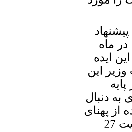
پیشنهاد
 در ماه
ین ایده
زیر این
پایه
 به دنبال
ه از پهنای
باند به 50 درصد جمعیت 27