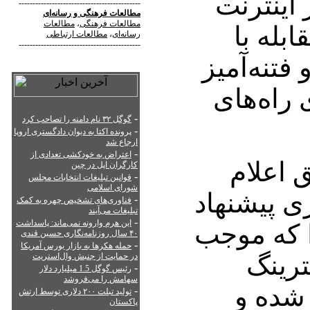
 اینترنت
--------------------------------------------
مطالعات فرهنگی
و
رسانه‌ای
مطالعات فرهنگی
،
مطالعات
ابله با
رسانه‌ای
،
مطالعات ارتباطی
--------------------------------------------
فتنه‌آمیز
 راه‌های
-
گوگل ۳۲ نام دامنه را تصاحب کرد
-
پرونده اکتا به دیوان دادگستری اروپا
ارجاع شد
-
اعتراض به خودکشی تعدادی از
 اعلام
کارگران اپل در چین
-
قوانین تبلیغات انتخابات مجلس
شورای اسلامی
زی پیشنهاد
-
فناوری‌های تشخیص چهره به کمک
تبلیغات می‌آیند
-
این هرم وارونه نمی‌ماند: پاسداشت
ا که موجب
۴۰ سال روزنامه‌نگاری حسین قندی
-
حمله هکرها به بازار بورس آمریکا
ترینگ
در حمایت از جنبش وال‌استریت
-
رئیس گوگل 1.5 میلیارد دلار
سهامش را می‌فروشد
 شده و
-
تولید تبلت ۲۰۰ دلاری توسط ارتش
پاکستان