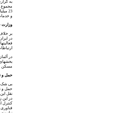
و خدمات
وزارت ح
بر خلاف
در ایران
فعالیته
ارتباطا
در آلما
بخشهای 
مسکن و 
حمل و ن
بی شک د
حمل و ن
نقل این 
در این 
کنترل ا
فناوری 
نیازمند 