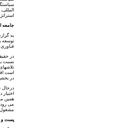
سیاستگذ
المللی،
استراتژ
جامعه ا
به گزار
توسعه ب
فناوری 
در حقیق
نسبت به
تلاشهای
است اقت
در بخشه
مشغول ب
پست و م