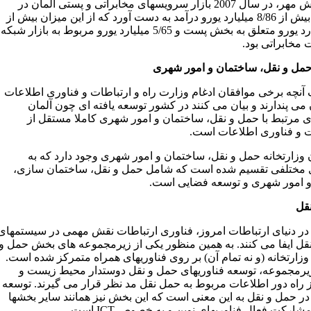
به گزارش مهر، در سال 2007 بازار سرویسهای مخابراتی و پستی آلمان در
مجموع بیش از 8/86 میلیارد یورو درآمد به دست آورد که از این میزان بیش از
23 میلیارد یورو متعلق به بخش پست و 5/65 میلیارد یورو مربوط به بازار شبکه
 مخابراتی بود.
مل و نقل، ساختمان و امور شهری
 آنچه برخی موافقان ادغام وزارت راه و ارتباطات و فناوری اطلاعات
 می پندارند و بیان می کنند در کشور توسعه یافته ای چون آلمان
ای مرتبط با حمل و نقل، ساختمان و امور شهری کاملا مستقل از
ت و فناوری اطلاعات است.
ن وزارتخانه حمل و نقل، ساختمان و امور شهری وجود دارد که به
مختلفی تقسیم شده است که شامل حمل و نقل، ساختمان سازی،
امور شهری و توسعه فضایی است.
قل
ر دنیای ارتباطات امروز، فناوری ارتباطات نقش مهمی در سیستمهای
قل ایفا می کنند. به همین منظور یکی از زیرمجموعه های بخش حمل و
وزارتخانه (و نه تمام آن) بر روی فناوریهای همراه متمرکز شده است.
زیرمجموعه، توسعه فناوریهای حمل و نقل دوستدار محیط زیست و
ز راه دور اطلاعات مربوط به حمل نقل مد نظر قرار می گیرند. توسعه
در حمل و نقل به این معنی است که این بخش نیز همانند سایر بخشها
مشارکت فعال فناوریهای نوین و به خصوص ICT است.