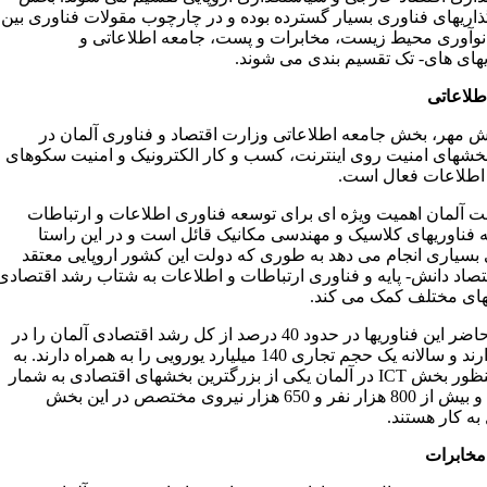
اریهای فناوری بسیار گسترده بوده و در چارچوب مقولات فناوری بین
 نوآوری محیط زیست، مخابرات و پست، جامعه اطلاعاتی و
یهای های- تک تقسیم بندی می شوند.
طلاعاتی
ش مهر، بخش جامعه اطلاعاتی وزارت اقتصاد و فناوری آلمان در
خشهای امنیت روی اینترنت، کسب و کار الکترونیک و امنیت سکوهای
اطلاعات فعال است.
ت آلمان اهمیت ویژه ای برای توسعه فناوری اطلاعات و ارتباطات
 فناوریهای کلاسیک و مهندسی مکانیک قائل است و در این راستا
 بسیاری انجام می دهد به طوری که دولت این کشور اروپایی معتقد
صاد دانش- پایه و فناوری ارتباطات و اطلاعات به شتاب رشد اقتصادی
ای مختلف کمک می کند.
درحال حاضر این فناوریها در حدود 40 درصد از کل رشد اقتصادی آلمان را در
اختیار دارند و سالانه یک حجم تجاری 140 میلیارد یورویی را به همراه دارند. به
همین منظور بخش ICT در آلمان یکی از بزرگترین بخشهای اقتصادی به شمار
می رود و بیش از 800 هزار نفر و 650 هزار نیروی مختصص در این بخش
ه کار هستند.
خابرات