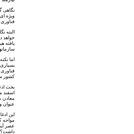
نگاهی گ
ویژه ای 
فناوری 
البته ن
خواهد د
یافته ه
سازمانها
اما نکته
بسیاری ا
فناوری 
کشور سخ
بحث ادغ
معادن مج
عنوان و
این ادغ
مواجه کر
عصر آین
داشت؟ آی