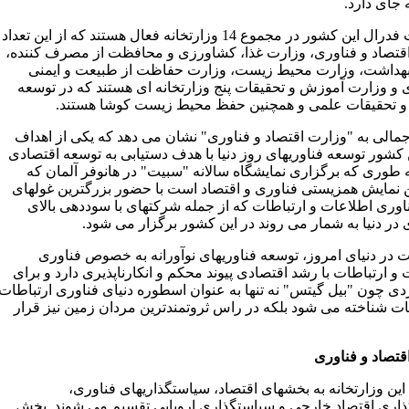
 جای دارد.
در دولت فدرال این کشور در مجموع 14 وزارتخانه فعال هستند که از این تعداد
قتصاد و فناوری، وزارت غذا، کشاورزی و محافظت از مصرف کننده،
هداشت، وزارت محیط زیست، وزارت حفاظت از طبیعت و ایمنی
 و وزارت آموزش و تحقیقات پنج وزارتخانه ای هستند که در توسعه
و تحقیقات علمی و همچنین حفظ محیط زیست کوشا هستند.
جمالی به "وزارت اقتصاد و فناوری" نشان می دهد که یکی از اهداف
 کشور توسعه فناوریهای روز دنیا با هدف دستیابی به توسعه اقتصادی
 طوری که برگزاری نمایشگاه سالانه "سبیت" در هانوفر آلمان که
 نمایش همزیستی فناوری و اقتصاد است با حضور بزرگترین غولهای
ناوری اطلاعات و ارتباطات که از جمله شرکتهای با سوددهی بالای
 در دنیا به شمار می روند در این کشور برگزار می شود.
 در دنیای امروز، توسعه فناوریهای نوآورانه به خصوص فناوری
و ارتباطات با رشد اقتصادی پیوند محکم و انکارناپذیری دارد و برای
دی چون "بیل گیتس" نه تنها به عنوان اسطوره دنیای فناوری ارتباطات
ات شناخته می شود بلکه در راس ثروتمندترین مردان زمین نیز قرار
قتصاد و فناوری
این وزارتخانه به بخشهای اقتصاد، سیاستگذاریهای فناوری،
اری اقتصاد خارجی و سیاستگذاری اروپایی تقسیم می شوند. بخش