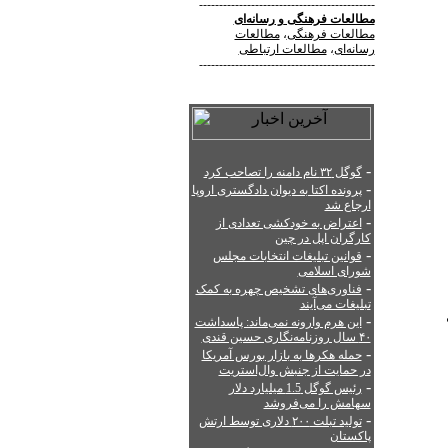
--------------------------------------------
مطالعات فرهنگی
و
رسانه‌ای
مطالعات فرهنگی
،
مطالعات
رسانه‌ای
،
مطالعات ارتباطی
--------------------------------------------
-
گوگل ۳۲ نام دامنه را تصاحب کرد
-
پرونده اکتا به دیوان دادگستری اروپا
ارجاع شد
-
اعتراض به خودکشی تعدادی از
کارگران اپل در چین
-
قوانین تبلیغات انتخابات مجلس
شورای اسلامی
-
فناوری‌های تشخیص چهره به کمک
تبلیغات می‌آیند
-
این هرم وارونه نمی‌ماند: پاسداشت
۴۰ سال روزنامه‌نگاری حسین قندی
-
حمله هکرها به بازار بورس آمریکا
در حمایت از جنبش وال‌استریت
-
رئیس گوگل 1.5 میلیارد دلار
سهامش را می‌فروشد
-
تولید تبلت ۲۰۰ دلاری توسط ارتش
پاکستان