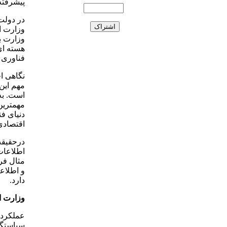
پیشرفته
وزارت ا
وزارت ب
هسته ای
فناوری 
نگاهی ا
مهم این
است. به
مهمترین
دنیای ف
اقتصادی
درحقیقت
اطلاعات 
مثال فر
و اطلاع
دارد.
وزارت ا
عملکرد 
سیاستگذ