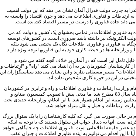
ذرا به چارت دولت فدرال آلمان نشان می دهد که این دولت اهمیت
به ارتباطات و فناوری اطلاعات می دهد و چون اقتصاد را وابسته به
می داند جاده فناوری را درست در مسیر اقتصاد کشانده است.
گاه به فناوری اطلاعات در تمامی بخشهای یک کشور و دولت که می
ولت الکترونیک نیز داشته باشد ضروری است. در کشورهای توسعه
یچگاه به فناوری و فناوری اطلاعات نگاه تک بخشی نمی شود بلکه
 و وزارتخانه ها در حیطه کاری خود به این فناوریها توجه ویژه دارند.
 قابل تامل این است که در آلمان بر خلاف آنچه گفته می شود و
ز کارشناسان کشورمان نیز به آن انتقاد می کنند "راه" و "ارتباطات و
اطلاعات" مسیر مستقلی ندارند و این نشان می دهد سیاستگزاران این
یتی در این دو حوزه کاری تشخیص نداده اند.
ام وزارت ارتباطات و فناوری اطلاعات و راه و ترابری در کشورمان
اسفند ماه سال 83 مطرح شد اما مدتی پیش با تصویب کمیسیون صنایع و
لس زمینه این ادغام هموار شد. با این ادغام، وزارتخانه جدیدی تحت
زارت ارتباطات و حمل و نقل متولد خواهد شد.
ام در حالی صورت می گیرد که کلیه کارشناسان را با یک سئوال بزرگ
ده است. آنها به دنبال جواب این سئوال هستند که با توجه به اینکه
ده عصر جامعه اطلاعاتی است، فناوری اطلاعات چه جایگاهی خواهد
ا با این اقدام می توانیم به آینده فناوری اطلاعات و جبران عقب