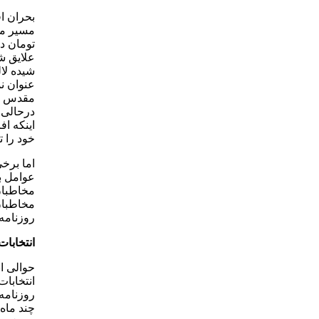
بحران اق
تومان د
علایق ش
شیده لال
عنوان نم
مقدس و 
درحالی 
اینکه اف
خود را ت
اما برخی
عوامل ب
مخاطبان 
مخاطبان 
روزنامه
انتخابا
حوالی ا
انتخابات
روزنامه‌
چند ماه 