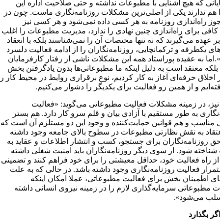
یانی که هیچ آشنایی با مطبوعات نداشته و حتی صلاحیت اداره این
ا هم ندارند یکی از اصلی‌ترین مشکلات روزنامه‌نگاری ماست. چون در
وز راه‌اندازی روزنامه به هر کسی داده نمی‌شود و هر کسی نیز
افی برای راه‌اندازی چنین نهادی را ندارد، مدیریت مطبوعات را اغلب
ر عهده می‌گیرند که نه تنها مختصات آن را نمی‌شناسند بلکه با انعقاد
ای یکطرفه و ترکمانچایی، روزنامه‌نگاران را از ادامه فعالیت دلسرد
.اما به عقیده پوراستاد همه این مشکلات ناشی از رفتار کارفرمایان
 بلکه معتقد است به دلیل اینکه ما مطبوعاتی‌ها بدون یادگرفتن بخش
اخلاق حرفه‌ای آغاز به کار کردیم، نوع برقراری روابط در محیط کار را
ته‌ایم و از همین رو فعالیت برای یکدیگر را دشوار می‌کنیم.
نیز، در زمینه مشکلات فعالیت مطبوعاتی می‌گوید: «فعالیت
نگاری به طور مستقیم با آزادی بیان و قلم سرو کار دارد. هم بستر
 مناسب و هم قوانین حمایت‌کننده و وجود این دو مستلزم آن است که
تقاد به نقش نظارتی مطبوعات در سطوح بالای جامعه وجود داشته
حق روزنامه‌نگاران برای جستجو، کسب و انتشار اطلاعات و عقاید به
ناخته شود. از سوی دیگر روزنامه‌نگاران باید امنیت شغلی داشته
از راه فعالیت خود، حداقل معیشتی را برای خود فراهم کنند و تضمینی
تمرار فعالیت روزنامه‌نگاری وجود داشته باشد. در حالی که به علت
ای اطمینان بخش برای فعالیت مطبوعاتی، عملا امکان اینکه
مطبوعاتی سرمایه‌گذاری لازم را در زمینه نیروی انسانی داشته
سلب می‌شود».
گر بگذارد