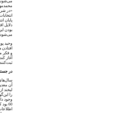
می‌شوند 
محمدمهدی
«در شرا
انتخابات
پایان ان
دلایل ا
بودن ای
می‌شود»
وحید پور
افتادن 
و فکر می
آغاز کند
ثبت‌کنند
در جستج
سال‌های 
آن معدود
لبخند ا
را این‌
60 بو
اطلاعات