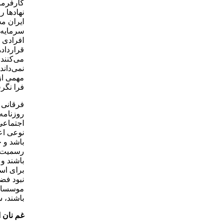
کارفرما
نهادها ر
ایران مج
سرمایه ک
افرادی ب
قرارداده
می‌کنند»
نمی‌داند
مهمی از 
فرا نگرف
فرقانی 
روزنامه‌
اجتماعی
نوعی اع
باشد و 
رسمیت ش
باشند و 
برای اس
نبود فض
موسسات 
باشند، 
غم نان ا