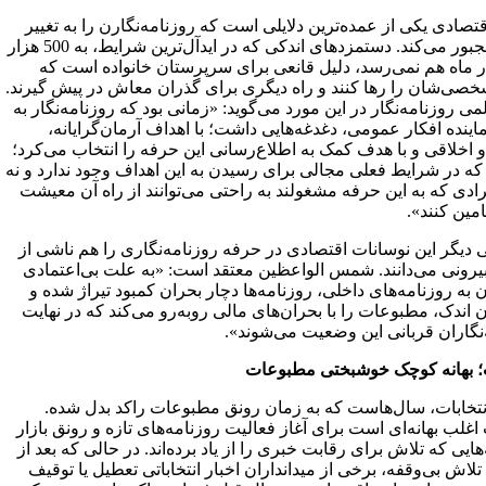
تصادی یکی از عمده‌ترین دلایلی است که روزنامه‌نگارن را به تغییر
مسیر مجبور می‌کند. دستمزد‌های اندکی که در ایدآل‌ترین شرایط، به 500 هزار
ر ماه هم نمی‌رسد، دلیل قانعی برای سرپرستان خانواده است که
خصی‌شان را رها کنند و راه دیگری برای گذران معاش در پیش گیرند.
می روزنامه‌نگار در این مورد می‌گوید: «زمانی بود که روزنامه‌نگار به
اینده افکار عمومی، دغدغه‌هایی داشت؛ با اهداف آرمان‌گرایانه،
اخلاقی و با هدف کمک به اطلاع‌رسانی این حرفه را انتخاب می‌کرد؛
که در شرایط فعلی مجالی برای رسیدن به این اهداف وجود ندارد و نه
رادی که به این حرفه مشغولند به راحتی می‌توانند از راه آن معیشت
امین کنند».
 دیگر این نوسانات اقتصادی در حرفه روزنامه‌نگاری را هم ناشی از
یرونی می‌دانند. شمس الواعظین معتقد است: «به علت بی‌اعتمادی
به روزنامه‌های داخلی، روزنامه‌ها دچار بحران کمبود تیراژ شده و
اندک، مطبوعات را با بحران‌های مالی روبه‌رو می‌کند که در نهایت
‌نگاران قربانی این وضعیت می‌شوند».
ت؛ بهانه کوچک خوشبختی مطبوعات
نتخابات، سال‌هاست که به زمان رونق مطبوعات راکد بدل شده.
 اغلب بهانه‌ای است برای آغاز فعالیت روزنامه‌های تازه و رونق بازار
هایی که تلاش برای رقابت خبری را از یاد برده‌اند. در حالی که بعد از
تلاش بی‌وقفه، برخی از میدانداران اخبار انتخاباتی تعطیل یا توقیف