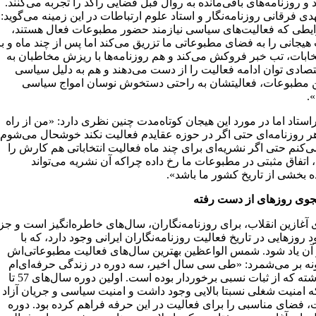
و روزنامه‌های باقی‌مانده به روال قبل فضایی راکد را تجربه می‌کنند.
 فرقانی روزنامه‌نگار و استاد علوم ارتباطات در این زمینه می‌گوید:
یطی که فعالیت‌های سیاسی نیازمند حضور مطبوعات فعال هستند،
 هیجانی را به فضای مطبوعاتی ما تزریق می‌کند اما پس از چند ماه و با
تخابات، تب خبر فروکش می‌کند و هم روزنامه‌ها با ریزش مخاطبان به
قتصادی توان ادامه فعالیت را از دست می‌دهند و هم به دلیل سیاسی
ن مطبوعات، فعالیتشان به راحتی دستخوش نوسان امواج سیاسی
.
استاد اما در مورد این هیجان کوتاه‌مدت چنین نظری دارد: «من از راه
هر روزنامه‌ای حتی اگر در حوزه عقایدم فعالیت نکند خوشحال می‌شوم
‌کنم حتی اگر نشریه‌ای برای چند ماه فعالیت انتخاباتی هم کارش را
، اتفاق مثبتی در مطبوعات ما رخ داده چراکه آن نشریه می‌تواند
ه بخشی از تاریخ کشور ما باشد».
وی روزهای از دست رفته
آغازین انقلاب، برای روزنامه‌نگاران، سال‌های خاطره‌انگیز است و جز
 روزهایی در تاریخ فعالیت روزنامه‌نگاران ایرانی وجود دارد، که با
ز آن یاد شود. شمس الواعظین بهترین سال‌های فعالیت مطبوعاتی‌اش
گونه بر می‌شمرد: «طی سی سال اخیر، سه دوره در زندگی حرفه‌ای‌ام
وجود داشته که از ثبات نسبی برخوردار بوده است. اولین دوره سال‌های 57 تا
د که امنیت شغلی نسبتا بالایی وجود داشت و امنیت سیاسی و جریان آزاد
، فضای مناسبی را برای فعالیت در این حرفه فراهم کرده بود. دوره