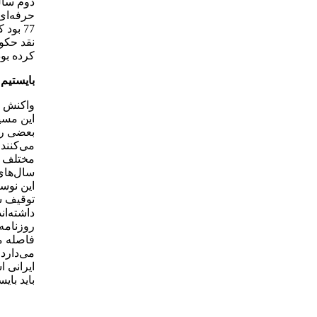
دوم سال
77 بو
نقد حکوم
کرده بود
بایستیم
واکنش ه
این مسیر
بعضی را
می‌کنند.
مختلف با
سال‌های 
این نوسا
توقیف ش
داشته‌ان
روزنامه‌
فاصله می
می‌دارد.
ایرانی ا
باید بای