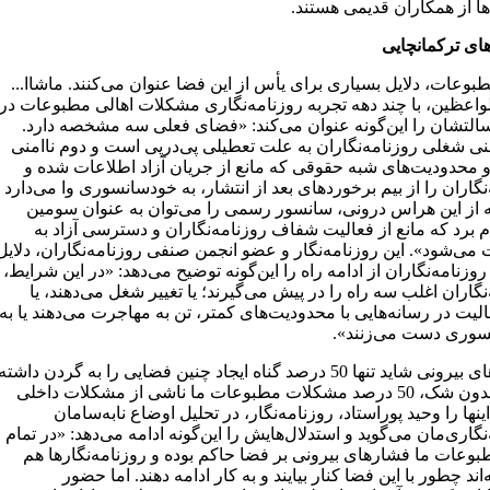
ها از همکاران قدیمی هستند.
های ترکمانچایی
بوعات، دلایل بسیاری برای یأس از این فضا عنوان می‌کنند. ماشا‌ا...
اعظین، با چند دهه تجربه روزنامه‌نگاری مشکلات اهالی مطبوعات در
سالتشان را این‌گونه عنوان می‌کند: «فضای فعلی سه مشخصه دارد.
نی شغلی روزنامه‌نگاران به علت تعطیلی پی‌در‌پی است و دوم ناامنی
 محدودیت‌های شبه حقوقی که مانع از جریان آزاد اطلاعات شده و
نگاران را از بیم برخوردهای بعد از انتشار، به خودسانسوری وا می‌دارد
 از این هراس درونی، سانسور رسمی را می‌توان به عنوان سومین
 برد که مانع از فعالیت شفاف روزنامه‌نگاران و دسترسی آزاد به
می‌شود». این روزنامه‌نگار و عضو انجمن صنفی روزنامه‌‌نگاران، دلایل
روزنامه‌نگاران از ادامه راه را این‌گونه توضیح می‌دهد: «در این شرایط،
نگاران اغلب سه راه را در پیش می‌گیرند؛ یا تغییر شغل می‌دهند، یا
لیت در رسانه‌هایی با محدودیت‌های کمتر، تن به مهاجرت می‌دهند یا به
وری دست می‌زنند».
«فشارهای بیرونی شاید تنها 50 درصد گناه ایجاد چنین فضایی را به گردن داشته
باشد و بدون شک، 50 درصد مشکلات مطبوعات ما ناشی از مشکلات داخلی
نها را وحید پوراستاد، روزنامه‌نگار، در تحلیل اوضاع نابه‌سامان
نگاری‌مان می‌گوید و استدلال‌هایش را این‌گونه ادامه می‌دهد: «در تمام
طبوعات ما فشارهای بیرونی بر فضا حاکم بوده و روزنامه‌نگارها هم
‌اند چطور با این فضا کنار بیایند و به کار ادامه دهند. اما حضور