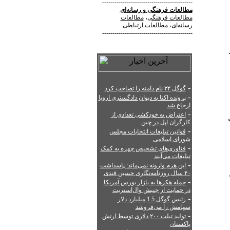
--------------------------------------------
مطالعات فرهنگی
و
رسانه‌ای
مطالعات فرهنگی
،
مطالعات
رسانه‌ای
،
مطالعات ارتباطی
--------------------------------------------
-
گوگل ۳۲ نام دامنه را تصاحب کرد
-
پرونده اکتا به دیوان دادگستری اروپا
ارجاع شد
-
اعتراض به خودکشی تعدادی از
کارگران اپل در چین
-
قوانین تبلیغات انتخابات مجلس
شورای اسلامی
-
فناوری‌های تشخیص چهره به کمک
تبلیغات می‌آیند
-
این هرم وارونه نمی‌ماند: پاسداشت
۴۰ سال روزنامه‌نگاری حسین قندی
-
حمله هکرها به بازار بورس آمریکا
در حمایت از جنبش وال‌استریت
-
رئیس گوگل 1.5 میلیارد دلار
سهامش را می‌فروشد
-
تولید تبلت ۲۰۰ دلاری توسط ارتش
پاکستان