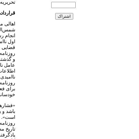
تحریریه‌
قرارداد
اهالی مط
شمس‌الو
انجام ر
اول ناام
قضایی و
روزنامه‌
و گذشته
عامل نام
اطلاعات 
ناامیدی 
روزنامه‌
برای فعا
خودسانس
است». ای
روزنامه‌
تاریخ م
یادگرفته